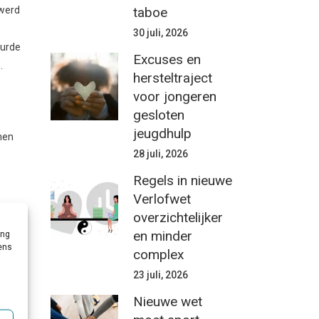
taboe
 werd
30 juli, 2026
eurde
Excuses en
.
hersteltraject
voor jongeren
gesloten
jeugdhulp
nen
28 juli, 2026
Regels in nieuwe
Verlofwet
el
overzichtelijker
en minder
ing
vens
complex
en
23 juli, 2026
iwit
Nieuwe wet