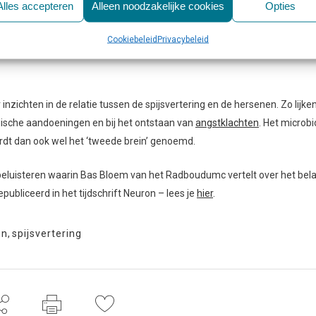
Alles accepteren
Alleen noodzakelijke cookies
Opties
Parkinson – in ieder geval bij muizen en mogelijk ook bij mensen – in h
et per se in de hersenen hoeft te beginnen. Of dit altijd het geval is, v
Cookiebeleid
Privacybeleid
zichten in de relatie tussen de spijsvertering en de hersenen. Zo lijke
ogische aandoeningen en bij het ontstaan van
angstklachten
. Het microb
dt dan ook wel het ‘tweede brein’ genoemd.
beluisteren waarin Bas Bloem van het Radboudumc vertelt over het bel
epubliceerd in het tijdschrift Neuron – lees je
hier
.
on
,
spijsvertering