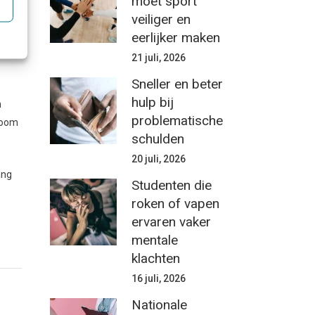
moet sport
et
veiliger en
alt
eerlijker maken
21 juli, 2026
Sneller en beter
hulp bij
n
problematische
ioom
schulden
20 juli, 2026
ang
Studenten die
roken of vapen
ervaren vaker
mentale
klachten
16 juli, 2026
Nationale