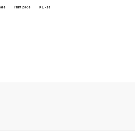
are
Print page
0
Likes