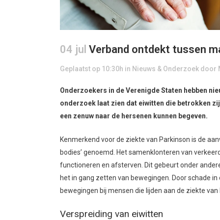
04 jul
Verband ontdekt tussen ma
Geplaatst op 10:30h
in
Nieuws & Onderzoek
door
Onderzoekers in de Verenigde Staten hebben nieu
onderzoek laat zien dat eiwitten die betrokken zij
een zenuw naar de hersenen kunnen begeven.
Kenmerkend voor de ziekte van Parkinson is de aan
bodies’ genoemd. Het samenklonteren van verkeerd
functioneren en afsterven. Dit gebeurt onder andere 
het in gang zetten van bewegingen. Door schade in d
bewegingen bij mensen die lijden aan de ziekte van
Verspreiding van eiwitten