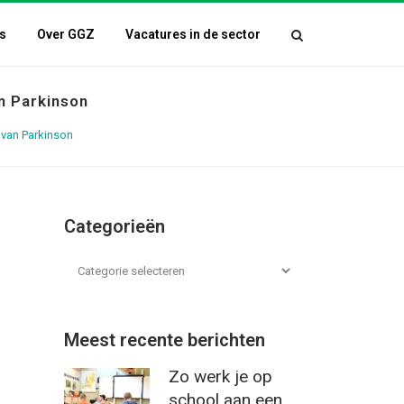
s
Over GGZ
Vacatures in de sector
n Parkinson
 van Parkinson
Categorieën
Meest recente berichten
Zo werk je op
school aan een