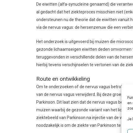
De eiwitten (alfa-synucleïne genaamd) die verantwoo
al gedacht dat het ziekteproces misschien niet (enk
ondersteunen nu de theorie dat de eiwitten vanuit h
via de nervus vagus: de hersenzenuw die een verb
Het onderzoek is uitgevoerd bij muizen die micros
gezonde lichaamseigen eiwitten deden omvormen tot
teruggevonden in verschillende delen van de herse
hierbij tevens verschijnselen te vertonen van de zie
Route en ontwikkeling
Om te onderzoeken of de nervus vagus betrokken wa
van de nervus vagus verwijderd. Bij deze groep wer
Fun
Parkinson. Dit laat zien dat de nervus vagus betrokk
en 
zoa
muizen waarbij de gezonde variant van het lichaams
ziektebeeld van Parkinson na injectie van de vezels
Je 
noodzakelijk is om de ziekte van Parkinson te ontwi