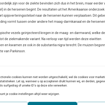
rdelijk zijn voor de ziekte bevinden zich dus in het brein, maar eerder
el) in de hersenen begint. De resultaten uit het Amerikaanse onderzoek
et spijsverteringsstelsel naar de hersenen kunnen verplaatsen. Dit geb
inding vormt tussen onder andere het maag-darmkanaal en de hersenen
copische vezels geïnjecteerd kregen in de maag- en darmwand, welke de
 de ziekmakende variant. Na verloop van tijd werden deze eiwitten
nen en kwamen ze ook in de substantia nigra terecht. De muizen begon
kte van Parkinson.
s bij de verspreiding van de eiwitten, werd bij sommige muizen een de
den de eiwitten niet teruggevonden in de hersenen en ontstond geen
ctionele cookies kunnen niet worden uitgeschakeld, wel de cookies voor market
en is bij de migratie vanuit het maag-darmkanaal naar het brein. Ook bij
statistieken. Let op, wanneer u op accepteren drukt kunnen wij, en derden, gege
ls surfgedrag of unieke ID's op deze site verwerken.
eigen eiwit (alfa-synucleïne) volledig werd uitgeschakeld, ontstond ge
. Dit laatste is een aanwijzing dat aanwezigheid van het lichaamseigen e
kunt je cookie instellingen altijd weer wijzigen.
kkelen.