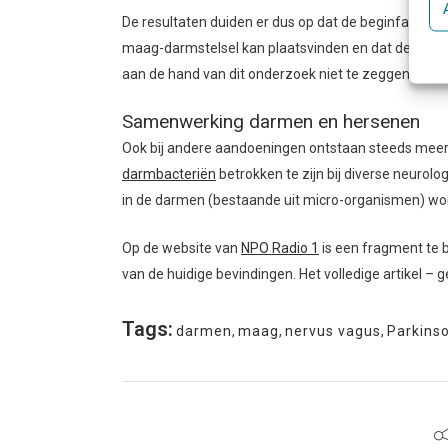
De resultaten duiden er dus op dat de beginfase van 
maag-darmstelsel kan plaatsvinden en dat de ziekte ni
aan de hand van dit onderzoek niet te zeggen.
Samenwerking darmen en hersenen
Ook bij andere aandoeningen ontstaan steeds meer in
darmbacteriën
betrokken te zijn bij diverse neurol
in de darmen (bestaande uit micro-organismen) wor
Op de website van
NPO Radio 1
is een fragment te 
van de huidige bevindingen. Het volledige artikel – g
Tags:
darmen
,
maag
,
nervus vagus
,
Parkins