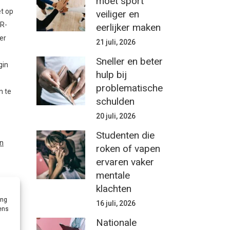
moet sport
et op
veiliger en
VR-
eerlijker maken
er
21 juli, 2026
Sneller en beter
gin
hulp bij
problematische
n te
schulden
20 juli, 2026
Studenten die
en
roken of vapen
ervaren vaker
mentale
klachten
ing
16 juli, 2026
ij
vens
Nationale
ddels