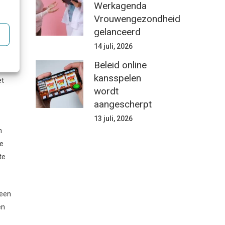
Werkagenda
De
Vrouwengezondheid
gelanceerd
nen
14 juli, 2026
Beleid online
e nog
kansspelen
et
wordt
aangescherpt
13 juli, 2026
n
De
te
 een
en