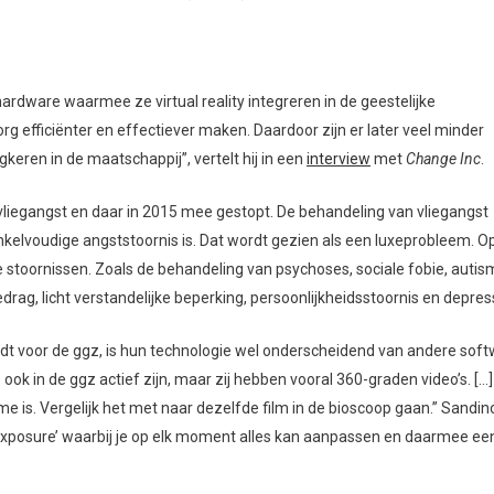
rdware waarmee ze virtual reality integreren in de geestelijke
org efficiënter en effectiever maken. Daardoor zijn er later veel minder
eren in de maatschappij”, vertelt hij in een
interview
met
Change Inc
.
vliegangst en daar in 2015 mee gestopt. De behandeling van vliegangst
kelvoudige angststoornis is. Dat wordt gezien als een luxeprobleem. Op
toornissen. Zoals de behandeling van psychoses, sociale fobie, autis
drag, licht verstandelijke beperking, persoonlijkheidsstoornis en depress
biedt voor de ggz, is hun technologie wel onderscheidend van andere soft
ie ook in de ggz actief zijn, maar zij hebben vooral 360-graden video’s. […
e is. Vergelijk het met naar dezelfde film in de bioscoop gaan.” Sandino
xposure’ waarbij je op elk moment alles kan aanpassen en daarmee ee