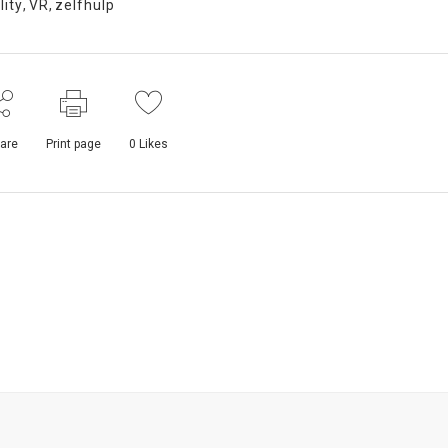
lity
,
VR
,
zelfhulp
are
Print page
0
Likes