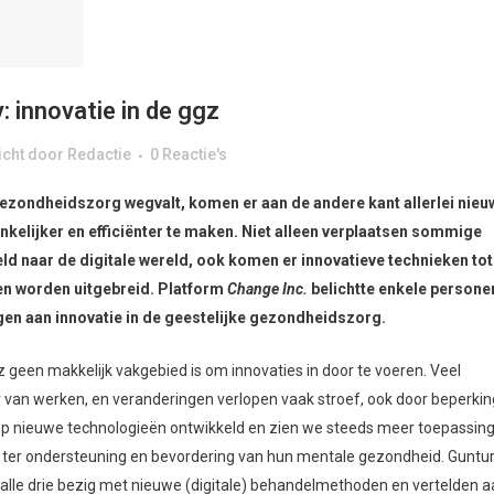
y: innovatie in de ggz
icht
door
Redactie
0 Reactie's
gezondheidszorg wegvalt, komen er aan de andere kant allerlei nieu
kelijker en efficiënter te maken. Niet alleen verplaatsen sommige
ld naar de digitale wereld, ook komen er innovatieve technieken tot
n worden uitgebreid. Platform
Change Inc.
belichtte enkele persone
gen aan innovatie in de geestelijke gezondheidszorg.
 geen makkelijk vakgebied is om innovaties in door te voeren. Veel
r van werken, en veranderingen verlopen vaak stroef, ook door beperki
olop nieuwe technologieën ontwikkeld en zien we steeds meer toepassin
 ter ondersteuning en bevordering van hun mentale gezondheid. Guntu
alle drie bezig met nieuwe (digitale) behandelmethoden en vertelden a