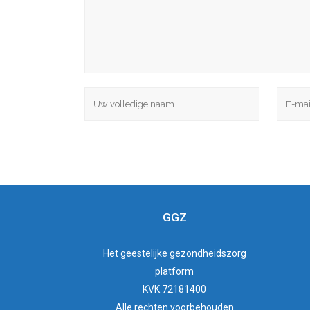
GGZ
Het
geestelijke gezondheidszorg
platform
KVK 72181400
Alle rechten voorbehouden