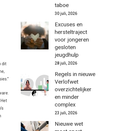
taboe
30 juli, 2026
Excuses en
hersteltraject
voor jongeren
gesloten
jeugdhulp
28 juli, 2026
 dit
me,
Regels in nieuwe
ies.”
Verlofwet
overzichtelijker
ware.
en minder
] Het
complex
’s
23 juli, 2026
n
Nieuwe wet