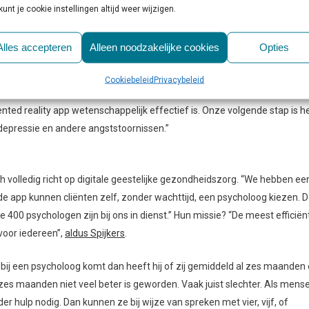
al reality therapieën en een augmented reality therapie ontwikkeld. 
kunt je cookie instellingen altijd weer wijzigen.
 De twee VR-therapieën voor hoogtevrees en vliegangst zijn
teit Amsterdam. Naast je smartphone heb je slechts een simpele karton
Alles accepteren
Alleen noodzakelijke cookies
Opties
Cookiebeleid
Privacybeleid
pinnenangst heb je alleen je smartphone nodig. Op dit moment zoeken w
d reality app wetenschappelijk effectief is. Onze volgende stap is h
depressie en andere angststoornissen.”
h volledig richt op digitale geestelijke gezondheidszorg. “We hebben ee
 de app kunnen cliënten zelf, zonder wachttijd, een psycholoog kiezen. 
 400 psychologen zijn bij ons in dienst.” Hun missie? “De meest efficiën
voor iedereen”,
aldus Spijkers
.
bij een psycholoog komt dan heeft hij of zij gemiddeld al zes maanden
ie zes maanden niet veel beter is geworden. Vaak juist slechter. Als mens
 hulp nodig. Dan kunnen ze bij wijze van spreken met vier, vijf, of