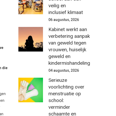
veilig en
inclusief klimaat
06 augustus, 2026
Kabinet werkt aan
verbetering aanpak
van geweld tegen
we
vrouwen, huiselijk
geweld en
kindermishandeling
n die
04 augustus, 2026
Serieuze
voorlichting over
menstruatie op
ngen
school:
gen
verminder
r
schaamte en
an