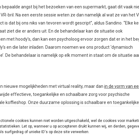
n bepaalde angst bij het bezoeken van een supermarkt, gaat dit vaak ni
R-bril. Na een eerste sessie weten ze dan namelijk al wat ze van het 
is dat bij ons niks van tevoren wordt gescript”, aldus Sandino. “Elke ke
aat ziet die er anders uit. En de behandelaar kan de situatie ook
sen met hoody’s, dan kan een psycholoog ervoor zorgen dat er in het be
’s en die later inladen. Daarom noemen we ons product ‘dynamisch
pie’. De behandelaar is namelijk op elk moment in staat om de situatie aa
 nieuwe mogelijkheden met virtual reality, maar dan
in de vorm van e
dwijde effectieve, toegankelijke en schaalbare zorg voor psychische
lokale koffieshop. Onze duurzame oplossing is schaalbare en toegankelijke
via iets wat iedereen toch al bij zich heeft; een smartphone.”
ctionele cookies kunnen niet worden uitgeschakeld, wel de cookies voor market
 vliegangst, en is er momenteel een app in ontwikkeling als hulpmiddel b
statistieken. Let op, wanneer u op accepteren drukt kunnen wij, en derden, gege
ls surfgedrag of unieke ID's op deze site verwerken.
ra op je telefoon een spin over je eigen hand zien lopen. Donker: “Inmi