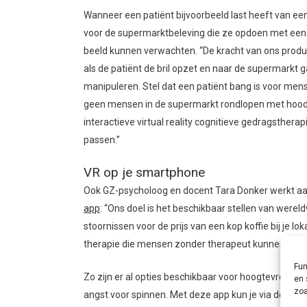
Wanneer een patiënt bijvoorbeeld last heeft van ee
voor de supermarktbeleving die ze opdoen met een V
beeld kunnen verwachten. “De kracht van ons product 
als de patiënt de bril opzet en naar de supermarkt g
manipuleren. Stel dat een patiënt bang is voor men
geen mensen in de supermarkt rondlopen met hoody
interactieve virtual reality cognitieve gedragsthera
passen.”
VR op je smartphone
Ook GZ-psycholoog en docent Tara Donker werkt aan
app
: “Ons doel is het beschikbaar stellen van werel
stoornissen voor de prijs van een kop koffie bij je 
therapie die mensen zonder therapeut kunnen volgen 
Fun
Zo zijn er al opties beschikbaar voor hoogtevrees en
en 
zoa
angst voor spinnen. Met deze app kun je via de came