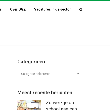
s
Over GGZ
Vacatures in de sector
Categorieën
Meest recente berichten
Zo werk je op
school aan een