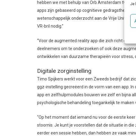
hebben we met behulp van Orb Amsterdam twee virtu
Je 
apps zijn gebaseerd op cognitieve gedragstherapie.
wetenschappelijk onderzocht aan de Vrije Universi
VR-bril nodig.”
“Voor de augmented reality app die zich richt op s
deelnemers om te onderzoeken of ook deze augmente
ontwikkelen van duurzame therapieën voor stress, 
Digitale zorginstelling
Timo Spijkers werkt voor een Zweeds bedrijf dat zic
ggz-instelling gecreëerd in de vorm van een app. In
app en zelfhulpmodules bouwen we zelf en bijna alle
psychologische behandeling toegankelijk te maken 
“Op het moment dat iemand nu voor de eerste keer 
stoornis. Je kunt je voorstellen dat de situatie in d
eerder een sessie hebben, dan hebben ze vaak minder