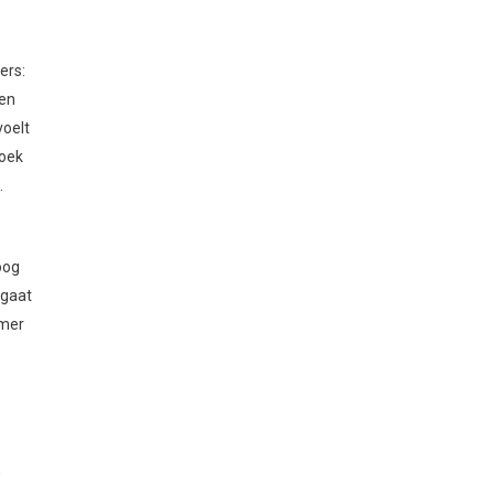
ers:
 en
voelt
boek
.
oog
 gaat
amer
,