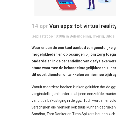
14 apr
Van apps tot virtual realit
Geplaatst op 10:00h
in
Behandeling
,
Overig
,
Uitgel
Waar er aan de ene kant aanbod van geestelijke 
mogelijkheden en oplossingen bij om zorg toegan
onderdelen in de behandeling van de fysieke were
stand waarmee de behandelmogelijkheden kunne
dit soort diensten ontwikkelen en hiermee bijdra
Vanuit meerdere hoeken klinken geluiden dat de ggz
zorginstellingen hanteren al jaren eenzelfde manie
vanuit de bekostiging in de ggz. Toch worden er v
verschijnen die mensen ook thuis kunnen gebruiken
Sandino, Tara Donker en Timo Spijkers houden zich 