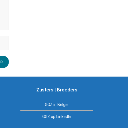
Zusters | Broeders
GGZ in België
GGZ op LinkedIn