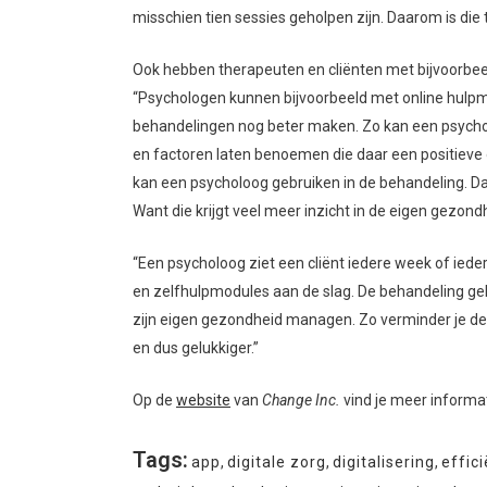
misschien tien sessies geholpen zijn. Daarom is die to
Ook hebben therapeuten en cliënten met bijvoorbeeld
“Psychologen kunnen bijvoorbeeld met online hulpm
behandelingen nog beter maken. Zo kan een psycholoog
en factoren laten benoemen die daar een positieve 
kan een psycholoog gebruiken in de behandeling. Dat
Want die krijgt veel meer inzicht in de eigen gezondh
“Een psycholoog ziet een cliënt iedere week of iede
en zelfhulpmodules aan de slag. De behandeling ge
zijn eigen gezondheid managen. Zo verminder je de
en dus gelukkiger.”
Op de
website
van
Change Inc.
vind je meer informat
Tags:
app
,
digitale zorg
,
digitalisering
,
effici