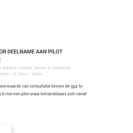
R DEELNAME AAN PILOT
Z
g
,
Beleid & Toezicht
,
Nieuws & Onderzoek
,
ctie's
0
Likes
Share
erwaarde van consultatie binnen de ggz te
6 mei een pilot waar behandelaars zich vanaf