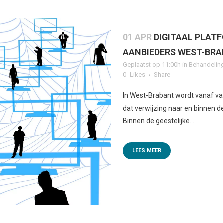
01 APR
DIGITAAL PLAT
AANBIEDERS WEST-BR
Geplaatst op 11:00h
in
Behandelin
0
Likes
Share
In West-Brabant wordt vanaf va
dat verwijzing naar en binnen d
Binnen de geestelijke...
LEES MEER