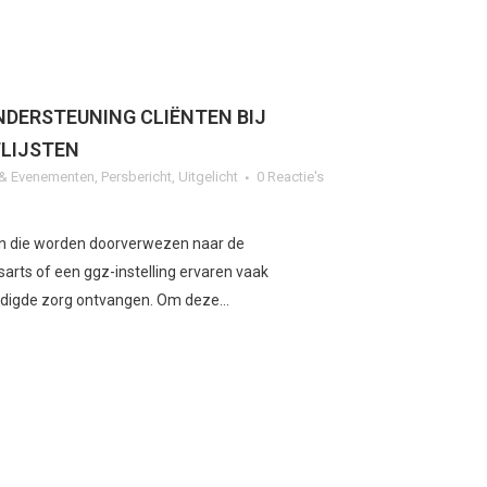
NDERSTEUNING CLIËNTEN BIJ
LIJSTEN
n & Evenementen
,
Persbericht
,
Uitgelicht
0 Reactie's
 die worden doorverwezen naar de
sarts of een ggz-instelling ervaren vaak
odigde zorg ontvangen. Om deze...