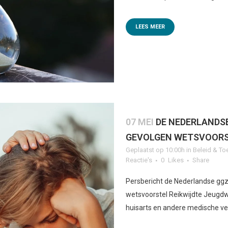
LEES MEER
07 MEI
DE NEDERLANDS
GEVOLGEN WETSVOORS
Geplaatst op 10:00h
in
Beleid & To
Reactie's
0
Likes
Share
Persbericht de Nederlandse gg
wetsvoorstel Reikwijdte Jeugdw
huisarts en andere medische ver