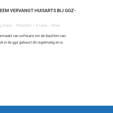
EM VERVANGT HUISARTS BIJ GGZ-
g
,
Overig
0 Reactie's
0
Likes
Share
gemaakt van software om de klachten van
k in de ggz gebeurt dit regelmatig en is...