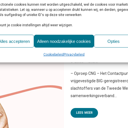
ctionele cookies kunnen niet worden uitgeschakeld, wel de cookies voor market
statistieken. Let op, wanneer u op accepteren drukt kunnen wij, en derden, gege
ls surfgedrag of unieke ID's op deze site verwerken.
kunt je cookie instellingen altijd weer wijzigen.
28 JAN
GEZOCHT: BIG-
Alles accepteren
Alleen noodzakelijke cookies
Opties
GESPECIALISEERD IN 
Cookiebeleid
Privacybeleid
Geplaatst op 10:00h
in
Behandelin
0
Likes
Share
– Oproep CNG – Het Contactpun
vrijgevestigde BIG-geregistreer
slachtoffers van de Tweede We
samenwerkingsverband...
LEES MEER