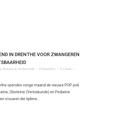
PEND IN DRENTHE VOOR ZWANGEREN
TSBAARHEID
g
,
Nieuws & Onderzoek
0 Reactie's
0
Likes
enthe openden vorige maand de nieuwe POP-poli
atrie, Obstetrie (Verloskunde) en Pediatrie
n vrouwen die tijdens...