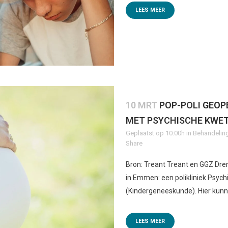
LEES MEER
10 MRT
POP-POLI GEO
MET PSYCHISCHE KWE
Geplaatst op 10:00h
in
Behandelin
Share
Bron: Treant Treant en GGZ Dr
in Emmen: een polikliniek Psychi
(Kindergeneeskunde). Hier kunne
LEES MEER