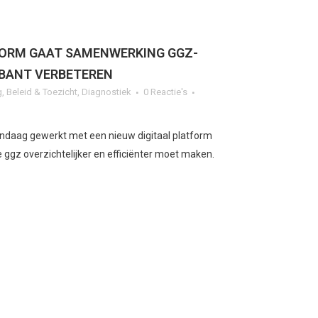
FORM GAAT SAMENWERKING GGZ-
ABANT VERBETEREN
g
,
Beleid & Toezicht
,
Diagnostiek
0 Reactie's
ndaag gewerkt met een nieuw digitaal platform
e ggz overzichtelijker en efficiënter moet maken.