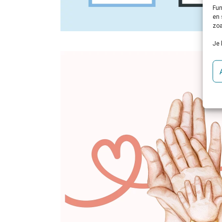
Fun
en 
zoa
Je 