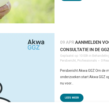
09 APR
AANMELDEN VOO
CONSULTATIE IN DE GG
Geplaatst op 10:00h
in
Behandelin
Persbericht
,
Professionals
0 Rea
Persbericht Akwa GGZ Om de me
onderzoeken start Akwa GGZ op 
nu voor...
LEES MEER