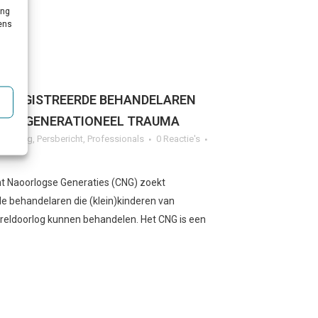
ing
vens
GEREGISTREERDE BEHANDELAREN
TRANSGENERATIONEEL TRAUMA
g
,
Overig
,
Persbericht
,
Professionals
0 Reactie's
t Naoorlogse Generaties (CNG) zoekt
de behandelaren die (klein)kinderen van
reldoorlog kunnen behandelen. Het CNG is een