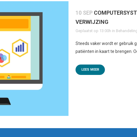
10 SEP
COMPUTERSYSTE
VERWIJZING
Geplaatst op 13:00h
in
Behandelin
Steeds vaker wordt er gebruik 
patiënten in kaart te brengen. Oo
LEES MEER