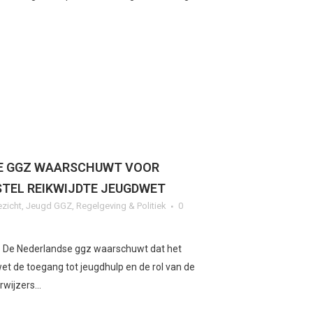
E GGZ WAARSCHUWT VOOR
TEL REIKWIJDTE JEUGDWET
ezicht
,
Jeugd GGZ
,
Regelgeving & Politiek
0
z De Nederlandse ggz waarschuwt dat het
et de toegang tot jeugdhulp en de rol van de
wijzers...