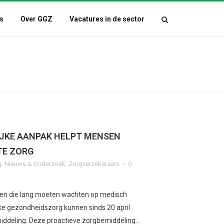
s
Over GGZ
Vacatures in de sector
IJKE AANPAK HELPT MENSEN
TE ZORG
g
,
Nieuws & Onderzoek
,
Zorgverzekeraars
0
en die lang moeten wachten op medisch
ijke gezondheidszorg kunnen sinds 20 april
iddeling. Deze proactieve zorgbemiddeling...