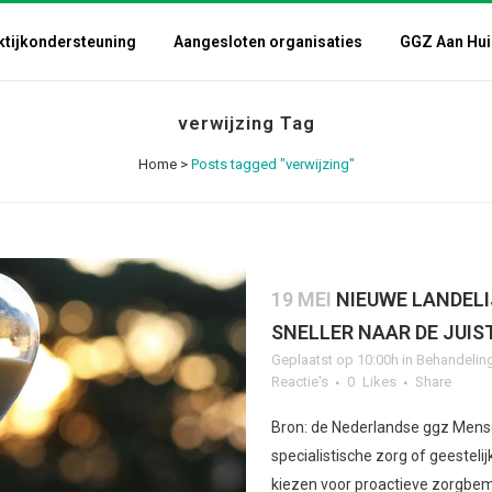
ktijkondersteuning
Aangesloten organisaties
GGZ Aan Hui
verwijzing Tag
Home
>
Posts tagged "verwijzing"
19 MEI
NIEUWE LANDEL
SNELLER NAAR DE JUIS
Geplaatst op 10:00h
in
Behandelin
Reactie's
0
Likes
Share
Bron: de Nederlandse ggz Mens
specialistische zorg of geestel
kiezen voor proactieve zorgbem