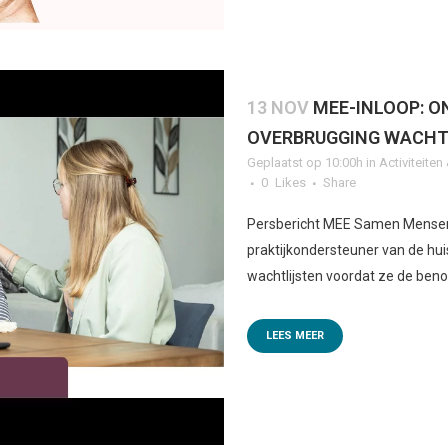
13 NOV
MEE-INLOOP: O
OVERBRUGGING WACHT
Geplaatst op 10:00h
in
Activiteite
0
Likes
Share
Persbericht MEE Samen Mensen
praktijkondersteuner van de hui
wachtlijsten voordat ze de ben
LEES MEER