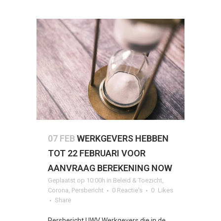
07 FEB
WERKGEVERS HEBBEN
TOT 22 FEBRUARI VOOR
AANVRAAG BEREKENING NOW
Geplaatst op 10:00h
in
Beleid & Toezicht
,
Corona
,
Persbericht
0 Reactie's
0
Likes
Share
Persbericht UWV Werkgevers die in de