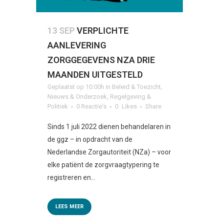
13 SEP
VERPLICHTE
AANLEVERING
ZORGGEGEVENS NZA DRIE
MAANDEN UITGESTELD
Geplaatst op 10:00h
in
Beleid & Toezicht
,
Nieuws & Onderzoek
,
Regelgeving &
Politiek
0 Reactie's
0
Likes
Share
Sinds 1 juli 2022 dienen behandelaren in
de ggz – in opdracht van de
Nederlandse Zorgautoriteit (NZa) – voor
elke patiënt de zorgvraagtypering te
registreren en...
LEES MEER