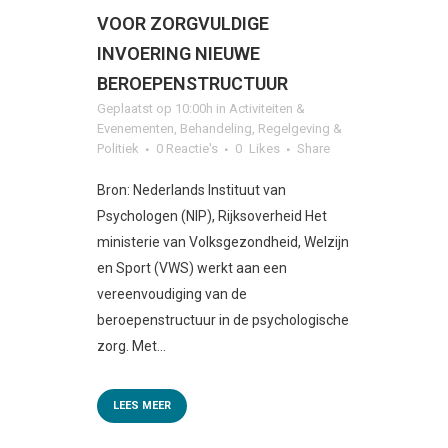
VOOR ZORGVULDIGE
INVOERING NIEUWE
BEROEPENSTRUCTUUR
Geplaatst op 10:00h
in
Activiteiten &
Evenementen
,
Behandeling
,
Regelgeving &
Politiek
0 Reactie's
0
Likes
Share
Bron: Nederlands Instituut van
Psychologen (NIP), Rijksoverheid Het
ministerie van Volksgezondheid, Welzijn
en Sport (VWS) werkt aan een
vereenvoudiging van de
beroepenstructuur in de psychologische
zorg. Met...
LEES MEER