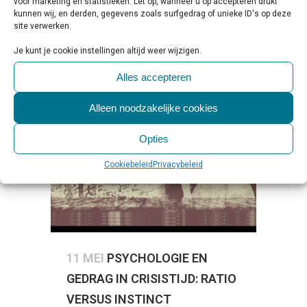
voor marketing en statistieken. Let op, wanneer u op accepteren drukt
kunnen wij, en derden, gegevens zoals surfgedrag of unieke ID's op deze
site verwerken.
LEES MEER
Je kunt je cookie instellingen altijd weer wijzigen.
Alles accepteren
Alleen noodzakelijke cookies
Opties
Cookiebeleid
Privacybeleid
11 MEI
PSYCHOLOGIE EN
GEDRAG IN CRISISTIJD: RATIO
VERSUS INSTINCT