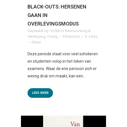
BLACK-OUTS: HERSENEN
GAAN IN
OVERLEVINGSMODUS
Geplaatst op 10:00h
in
Beschouwing &
Verdieping
,
Overig
0 Reactie's
0
Likes
Share
Deze periode staat voor veel scholieren
en studenten volop in het teken van
examens. Waar de ene persoon zich er
weinig druk om maakt, kan een...
LEES MEER