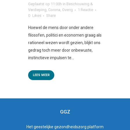
Geplaatst op 11:00h
in
Beschouwing &
Verdieping
,
Corona
,
Overig
1 Reactie
0
Likes
Share
Hoewel de mens door onder andere
filosofen, politici en economen graag als
rationeel wezen wordt gezien, blijkt ons
gedrag toch meer door onbewuste,
instinctieve impulsen te...
LEES MEER
GGZ
Het
geestelijke gezondheidszorg
platform