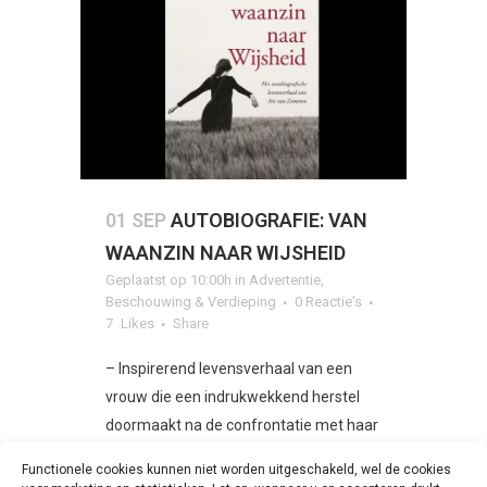
01 SEP
AUTOBIOGRAFIE: VAN
WAANZIN NAAR WIJSHEID
Geplaatst op 10:00h
in
Advertentie
,
Beschouwing & Verdieping
0 Reactie's
7
Likes
Share
– Inspirerend levensverhaal van een
vrouw die een indrukwekkend herstel
doormaakt na de confrontatie met haar
verleden van misbruik, mishandeling en
Functionele cookies kunnen niet worden uitgeschakeld, wel de cookies
pesten – In dit boek vertelt...