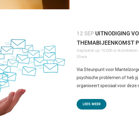
12 SEP
UITNODIGING V
THEMABIJEENKOMST P
Geplaatst op 10:00h
in
Activiteite
Share
Via Steunpunt voor Mantelzorge
psychische problemen of heb ji
organiseert speciaal voor deze 
LEES MEER