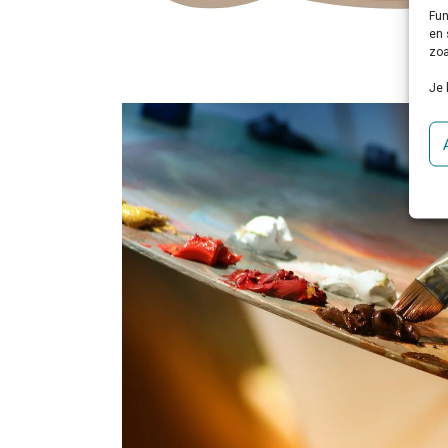
Fun
en 
zoa
Je 