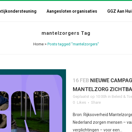
ktijkondersteuning
Aangesloten organisaties
GGZ Aan Hui
mantelzorgers Tag
Home
>
Posts tagged "mantelzorgers"
16 FEB
NIEUWE CAMPA
MANTELZORG ZICHTB
Geplaatst op 10:00h
in
Beleid & To
0
Likes
Share
Bron: Rijksoverheid Mantelzorge
Nederland zorgen mensen – vaa
verplichtingen – voor een...