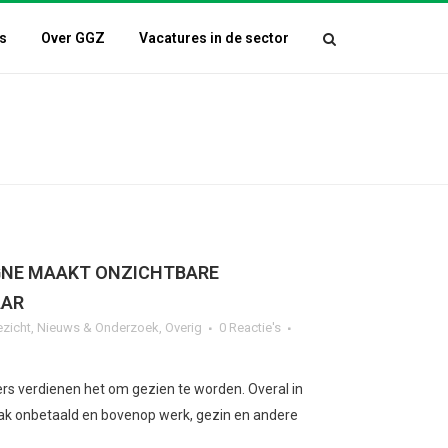
s
Over GGZ
Vacatures in de sector
GNE MAAKT ONZICHTBARE
AAR
ezicht
,
Nieuws & Onderzoek
,
Overig
0 Reactie's
rs verdienen het om gezien te worden. Overal in
k onbetaald en bovenop werk, gezin en andere