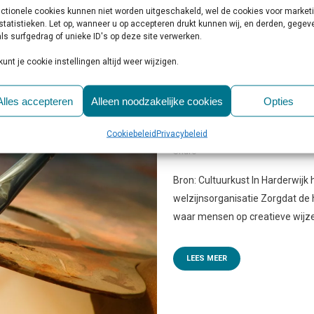
ctionele cookies kunnen niet worden uitgeschakeld, wel de cookies voor market
statistieken. Let op, wanneer u op accepteren drukt kunnen wij, en derden, gege
ls surfgedrag of unieke ID's op deze site verwerken.
kunt je cookie instellingen altijd weer wijzigen.
12 JAN
OPEN ATELIER I
Alles accepteren
Alleen noodzakelijke cookies
Opties
VIA KUNSTLESSEN
Cookiebeleid
Privacybeleid
Geplaatst op 10:00h
in
Activiteite
Share
Bron: Cultuurkust In Harderwijk
welzijnsorganisatie Zorgdat de
waar mensen op creatieve wijze
LEES MEER