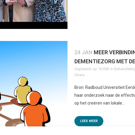
24 JAN
MEER VERBINDI
DEMENTIEZORG MET D
Geplaatst op 10:00h
in
Behandelin
Share
Bron: Radboud Universiteit Ee
haar onderzoek naar de effectivi
op het creëren van lokale...
LEES MEER