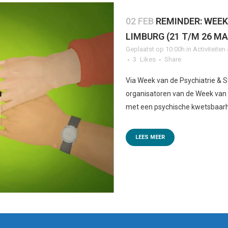
02 FEB
REMINDER: WEEK
LIMBURG (21 T/M 26 M
Geplaatst op 10:00h
in
Activiteite
3
Likes
Share
Via Week van de Psychiatrie & S
organisatoren van de Week van 
met een psychische kwetsbaarhe
LEES MEER