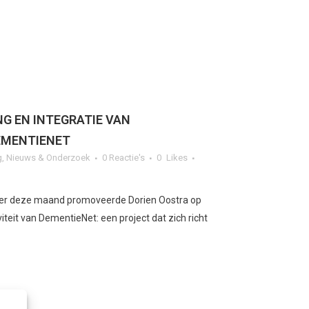
NG EN INTEGRATIE VAN
EMENTIENET
g
,
Nieuws & Onderzoek
0 Reactie's
0
Likes
rder deze maand promoveerde Dorien Oostra op
teit van DementieNet: een project dat zich richt