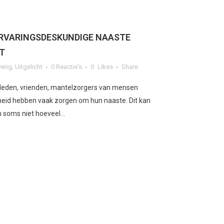
ERVARINGSDESKUNDIGE NAASTE
T
erig
,
Uitgelicht
0 Reactie's
0
Likes
Share
ieleden, vrienden, mantelzorgers van mensen
eid hebben vaak zorgen om hun naaste. Dit kan
n soms niet hoeveel...