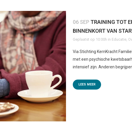
06 SEP
TRAINING TOT 
BINNENKORT VAN STAR
Geplaatst op 10:00h
in
Educatie
,
Ov
Via Stichting KernKracht Famil
met een psychische kwetsbaarh
intensief zijn. Anderen begrijpe
LEES MEER