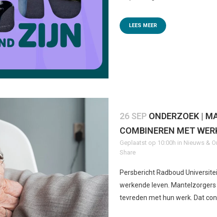
LEES MEER
26 SEP
ONDERZOEK | M
COMBINEREN MET WER
Geplaatst op 10:00h
in
Nieuws & O
Share
Persbericht Radboud Universitei
werkende leven. Mantelzorgers 
tevreden met hun werk. Dat conc