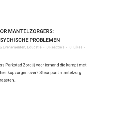
OOR MANTELZORGERS:
SYCHISCHE PROBLEMEN
n & Evenementen
,
Educatie
0 Reactie's
0
Likes
rs Parkstad Zorg jij voor iemand die kampt met
j hier kopzorgen over? Steunpunt mantelzorg
naasten...