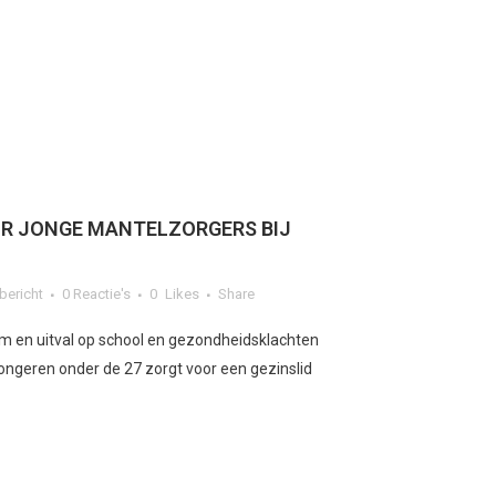
R JONGE MANTELZORGERS BIJ
bericht
0 Reactie's
0
Likes
Share
m en uitval op school en gezondheidsklachten
ongeren onder de 27 zorgt voor een gezinslid