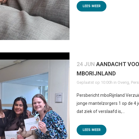
LEES MEER
24 JUN
AANDACHT VOO
MBORIJNLAND
Geplaatst op 10:00h
in
Overig
,
Pers
Persbericht mboRijnland Verzui
jonge mantelzorgers 1 op de 4 j
dat ziek of verslaafd is,...
LEES MEER