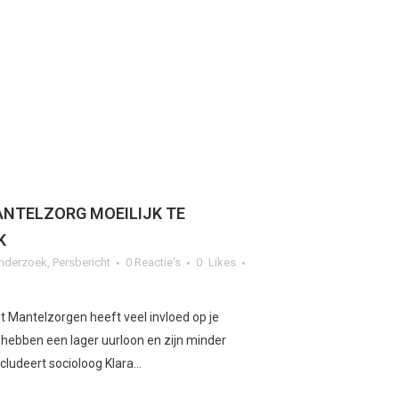
ANTELZORG MOEILIJK TE
K
nderzoek
,
Persbericht
0 Reactie's
0
Likes
t Mantelzorgen heeft veel invloed op je
hebben een lager uurloon en zijn minder
ludeert socioloog Klara...