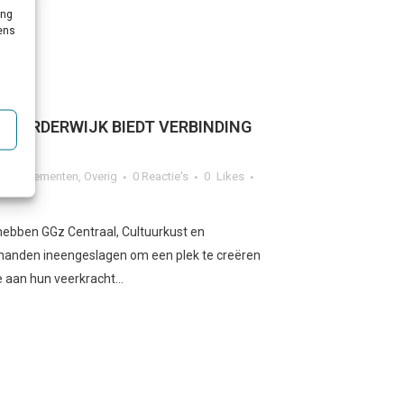
ing
vens
N HARDERWIJK BIEDT VERBINDING
n & Evenementen
,
Overig
0 Reactie's
0
Likes
 hebben GGz Centraal, Cultuurkust en
 handen ineengeslagen om een plek te creëren
 aan hun veerkracht...