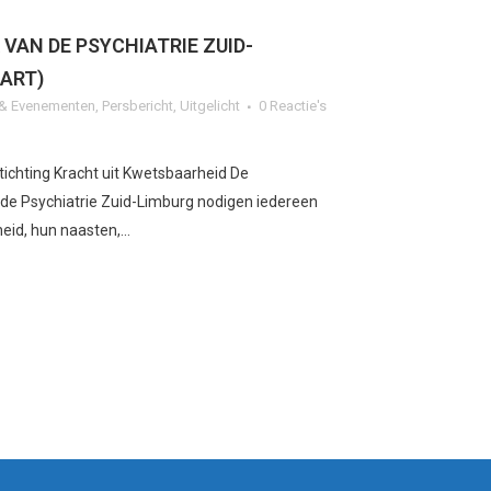
 VAN DE PSYCHIATRIE ZUID-
AART)
n & Evenementen
,
Persbericht
,
Uitgelicht
0 Reactie's
tichting Kracht uit Kwetsbaarheid De
de Psychiatrie Zuid-Limburg nodigen iedereen
id, hun naasten,...