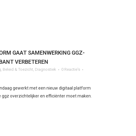
FORM GAAT SAMENWERKING GGZ-
ABANT VERBETEREN
g
,
Beleid & Toezicht
,
Diagnostiek
0 Reactie's
ndaag gewerkt met een nieuw digitaal platform
e ggz overzichtelijker en efficiënter moet maken.