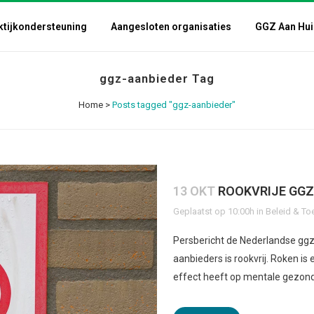
ktijkondersteuning
Aangesloten organisaties
GGZ Aan Hui
ggz-aanbieder Tag
Home
>
Posts tagged "ggz-aanbieder"
13 OKT
ROOKVRIJE GGZ
Geplaatst op 10:00h
in
Beleid & To
Persbericht de Nederlandse ggz
aanbieders is rookvrij. Roken i
effect heeft op mentale gezondh