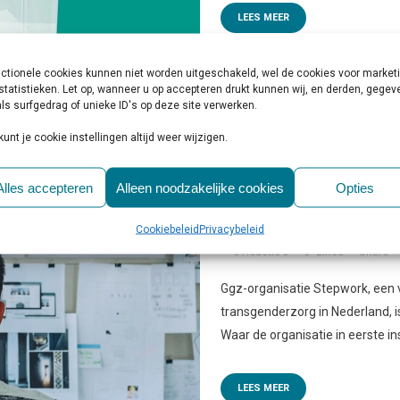
LEES MEER
ctionele cookies kunnen niet worden uitgeschakeld, wel de cookies voor market
statistieken. Let op, wanneer u op accepteren drukt kunnen wij, en derden, gege
ls surfgedrag of unieke ID's op deze site verwerken.
kunt je cookie instellingen altijd weer wijzigen.
10 NOV
ONDERZOCHT D
Alles accepteren
Alleen noodzakelijke cookies
Opties
STEPWORK TRANSGEN
Cookiebeleid
Privacybeleid
Geplaatst op 10:00h
in
Behandelin
0 Reactie's
0
Likes
Share
Ggz-organisatie Stepwork, een 
transgenderzorg in Nederland, i
Waar de organisatie in eerste ins
LEES MEER