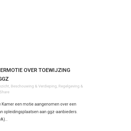
MERMOTIE OVER TOEWIJZING
GGZ
ezicht
,
Beschouwing & Verdieping
,
Regelgeving &
Share
de Kamer een motie aangenomen over een
an opleidingsplaatsen aan ggz-aanbieders.
A)...