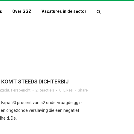
s
Over GGZ
Vacatures in de sector
 KOMT STEEDS DICHTERBIJ
ezicht
,
Persbericht
2 Reactie's
0
Likes
Share
 Bijna 90 procent van 52 ondervraagde ggz-
s een ongezonde verslaving die een negatief
eid. De...