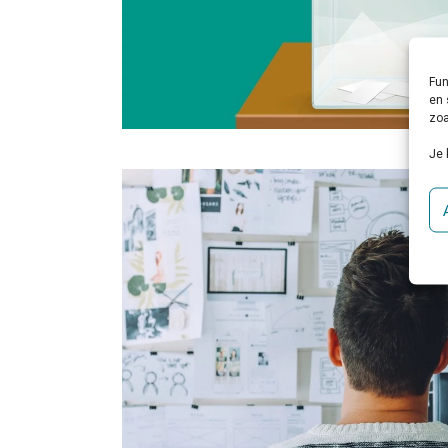
Fun
en 
zoa
Je 