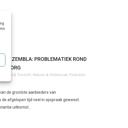
ing
vens
OOR ZEMBLA: PROBLEMATIEK ROND
DERZORG
g
,
Beleid & Toezicht
,
Nieuws & Onderzoek
,
Podcasts
van de grootste aanbieders van
s de afgelopen tijd veel in opspraak geweest.
tantie uitkomst...