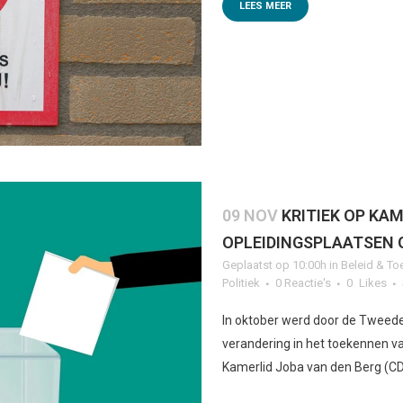
LEES MEER
09 NOV
KRITIEK OP KA
OPLEIDINGSPLAATSEN 
Geplaatst op 10:00h
in
Beleid & To
Politiek
0 Reactie's
0
Likes
In oktober werd door de Twee
verandering in het toekennen v
Kamerlid Joba van den Berg (CD