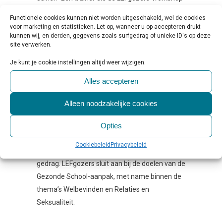
gaf, zei dat zijn leerlingen gingen inzien dat ze
Functionele cookies kunnen niet worden uitgeschakeld, wel de cookies
niet dat ene pad hoeven te volgen. Jongens
voor marketing en statistieken. Let op, wanneer u op accepteren drukt
kunnen wij, en derden, gegevens zoals surfgedrag of unieke ID's op deze
zelf beaamden dat ook. En een twaalfjarige
site verwerken.
jongen zei dat hij zich bewust was geworden
van de invloed van groepsdruk. Mooi dat zo’n
Je kunt je cookie instellingen altijd weer wijzigen.
jonge jongen dat al zo kon verwoorden.”
Alles accepteren
Over LEFGozers en Gezonde
Alleen noodzakelijke cookies
School
LEFgozers is een methodiek voor docenten en
Opties
begeleiders om met jongens in gesprek te gaan
Cookiebeleid
Privacybeleid
over mannelijkheid, groepsdruk en respectvol
gedrag. LEFgozers sluit aan bij de doelen van de
Gezonde School-aanpak, met name binnen de
thema’s Welbevinden en Relaties en
Seksualiteit.