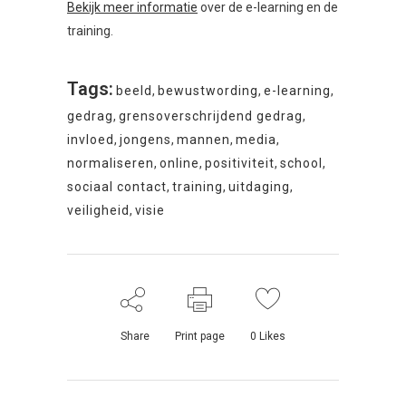
Bekijk meer informatie
over de e-learning en de
training.
Tags:
beeld
,
bewustwording
,
e-learning
,
gedrag
,
grensoverschrijdend gedrag
,
invloed
,
jongens
,
mannen
,
media
,
normaliseren
,
online
,
positiviteit
,
school
,
sociaal contact
,
training
,
uitdaging
,
veiligheid
,
visie
Share
Print page
0
Likes