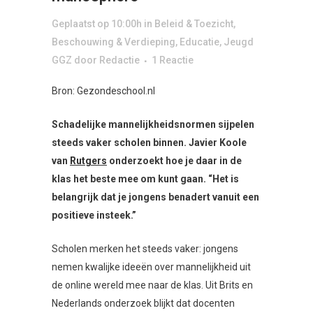
Geplaatst op 10:00h
in
Beleid & Toezicht
,
Beschouwing & Verdieping
,
Educatie
,
Jeugd
GGZ
door
Redactie
1 Reactie
Bron: Gezondeschool.nl
Schadelijke mannelijkheidsnormen sijpelen
steeds vaker scholen binnen. Javier Koole
van
Rutgers
onderzoekt hoe je daar in de
klas het beste mee om kunt gaan. “Het is
belangrijk dat je jongens benadert vanuit een
positieve insteek.”
Scholen merken het steeds vaker: jongens
nemen kwalijke ideeën over mannelijkheid uit
de online wereld mee naar de klas. Uit Brits en
Nederlands onderzoek blijkt dat docenten