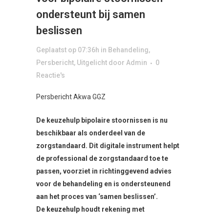
ondersteunt bij samen
beslissen
Geplaatst op 07:36h
in
Behandeling
,
Persbericht
,
Uitgelicht
door
Admin
0
Reactie's
Persbericht Akwa GGZ
De keuzehulp bipolaire stoornissen is nu
beschikbaar als onderdeel van de
zorgstandaard. Dit digitale instrument helpt
de professional de zorgstandaard toe te
passen, voorziet in richtinggevend advies
voor de behandeling en is ondersteunend
aan het proces van ‘samen beslissen’.
De
keuzehulp
houdt rekening met