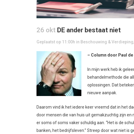
26 okt
DE ander bestaat niet
Geplaatst op 11:00h
in
Beschouwing & Verdieping
– Column door Paul de 
In mijn werk heb ik geleer
behandelmethode die alle
oplossingen. Dat beteke
nieuwe aanpak.
Daarom vind ik het iedere keer vreemd dat in het dag
door mensen die van huis uit gemakzuchtig zijn en ni
er soms of soms vaker schuldig aan. “Het is de schu
banken, het bedrijfsleven.” Streep door wat niet is 