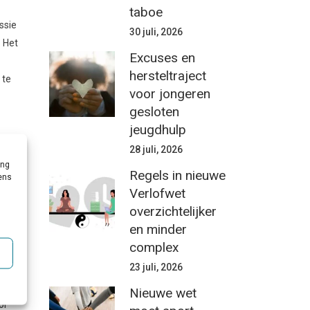
taboe
ssie
30 juli, 2026
. Het
Excuses en
hersteltraject
 te
voor jongeren
gesloten
jeugdhulp
28 juli, 2026
ing
Regels in nieuwe
vens
Verlofwet
overzichtelijker
e en
en minder
complex
r is.
23 juli, 2026
Nieuwe wet
or