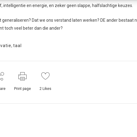
, intelligentie en energie, en zeker geen slappe, halfslachtige keuzes.
generaliseren? Dat we ons verstand laten werken? DE ander bestaat ni
nt toch veel beter dan die ander?
vatie
,
taal
are
Print page
2
Likes