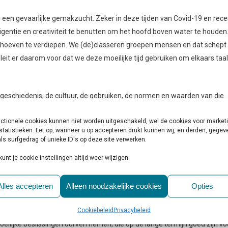
en een gevaarlijke gemakzucht. Zeker in deze tijden van Covid-19 en rece
ligentie en creativiteit te benutten om het hoofd boven water te houden
ar hoeven te verdiepen. We (de)classeren groepen mensen en dat schept
pleit er daarom voor dat we deze moeilijke tijd gebruiken om elkaars taal
 de geschiedenis, de cultuur, de gebruiken, de normen en waarden van die
daarom voor dat we snel aan de slag gaan om compacte, maar kwalitatief
ctionele cookies kunnen niet worden uitgeschakeld, wel de cookies voor market
te maken. Bijvoorbeeld Docenten-Bedrijfsleven. Of Psychologen-
statistieken. Let op, wanneer u op accepteren drukt kunnen wij, en derden, gege
verheid-Burgers?
ls surfgedrag of unieke ID's op deze site verwerken.
kunt je cookie instellingen altijd weer wijzigen.
n begrijpen. Zodat we niet blijven hangen in algemeenheden die creatiev
s inzetten om aan de ander duidelijk te maken wie we zijn en wat we
Alles accepteren
Alleen noodzakelijke cookies
Opties
at niet elke ‘nee’ altijd nee is. Dat niet elke ondernemer een zakkenvulle
ticus een draaikont is. En niet elke verzekeraar een vijand is.
Cookiebeleid
Privacybeleid
ilijke beslissingen durven nemen, die op de lange termijn goed zijn vo