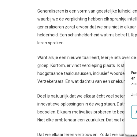
Generaliseren is een vorm van geestelijke luiheid, 
waarbij we de verplichting hebben elk sprankje intel
generaliseren zorgt ervoor dat we ons niet in elka
helderheid. Een schijnhelderheid wat mij betreft. Ik 
leren spreken.
Want als je een nieuwe taal leert, leer je iets over
groep. Kortom, er vindt verdieping plaats. Ik stel 
Fun
hoogstaande taalcursussen, inclusief woordenboek 
en 
Verzekeraars. En wat dacht u van een snelcursus O
zoa
Je 
Doel is natuurlijk dat we elkaar écht veel beter gaa
innovatieve oplossingen in de weg staan. Dat we on
bedoelen. Elkaars motivaties proberen te begrijpen. D
Niet elke ambtenaar een zuurkijker. Dat niet elke poli
Dat we elkaar leren vertrouwen. Zodat we samen moe