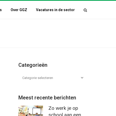
s
Over GGZ
Vacatures in de sector
Categorieën
Meest recente berichten
Zo werk je op
school aan een