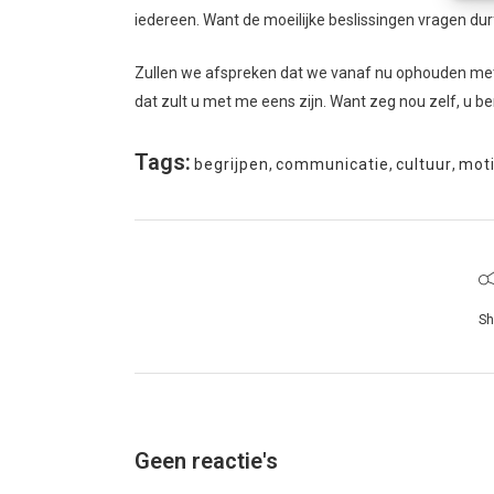
iedereen. Want de moeilijke beslissingen vragen durf
Zullen we afspreken dat we vanaf nu ophouden met 
dat zult u met me eens zijn. Want zeg nou zelf, u be
Tags:
begrijpen
,
communicatie
,
cultuur
,
moti
Sh
Geen reactie's