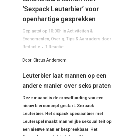
‘Sexpack Leuterbier’ voor
openhartige gesprekken
Geplaatst op 10:00h
in
Activiteiten &
Evenementen
,
Overig
,
Tips & Aanraders
door
Redactie
1 Reactie
Door:
Circus Andersom
Leuterbier laat mannen op een
andere manier over seks praten
Deze maand is de crowdfunding van een
nieuw bierconcept gestart: Sexpack
Leuterbier. Het sixpack speciaalbier met
Leuterspel maakt mannelijke seksualiteit op
een nieuwe manier bespreekbaar. Het