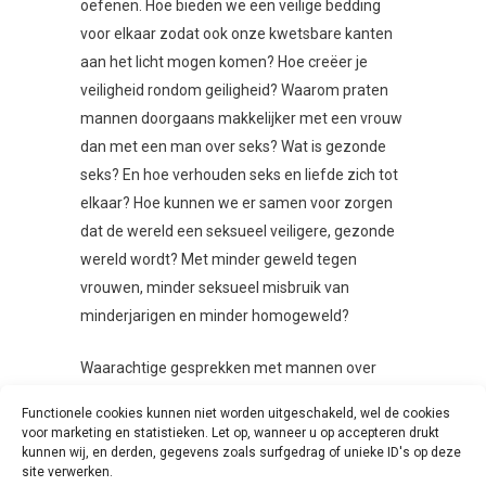
oefenen. Hoe bieden we een veilige bedding
voor elkaar zodat ook onze kwetsbare kanten
aan het licht mogen komen? Hoe creëer je
veiligheid rondom geiligheid? Waarom praten
mannen doorgaans makkelijker met een vrouw
dan met een man over seks? Wat is gezonde
seks? En hoe verhouden seks en liefde zich tot
elkaar? Hoe kunnen we er samen voor zorgen
dat de wereld een seksueel veiligere, gezonde
wereld wordt? Met minder geweld tegen
vrouwen, minder seksueel misbruik van
minderjarigen en minder homogeweld?
Waarachtige gesprekken met mannen over
seks maken de wereld veiliger, gezonder én
Functionele cookies kunnen niet worden uitgeschakeld, wel de cookies
leuker! Met Sexpack maken we dit gesprek
voor marketing en statistieken. Let op, wanneer u op accepteren drukt
toegankelijk voor een breed publiek, zodat
kunnen wij, en derden, gegevens zoals surfgedrag of unieke ID's op deze
site verwerken.
goede gesprekken over seks straks