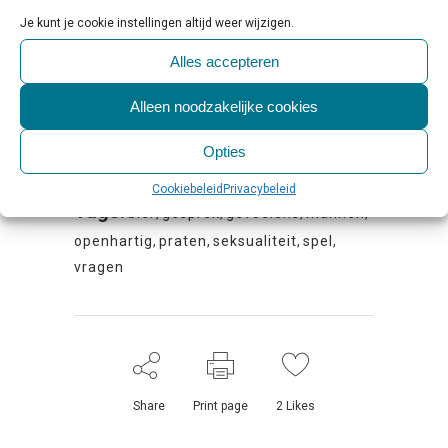
alomtegenwoordig zijn.
Je kunt je cookie instellingen altijd weer wijzigen.
Alles accepteren
Leuterbier en Leuterspel zijn ook geschikt voor
mensen die zich niet identificeren als man. Het
Alleen noodzakelijke cookies
Leuterspel kan tevens geheel zonder bier
worden gespeeld.
Opties
Cookiebeleid
Privacybeleid
Tags:
bier
,
gesprek
,
gevoelens
,
mannen
,
openhartig
,
praten
,
seksualiteit
,
spel
,
vragen
Share
Print page
2
Likes