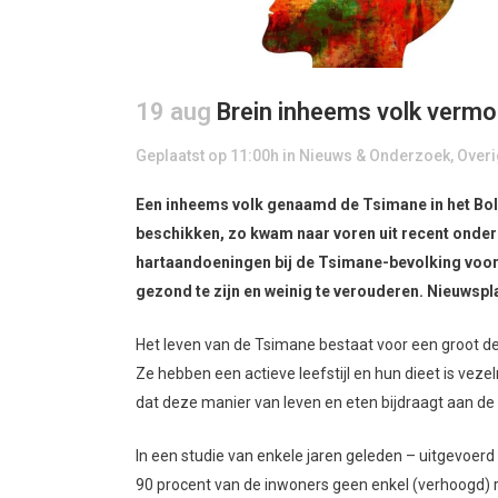
19 aug
Brein inheems volk vermoe
Geplaatst op 11:00h
in
Nieuws & Onderzoek
,
Overi
Een inheems volk genaamd de Tsimane in het Bol
beschikken, zo kwam naar voren uit recent onderz
hartaandoeningen bij de Tsimane-bevolking voor
gezond te zijn en weinig te verouderen. Nieuwspl
Het leven van de Tsimane bestaat voor een groot de
Ze hebben een actieve leefstijl en hun dieet is veze
dat deze manier van leven en eten bijdraagt aan de 
In een studie van enkele jaren geleden – uitgevoe
90 procent van de inwoners geen enkel (verhoogd) r