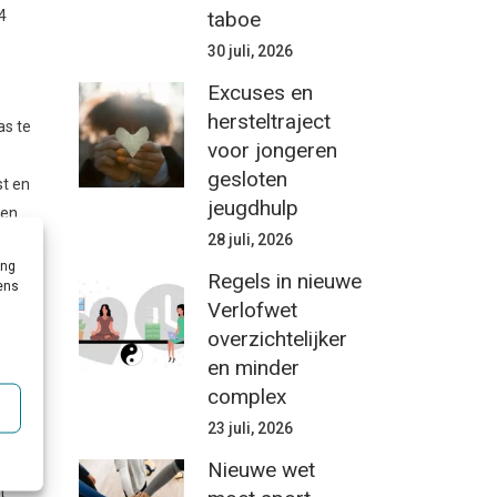
taboe
4
o
30 juli, 2026
Excuses en
hersteltraject
as te
voor jongeren
gesloten
st en
jeugdhulp
 en
28 juli, 2026
ing
Regels in nieuwe
vens
kers
Verlofwet
tudie
overzichtelijker
nze
en minder
complex
23 juli, 2026
: “De
Nieuwe wet
t