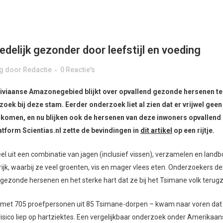
delijk gezonder door leefstijl en voeding
g
door
Redactie
0 Reactie's
iviaanse Amazonegebied blijkt over opvallend gezonde hersenen te
oek bij deze stam. Eerder onderzoek liet al zien dat er vrijwel geen
komen, en nu blijken ook de hersenen van deze inwoners opvallend
atform Scientias.nl zette de bevindingen in
dit artikel
op een rijtje.
el uit een combinatie van jagen (inclusief vissen), verzamelen en land
lrijk, waarbij ze veel groenten, vis en mager vlees eten. Onderzoekers d
gezonde hersenen en het sterke hart dat ze bij het Tsimane volk terugz
rd met 705 proefpersonen uit 85 Tsimane-dorpen – kwam naar voren dat 
isico liep op hartziektes. Een vergelijkbaar onderzoek onder Amerikaa