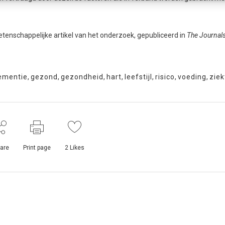
wetenschappelijke artikel van het onderzoek, gepubliceerd in
The Journals
ementie
,
gezond
,
gezondheid
,
hart
,
leefstijl
,
risico
,
voeding
,
ziek
are
Print page
2
Likes