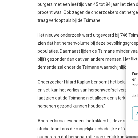
burgers met een leeftijd van 45 tot 84 jaar liet zie
procent was. Ook zagen de onderzoekers dat nergen
traag verloopt als bij de Tsimane.
Het nieuwe onderzoek werd uitgevoerd bij 746 Tsim
zien dat het hersenvolume bij deze bevolkingsgroe
populaties. Daarnaast lijden de Tsimane minder vaa
blijft gezonder dan dat van andere mensen. Het lijkt
dementie zal onder de Tsimane waarschijnlijk ook 
Fun
en 
Onderzoeker Hillard Kaplan benoemt het belang van e
zoa
en vet, kan het verlies van hersenweefsel versnelle
Je 
laat zien dat de Tsimane niet alleen een sterk hart
hersenen gezond kunnen houden.”
Andreei Irimia, eveneens betrokken bij deze studie,
studie toont ons de mogelijke schadelijke effecten
suggereren dat hersenatrofie aanzienlijk kan word