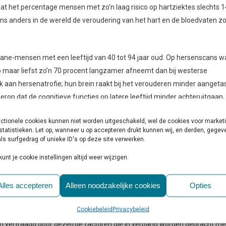
n dat het percentage mensen met zo’n laag risico op hartziektes slechts 1
s anders in de wereld de veroudering van het hart en de bloedvaten z
ane-mensen met een leeftijd van 40 tot 94 jaar oud. Op hersenscans w
p maar liefst zo’n 70 procent langzamer afneemt dan bij westerse
k aan hersenatrofie; hun brein raakt bij het verouderen minder aangeta
 erop dat de cognitieve functies op latere leeftijd minder achteruitgaan,
minder vaak voorkomen.
ctionele cookies kunnen niet worden uitgeschakeld, wel de cookies voor market
statistieken. Let op, wanneer u op accepteren drukt kunnen wij, en derden, gege
en gezonde leefwijze: “Onze levensstijl en een dieet dat rijk is aan sui
ls surfgedrag of unieke ID's op deze site verwerken.
n. Het maakt ons kwetsbaarder voor ziektes zoals Alzheimer. […] Deze s
kunt je cookie instellingen altijd weer wijzigen.
 hebben, maar ook een sterker brein. Het laat zien op welke manier we o
Alles accepteren
Alleen noodzakelijke cookies
Opties
 ziet een duidelijk verband tussen de bevindingen uit beide onderzoeken
Cookiebeleid
Privacybeleid
 van moderne levensstijlen op onze gezondheid. Deze bevindingen
en vertraagd door dezelfde factoren die in verband worden gebracht me