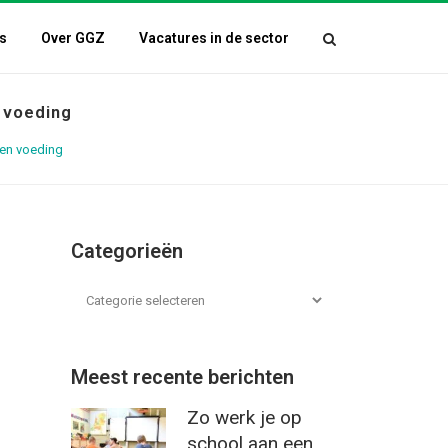
s
Over GGZ
Vacatures in de sector
n voeding
 en voeding
Categorieën
Meest recente berichten
Zo werk je op
school aan een