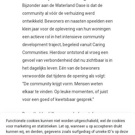
Bijzonder aan de Waterland Oase is dat de
community al vóór de verhuizing werd
ontwikkeld. Bewoners en naasten speelden een
klein jaar voor de oplevering van hun woningen
een actieve rol in het intensieve community
development traject, begeleid vanuit Caring
Communities. Hierdoor ontstond al vroeg een
gevoel van verbondenheid dat nu zichtbaar is in
het dagelijks leven. Eén van de bewoners
verwoordde dat tijdens de opening als volgt:
“De community krijgt vorm. Mensen weten
elkaar te vinden. Op leuke momenten, of juist
voor een goed of kwetsbaar gesprek.”
De onthulde olijfboom symboliseert die
Functionele cookies kunnen niet worden uitgeschakeld, wel de cookies
gezamenlijke toekomst. Net als de boom groeit
voor marketing en statistieken. Let op, wanneer u op accepteren drukt
ook de gemeenschap verder. Voor de bewoners
kunnen wij, en derden, gegevens zoals surfgedrag of unieke ID's op deze