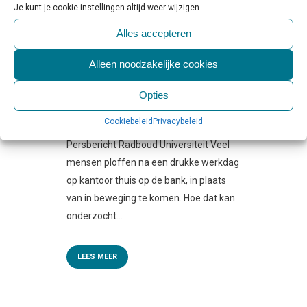
Je kunt je cookie instellingen altijd weer wijzigen.
10 NOV
BEWEGEN NA EEN
WERKDAG? VOORAL ALS HET
Alles accepteren
PLEZIER GEEFT EN WEINIG
Alleen noodzakelijke cookies
INSPANNING KOST
Geplaatst op 10:00h
in
Nieuws &
Opties
Onderzoek
,
Persbericht
0 Reactie's
0
Likes
Share
Cookiebeleid
Privacybeleid
Persbericht Radboud Universiteit Veel
mensen ploffen na een drukke werkdag
op kantoor thuis op de bank, in plaats
van in beweging te komen. Hoe dat kan
onderzocht...
LEES MEER