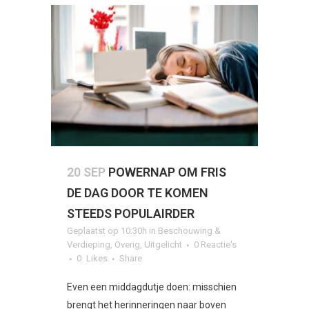
20 SEP
POWERNAP OM FRIS
DE DAG DOOR TE KOMEN
STEEDS POPULAIRDER
Geplaatst op 10:30h
in
Beschouwing &
Verdieping
,
Overig
,
Uitgelicht
0 Reactie's
0
Likes
Share
Even een middagdutje doen: misschien
brengt het herinneringen naar boven