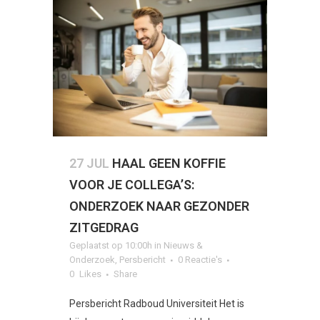
27 JUL
HAAL GEEN KOFFIE
VOOR JE COLLEGA’S:
ONDERZOEK NAAR GEZONDER
ZITGEDRAG
Geplaatst op 10:00h
in
Nieuws &
Onderzoek
,
Persbericht
0 Reactie's
0
Likes
Share
Persbericht Radboud Universiteit Het is