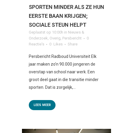
SPORTEN MINDER ALS ZE HUN
EERSTE BAAN KRIJGEN;
SOCIALE STEUN HELPT
Geplaatst op 10:00h
in
Nieuws &
Onderzoek
,
Overig
,
Persbericht
0
Reactie's
0
Likes
Share
Persbericht Radboud Universiteit Elk
jaar maken zo’n 90.000 jongeren de
overstap van school naar werk. Een
groot deel gaat in die transitie minder
sporten. Dat is zorgelijk,...
LEES MEER