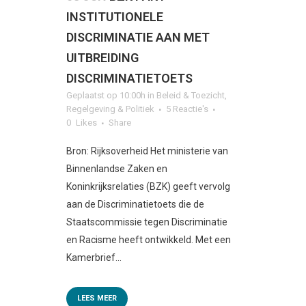
INSTITUTIONELE
DISCRIMINATIE AAN MET
UITBREIDING
DISCRIMINATIETOETS
Geplaatst op 10:00h
in
Beleid & Toezicht
,
Regelgeving & Politiek
5 Reactie's
0
Likes
Share
Bron: Rijksoverheid Het ministerie van
Binnenlandse Zaken en
Koninkrijksrelaties (BZK) geeft vervolg
aan de Discriminatietoets die de
Staatscommissie tegen Discriminatie
en Racisme heeft ontwikkeld. Met een
Kamerbrief...
LEES MEER