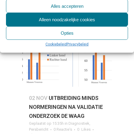
LEES MEER
Alles accepteren
Alleen noodzakelijke cookies
Opties
Cookiebeleid
Privacybeleid
02 NOV
UITBREIDING MINDS
NORMERINGEN NA VALIDATIE
ONDERZOEK DE WAAG
Geplaatst op 15:35h
in
Diagnostiek
,
Persbericht
0 Reactie's
0
Likes