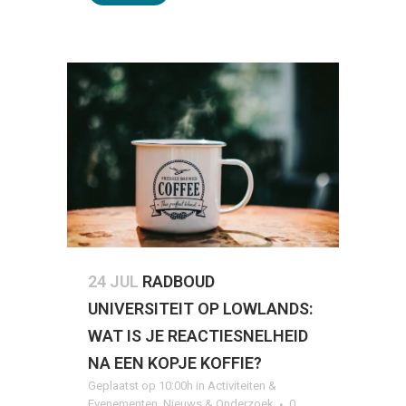
24 JUL
RADBOUD
UNIVERSITEIT OP LOWLANDS:
WAT IS JE REACTIESNELHEID
NA EEN KOPJE KOFFIE?
Geplaatst op 10:00h
in
Activiteiten &
Evenementen
,
Nieuws & Onderzoek
0