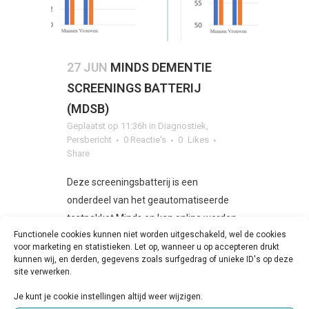
27 JUN
MINDS DEMENTIE
SCREENINGS BATTERIJ
(MDSB)
Geplaatst op 11:36h
in
Diagnostiek
,
Persbericht
0 Reactie's
0
Likes
Share
Deze screeningsbatterij is een
onderdeel van het geautomatiseerde
testpakket Minds en kan online worden
Functionele cookies kunnen niet worden uitgeschakeld, wel de cookies
afgenomen (Minds Online). Met deze
voor marketing en statistieken. Let op, wanneer u op accepteren drukt
batterij kan bij een persoon het aantal
kunnen wij, en derden, gegevens zoals surfgedrag of unieke ID's op deze
cognitieve beperkingen...
site verwerken.
Je kunt je cookie instellingen altijd weer wijzigen.