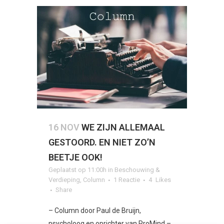
16 NOV
WE ZIJN ALLEMAAL
GESTOORD. EN NIET ZO’N
BEETJE OOK!
Geplaatst op 11:00h
in
Beschouwing &
Verdieping
,
Column
1 Reactie
4
Likes
Share
– Column door Paul de Bruijn,
psycholoog en oprichter van ProMind –