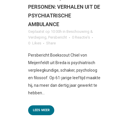
PERSONEN: VERHALEN UIT DE
PSYCHIATRISCHE
AMBULANCE
Geplaatst op 10:00h
in
Beschouwing &
Verdieping
,
Persbericht
0 Reactie's
0
Likes
Share
Persbericht Boekscout Chiel von
Meijenfeldt uit Breda is psychiatrisch
verpleegkundige, schaker, psycholoog
en filosoof. Op 61-jarige leeftijd maakte
hij, na meer dan dertig jaar gewerkt te
hebben...
LEES MEER