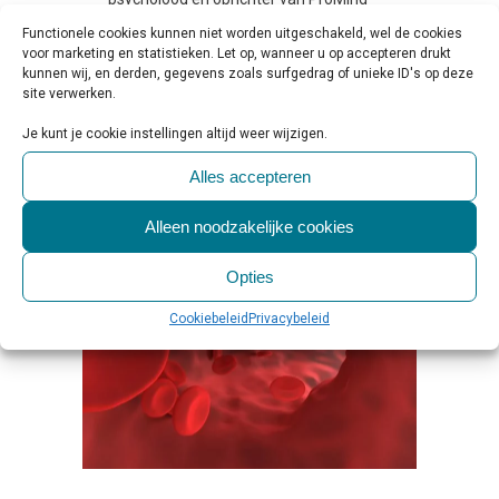
Nog even een keertje over de DSM-5.
Functionele cookies kunnen niet worden uitgeschakeld, wel de cookies
voor marketing en statistieken. Let op, wanneer u op accepteren drukt
Zoals ik al eerder heb geconstateerd,
kunnen wij, en derden, gegevens zoals surfgedrag of unieke ID's op deze
kan iemand...
site verwerken.
Je kunt je cookie instellingen altijd weer wijzigen.
LEES MEER
Alles accepteren
Alleen noodzakelijke cookies
Opties
Cookiebeleid
Privacybeleid