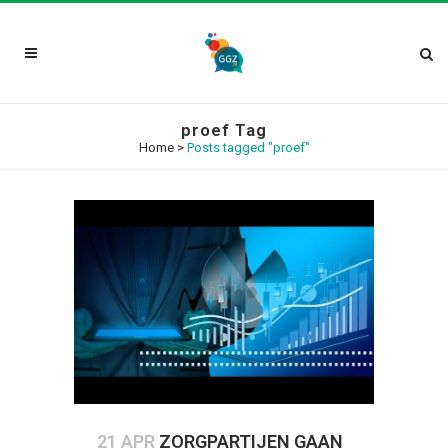
proef Tag
Home
>
Posts tagged "proef"
21 APR
ZORGPARTIJEN GAAN