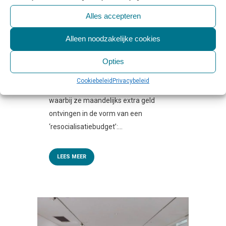
FORENSISCHE PATIËNTEN
Alles accepteren
Geplaatst op 10:00h
in
Beleid & Toezicht
,
Nieuws & Onderzoek
,
Regelgeving &
Alleen noodzakelijke cookies
Politiek
0 Reactie's
0
Likes
Share
Opties
In Den Helder hebben enkele
forensische patiënten drie jaar lang
Cookiebeleid
Privacybeleid
meegedaan aan een experiment
waarbij ze maandelijks extra geld
ontvingen in de vorm van een
‘resocialisatiebudget’:...
LEES MEER