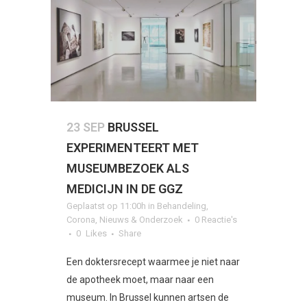
23 SEP
BRUSSEL
EXPERIMENTEERT MET
MUSEUMBEZOEK ALS
MEDICIJN IN DE GGZ
Geplaatst op 11:00h
in
Behandeling
,
Corona
,
Nieuws & Onderzoek
0 Reactie's
0
Likes
Share
Een doktersrecept waarmee je niet naar
de apotheek moet, maar naar een
museum. In Brussel kunnen artsen de