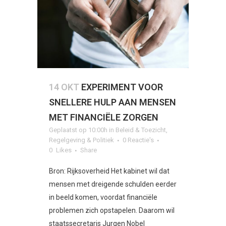
14 OKT
EXPERIMENT VOOR
SNELLERE HULP AAN MENSEN
MET FINANCIËLE ZORGEN
Geplaatst op 10:00h
in
Beleid & Toezicht
,
Regelgeving & Politiek
0 Reactie's
0
Likes
Share
Bron: Rijksoverheid Het kabinet wil dat
mensen met dreigende schulden eerder
in beeld komen, voordat financiële
problemen zich opstapelen. Daarom wil
staatssecretaris Jurgen Nobel