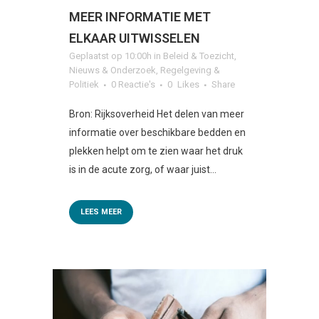
MEER INFORMATIE MET
ELKAAR UITWISSELEN
Geplaatst op 10:00h
in
Beleid & Toezicht
,
Nieuws & Onderzoek
,
Regelgeving &
Politiek
0 Reactie's
0
Likes
Share
Bron: Rijksoverheid Het delen van meer
informatie over beschikbare bedden en
plekken helpt om te zien waar het druk
is in de acute zorg, of waar juist...
LEES MEER