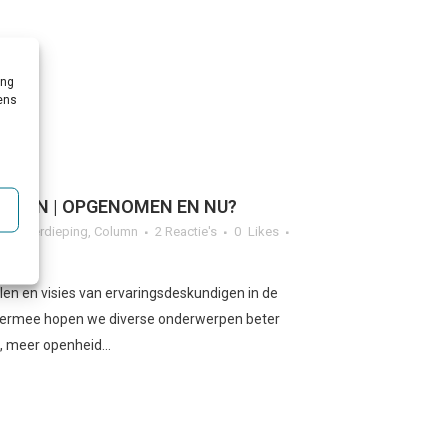
ing
vens
ALEN | OPGENOMEN EN NU?
g & Verdieping
,
Column
2 Reactie's
0
Likes
en en visies van ervaringsdeskundigen in de
Hiermee hopen we diverse onderwerpen beter
 meer openheid...