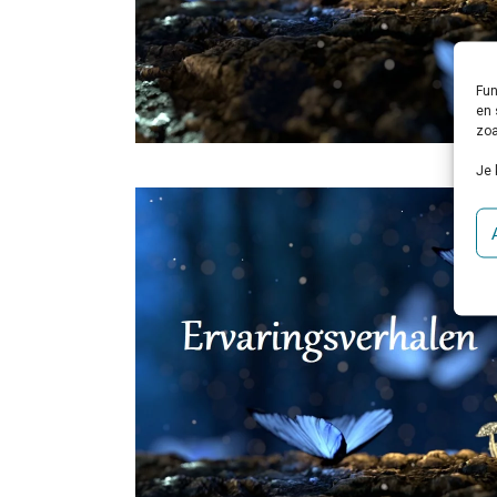
Fun
en 
zoa
Je 