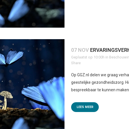
07 NOV
ERVARINGSVERH
Geplaatst op 10:00h
in
Beschouwin
Share
Op GGZ.nl delen we graag verhal
geestelijke gezondheidszorg. 
bespreekbaar te kunnen maken,
LEES MEER