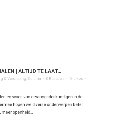
LEN | ALTIJD TE LAAT…
g & Verdieping
,
Column
0 Reactie's
0
Likes
en en visies van ervaringsdeskundigen in de
Hiermee hopen we diverse onderwerpen beter
 meer openheid...