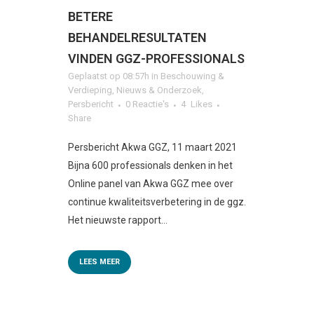
BETERE
BEHANDELRESULTATEN
VINDEN GGZ-PROFESSIONALS
Geplaatst op 08:57h
in
Beschouwing &
Verdieping
,
Nieuws & Onderzoek
,
Persbericht
0 Reactie's
4
Likes
Share
Persbericht Akwa GGZ, 11 maart 2021
Bijna 600 professionals denken in het
Online panel van Akwa GGZ mee over
continue kwaliteitsverbetering in de ggz.
Het nieuwste rapport...
LEES MEER