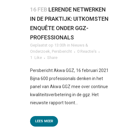
16 FEB
LERENDE NETWERKEN
IN DE PRAKTIJK: UITKOMSTEN
ENQUÊTE ONDER GGZ-
PROFESSIONALS
Geplaatst op 13:00h
in
Nieuws &
Onderzoek
,
Persbericht
0 Reactie's
1
Like
Share
Persbericht Akwa GGZ, 16 februari 2021
Bijna 600 professionals denken in het
panel van Akwa GGZ mee over continue
kwaliteitsverbetering in de ggz. Het
nieuwste rapport toont...
LEES MEER