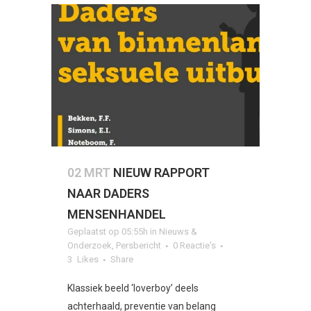
02 MRT
NIEUW RAPPORT
NAAR DADERS
MENSENHANDEL
Geplaatst op 05:55h
in
Nieuws &
Onderzoek
,
Persbericht
0 Reactie's
3
Likes
Share
Klassiek beeld ‘loverboy’ deels
achterhaald, preventie van belang