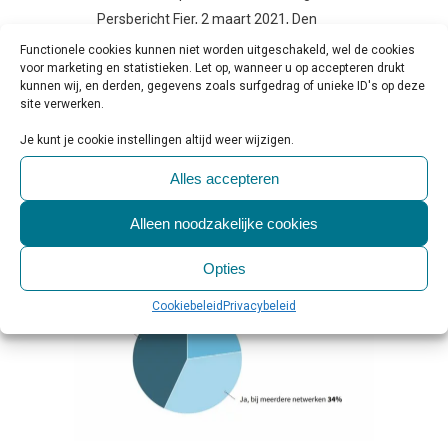
Persbericht Fier, 2 maart 2021, Den
Haag Het klassieke beeld van een
Functionele cookies kunnen niet worden uitgeschakeld, wel de cookies
voor marketing en statistieken. Let op, wanneer u op accepteren drukt
‘loverboy’ die inspeelt op - en misbruik
kunnen wij, en derden, gegevens zoals surfgedrag of unieke ID's op deze
maakt...
site verwerken.
Je kunt je cookie instellingen altijd weer wijzigen.
LEES MEER
Alles accepteren
Alleen noodzakelijke cookies
Opties
Cookiebeleid
Privacybeleid