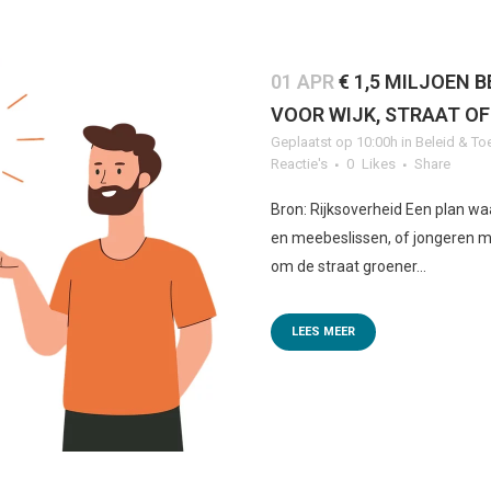
01 APR
€ 1,5 MILJOEN 
VOOR WIJK, STRAAT O
Geplaatst op 10:00h
in
Beleid & To
Reactie's
0
Likes
Share
Bron: Rijksoverheid Een plan 
en meebeslissen, of jongeren m
om de straat groener...
LEES MEER