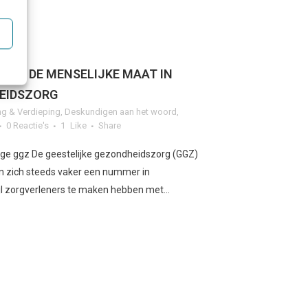
GGZ: DE MENSELIJKE MAAT IN
EIDSZORG
g & Verdieping
,
Deskundigen aan het woord
,
0 Reactie's
1
Like
Share
lige ggz De geestelijke gezondheidszorg (GGZ)
en zich steeds vaker een nummer in
ijl zorgverleners te maken hebben met...