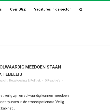
s
Over GGZ
Vacatures in de sector
 VOLWAARDIG MEEDOEN STAAN
TIEBELEID
ezicht
,
Regelgeving & Politiek
0 Reactie's
oet veilig zijn en volwaardig kunnen meedoen
 speerpunten in de emancipatienota ‘Veilig
kabinet...