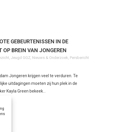
OTE GEBEURTENISSEN IN DE
T OP BREIN VAN JONGEREN
ezicht
,
Jeugd GGZ
,
Nieuws & Onderzoek
,
Persbericht
dam Jongeren krijgen veel te verduren. Te
jke uitdagingen moeten zij hun plek in de
er Kayla Green bekeek...
ing
vens