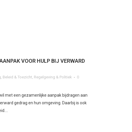
AANPAK VOOR HULP BIJ VERWARD
g
,
Beleid & Toezicht
,
Regelgeving & Politiek
0
 wil met een gezamenlijke aanpak bijdragen aan
rward gedrag en hun omgeving. Daarbij is ook
d....