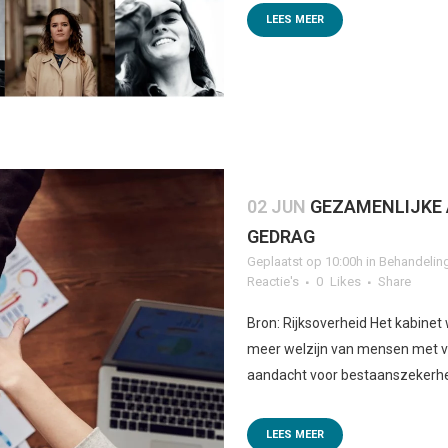
LEES MEER
02 JUN
GEZAMENLIJKE 
GEDRAG
Geplaatst op 10:00h
in
Behandelin
Reactie's
0
Likes
Share
Bron: Rijksoverheid Het kabinet
meer welzijn van mensen met ve
aandacht voor bestaanszekerhei
LEES MEER