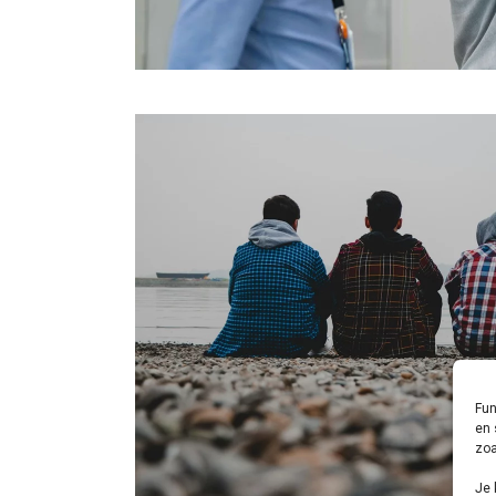
Fun
en 
zoa
Je 