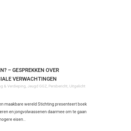
DAN? – GESPREKKEN OVER
CIALE VERWACHTINGEN
g & Verdieping
,
Jeugd GGZ
,
Persbericht
,
Uitgelicht
en maakbare wereld Stichting presenteert boek
ongeren en jongvolwassenen daarmee om te gaan
hogere eisen...