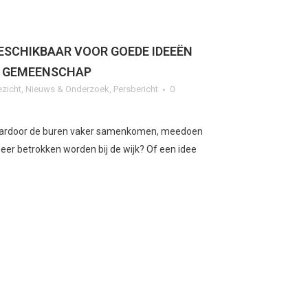
BESCHIKBAAR VOOR GOEDE IDEEËN
F GEMEENSCHAP
ezicht
,
Nieuws & Onderzoek
,
Persbericht
0
waardoor de buren vaker samenkomen, meedoen
eer betrokken worden bij de wijk? Of een idee