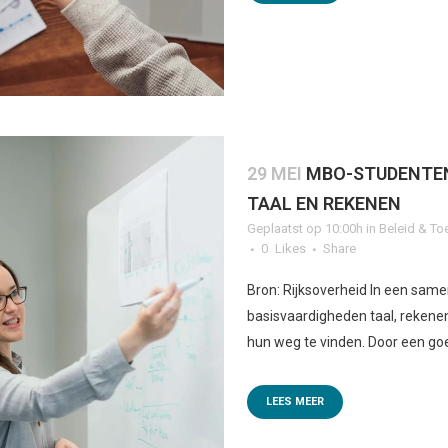
29 MEI
MBO-STUDENTEN
TAAL EN REKENEN
Geplaatst op 10:00h
in
Beleid & To
0
Likes
Share
Bron: Rijksoverheid In een samen
basisvaardigheden taal, rekene
hun weg te vinden. Door een goe
LEES MEER