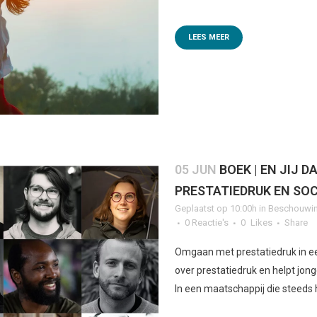
LEES MEER
05 JUN
BOEK | EN JIJ 
PRESTATIEDRUK EN SO
Geplaatst op 10:00h
in
Beschouwin
0 Reactie's
0
Likes
Share
Omgaan met prestatiedruk in e
over prestatiedruk en helpt j
In een maatschappij die steeds 