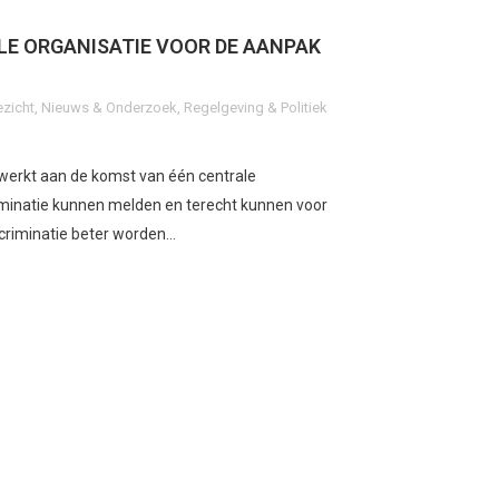
LE ORGANISATIE VOOR DE AANPAK
ezicht
,
Nieuws & Onderzoek
,
Regelgeving & Politiek
 werkt aan de komst van één centrale
minatie kunnen melden en terecht kunnen voor
criminatie beter worden...