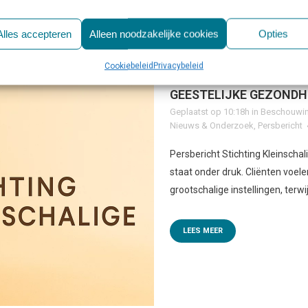
Alles accepteren
Alleen noodzakelijke cookies
Opties
Cookiebeleid
Privacybeleid
04 DEC
KLEINSCHALIGE 
GEESTELIJKE GEZONDH
Geplaatst op 10:18h
in
Beschouwin
Nieuws & Onderzoek
,
Persbericht
Persbericht Stichting Kleinscha
staat onder druk. Cliënten voel
grootschalige instellingen, terw
LEES MEER