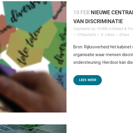
10 FEB
NIEUWE CENTRA
VAN DISCRIMINATIE
Geplaatst op 10:00h
in
Beleid & To
0 Reactie's
0
Likes
Share
Bron: Rijksoverheid Het kabinet
organisatie waar mensen discri
ondersteuning. Hierdoor kan dis
LEES MEER