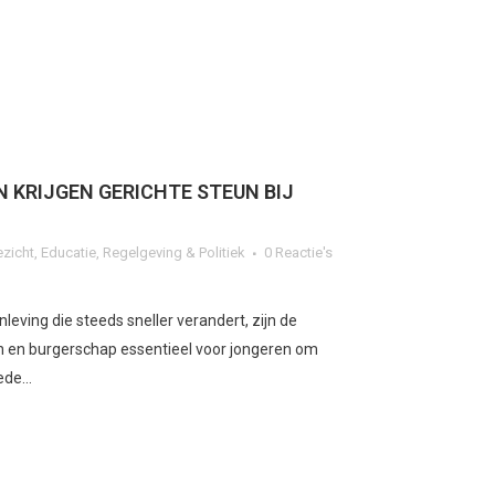
 KRIJGEN GERICHTE STEUN BIJ
ezicht
,
Educatie
,
Regelgeving & Politiek
0 Reactie's
leving die steeds sneller verandert, zijn de
n en burgerschap essentieel voor jongeren om
de...