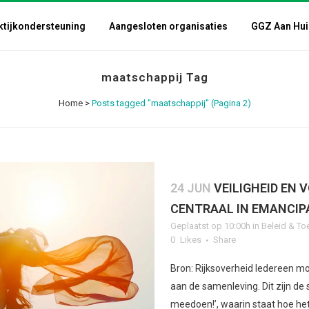
ktijkondersteuning
Aangesloten organisaties
GGZ Aan Hui
maatschappij Tag
Home
>
Posts tagged "maatschappij"
(Pagina 2)
24 JUN
VEILIGHEID EN
CENTRAAL IN EMANCIPA
Geplaatst op 10:00h
in
Beleid & To
0
Likes
Share
Bron: Rijksoverheid Iedereen m
aan de samenleving. Dit zijn de
meedoen!’, waarin staat hoe het 