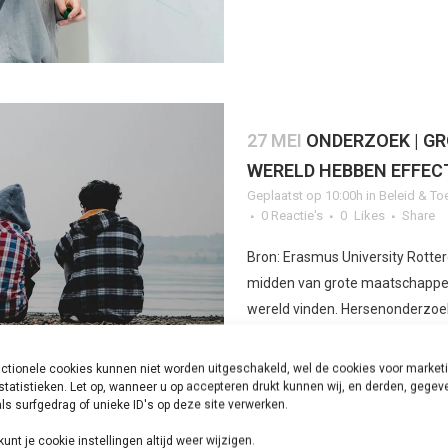
27 MEI
ONDERZOEK | GR
WERELD HEBBEN EFFEC
Geplaatst op 10:00h
in
Beleid & To
0 Reactie's
0
Likes
Share
Bron: Erasmus University Rotter
midden van grote maatschappeli
wereld vinden. Hersenonderzoek
ctionele cookies kunnen niet worden uitgeschakeld, wel de cookies voor market
LEES MEER
statistieken. Let op, wanneer u op accepteren drukt kunnen wij, en derden, gege
ls surfgedrag of unieke ID's op deze site verwerken.
kunt je cookie instellingen altijd weer wijzigen.