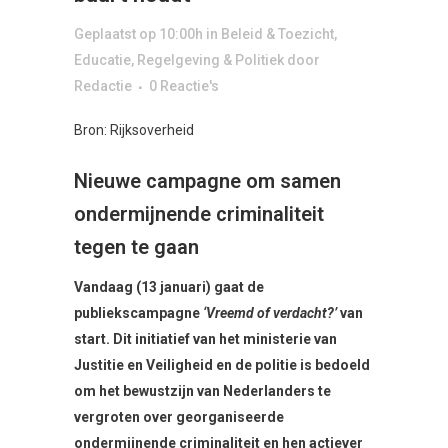
Geplaatst op 10:00h
in
Beleid & Toezicht
,
Educatie
,
Regelgeving & Politiek
door
Redactie
0 Reactie's
Bron: Rijksoverheid
Nieuwe campagne om samen
ondermijnende criminaliteit
tegen te gaan
Vandaag (13 januari) gaat de
publiekscampagne
‘Vreemd of verdacht?’
van
start. Dit initiatief van het ministerie van
Justitie en Veiligheid en de politie is bedoeld
om het bewustzijn van Nederlanders te
vergroten over georganiseerde
ondermijnende criminaliteit en hen actiever