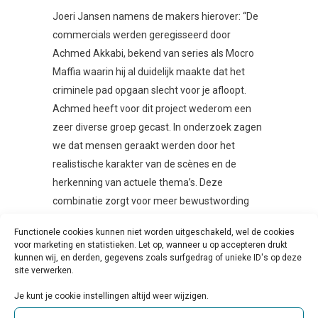
Joeri Jansen namens de makers hierover: “De
commercials werden geregisseerd door
Achmed Akkabi, bekend van series als Mocro
Maffia waarin hij al duidelijk maakte dat het
criminele pad opgaan slecht voor je afloopt.
Achmed heeft voor dit project wederom een
zeer diverse groep gecast. In onderzoek zagen
we dat mensen geraakt werden door het
realistische karakter van de scènes en de
herkenning van actuele thema’s. Deze
combinatie zorgt voor meer bewustwording
van de impact van ondermijnende criminaliteit.”
Functionele cookies kunnen niet worden uitgeschakeld, wel de cookies
voor marketing en statistieken. Let op, wanneer u op accepteren drukt
Op de campagnesite
Houdmisdaaduitjebuurt.nl
kunnen wij, en derden, gegevens zoals surfgedrag of unieke ID's op deze
site verwerken.
kunnen mensen meer lezen over hoe je
verdachte situaties kunt herkennen en wat je
Je kunt je cookie instellingen altijd weer wijzigen.
kunt doen om misdaad uit je buurt te houden.