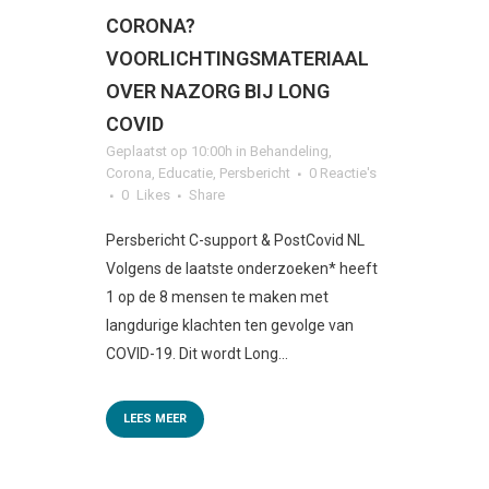
CORONA?
VOORLICHTINGSMATERIAAL
OVER NAZORG BIJ LONG
COVID
Geplaatst op 10:00h
in
Behandeling
,
Corona
,
Educatie
,
Persbericht
0 Reactie's
0
Likes
Share
Persbericht C-support & PostCovid NL
Volgens de laatste onderzoeken* heeft
1 op de 8 mensen te maken met
langdurige klachten ten gevolge van
COVID-19. Dit wordt Long...
LEES MEER