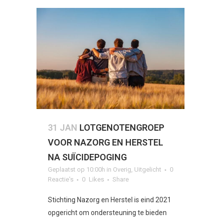
31 JAN
LOTGENOTENGROEP
VOOR NAZORG EN HERSTEL
NA SUÏCIDEPOGING
Geplaatst op 10:00h
in
Overig
,
Uitgelicht
0
Reactie's
0
Likes
Share
Stichting Nazorg en Herstel is eind 2021
opgericht om ondersteuning te bieden