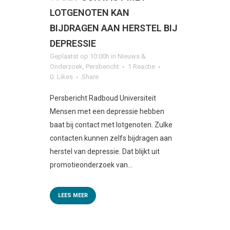
LOTGENOTEN KAN
BIJDRAGEN AAN HERSTEL BIJ
DEPRESSIE
Geplaatst op 10:00h
in
Nieuws &
Onderzoek
,
Persbericht
1 Reactie
0
Likes
Share
Persbericht Radboud Universiteit
Mensen met een depressie hebben
baat bij contact met lotgenoten. Zulke
contacten kunnen zelfs bijdragen aan
herstel van depressie. Dat blijkt uit
promotieonderzoek van...
LEES MEER