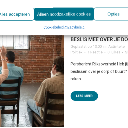
Alles accepteren
Alleen noodzakelijke cookies
Opties
Cookiebeleid
Privacybeleid
04 NOV
FINANCIËLE STE
BESLIS MEE OVER JE D
Geplaatst op 10:00h
in
Activiteite
Politiek
1 Reactie
0
Likes
S
Persbericht Rijksoverheid Heb j
beslissen over je dorp of buur
raken...
LEES MEER