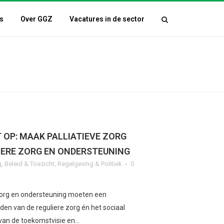
s
Over GGZ
Vacatures in de sector
 OP: MAAK PALLIATIEVE ZORG
IERE ZORG EN ONDERSTEUNING
g
,
Beleid & Toezicht
,
Regelgeving & Politiek
0
 zorg en ondersteuning moeten een
en van de reguliere zorg én het sociaal
van de toekomstvisie en...