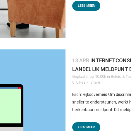
LEES MEER
13 APR
INTERNETCONSU
LANDELIJK MELDPUNT 
Geplaatst op 10:00h
in
Beleid & To
0
Likes
Share
Bron: Rijksoverheid Om discrimi
sneller te ondersteunen, werkt he
herkenbaar meldpunt. Dit meldp
LEES MEER