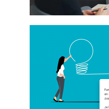
Fun
en 
zoa
Je 