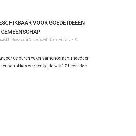
BESCHIKBAAR VOOR GOEDE IDEEËN
F GEMEENSCHAP
ezicht
,
Nieuws & Onderzoek
,
Persbericht
0
waardoor de buren vaker samenkomen, meedoen
eer betrokken worden bij de wijk? Of een idee