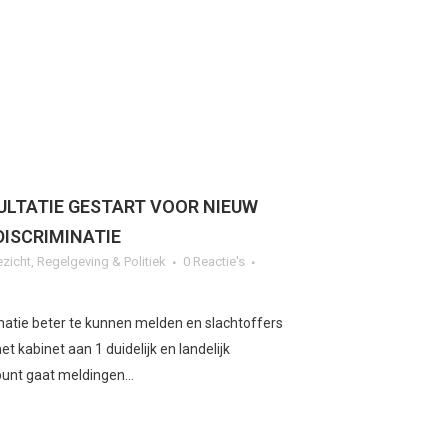
LTATIE GESTART VOOR NIEUW
DISCRIMINATIE
ezicht
,
Regelgeving & Politiek
0 Reactie's
natie beter te kunnen melden en slachtoffers
t kabinet aan 1 duidelijk en landelijk
unt gaat meldingen...