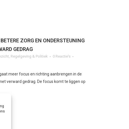
BETERE ZORG EN ONDERSTEUNING
WARD GEDRAG
ezicht
,
Regelgeving & Politiek
0 Reactie's
 gaat meer focus en richting aanbrengen in de
et verward gedrag. De focus komt te liggen op
ing
vens