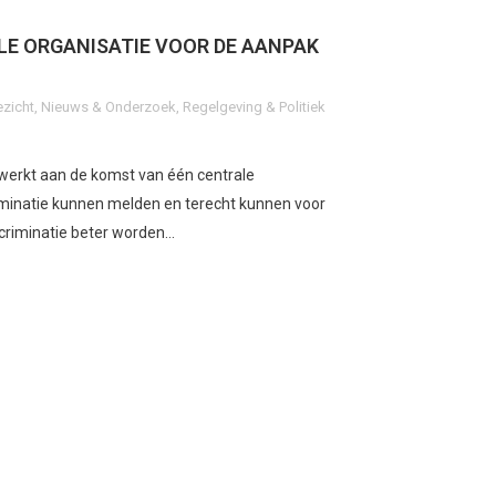
LE ORGANISATIE VOOR DE AANPAK
ezicht
,
Nieuws & Onderzoek
,
Regelgeving & Politiek
 werkt aan de komst van één centrale
minatie kunnen melden en terecht kunnen voor
criminatie beter worden...