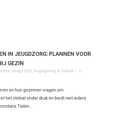
EN IN JEUGDZORG: PLANNEN VOOR
BIJ GEZIN
ezicht
,
Jeugd GGZ
,
Regelgeving & Politiek
0
ngeren en hun gezinnen vragen om
et het stelsel onder druk en biedt niet iedere
retaris Tielen...