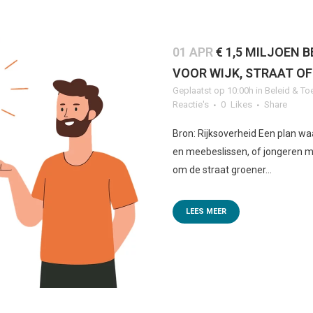
01 APR
€ 1,5 MILJOEN 
VOOR WIJK, STRAAT O
Geplaatst op 10:00h
in
Beleid & To
Reactie's
0
Likes
Share
Bron: Rijksoverheid Een plan 
en meebeslissen, of jongeren m
om de straat groener...
LEES MEER