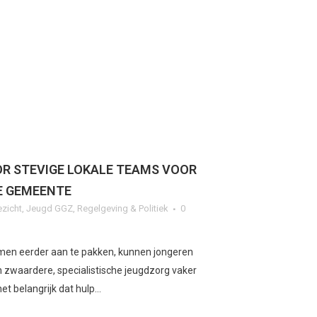
R STEVIGE LOKALE TEAMS VOOR
KE GEMEENTE
ezicht
,
Jeugd GGZ
,
Regelgeving & Politiek
0
emen eerder aan te pakken, kunnen jongeren
 zwaardere, specialistische jeugdzorg vaker
 belangrijk dat hulp...