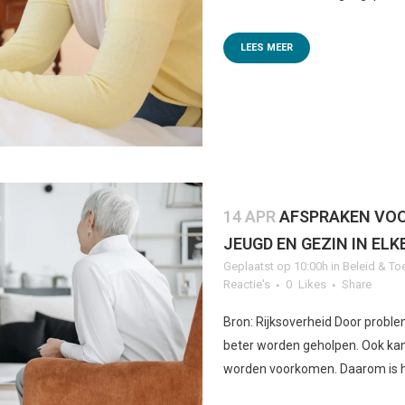
LEES MEER
14 APR
AFSPRAKEN VOO
JEUGD EN GEZIN IN EL
Geplaatst op 10:00h
in
Beleid & To
Reactie's
0
Likes
Share
Bron: Rijksoverheid Door probl
beter worden geholpen. Ook kan
worden voorkomen. Daarom is het