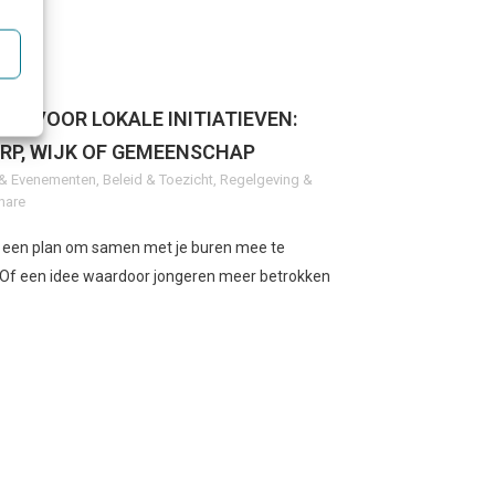
UN VOOR LOKALE INITIATIEVEN:
ORP, WIJK OF GEMEENSCHAP
n & Evenementen
,
Beleid & Toezicht
,
Regelgeving &
hare
ij een plan om samen met je buren mee te
t? Of een idee waardoor jongeren meer betrokken