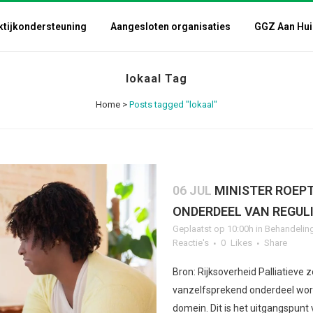
ktijkondersteuning
Aangesloten organisaties
GGZ Aan Hui
lokaal Tag
Home
>
Posts tagged "lokaal"
06 JUL
MINISTER ROEPT
ONDERDEEL VAN REGUL
Geplaatst op 10:00h
in
Behandelin
Reactie's
0
Likes
Share
Bron: Rijksoverheid Palliatieve
vanzelfsprekend onderdeel word
domein. Dit is het uitgangspunt 