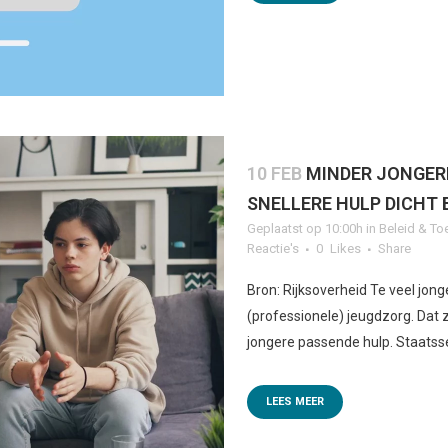
10 FEB
MINDER JONGER
SNELLERE HULP DICHT 
Geplaatst op 10:00h
in
Beleid & To
Reactie's
0
Likes
Share
Bron: Rijksoverheid Te veel jo
(professionele) jeugdzorg. Dat z
jongere passende hulp. Staatssec
LEES MEER