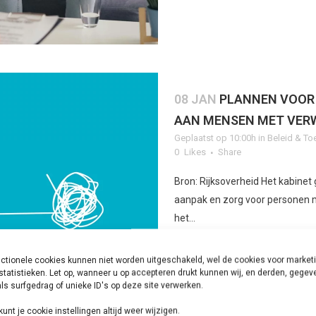
08 JAN
PLANNEN VOOR 
AAN MENSEN MET VER
Geplaatst op 10:00h
in
Beleid & To
0
Likes
Share
Bron: Rijksoverheid Het kabinet
aanpak en zorg voor personen m
het...
ctionele cookies kunnen niet worden uitgeschakeld, wel de cookies voor market
LEES MEER
statistieken. Let op, wanneer u op accepteren drukt kunnen wij, en derden, gege
ls surfgedrag of unieke ID's op deze site verwerken.
kunt je cookie instellingen altijd weer wijzigen.