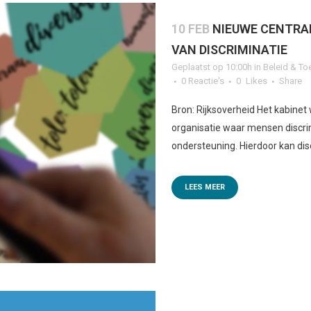
10 FEB
NIEUWE CENTRA
VAN DISCRIMINATIE
Geplaatst op 10:00h
in
Beleid & To
0 Reactie's
0
Likes
Share
Bron: Rijksoverheid Het kabinet
organisatie waar mensen discri
ondersteuning. Hierdoor kan dis
LEES MEER