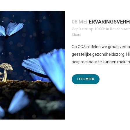
08 MEI
ERVARINGSVERH
Geplaatst op 10:00h
in
Beschouwin
Share
Op GGZ.nl delen we graag verhal
geestelijke gezondheidszorg. 
bespreekbaar te kunnen maken,
LEES MEER