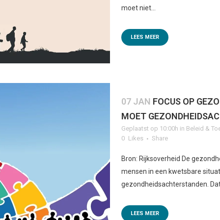
moet niet...
LEES MEER
07 JAN
FOCUS OP GEZO
MOET GEZONDHEIDSAC
Geplaatst op 10:00h
in
Beleid & To
0
Likes
Share
Bron: Rijksoverheid De gezondhe
mensen in een kwetsbare situat
gezondheidsachterstanden. Dat i
LEES MEER