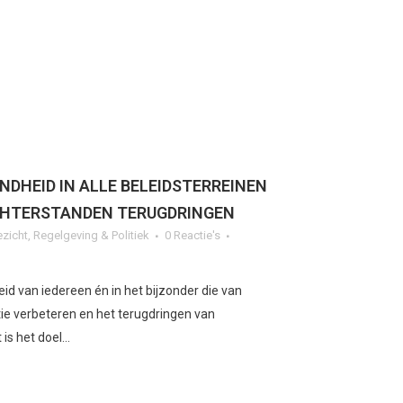
NDHEID IN ALLE BELEIDSTERREINEN
HTERSTANDEN TERUGDRINGEN
ezicht
,
Regelgeving & Politiek
0 Reactie's
id van iedereen én in het bijzonder die van
ie verbeteren en het terugdringen van
s het doel...