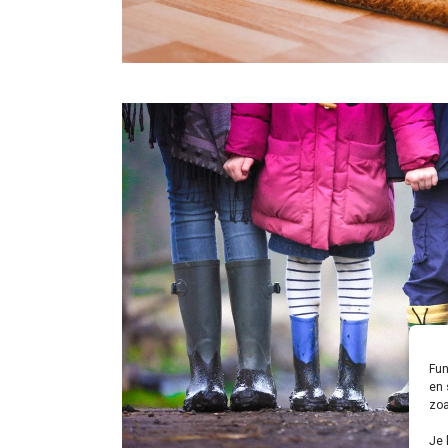
Fun
en 
zoa
Je 