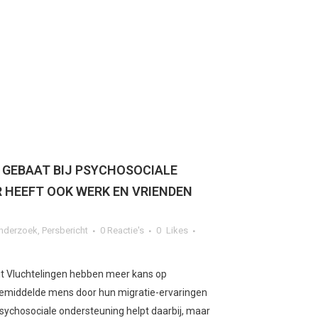
 GEBAAT BIJ PSYCHOSOCIALE
 HEEFT OOK WERK EN VRIENDEN
nderzoek
,
Persbericht
0 Reactie's
0
Likes
it Vluchtelingen hebben meer kans op
emiddelde mens door hun migratie-ervaringen
sychosociale ondersteuning helpt daarbij, maar