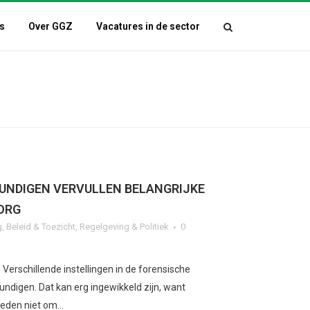
s
Over GGZ
Vacatures in de sector
UNDIGEN VERVULLEN BELANGRIJKE
ORG
g
,
Beleid & Toezicht
,
Regelgeving & Politiek
0
Verschillende instellingen in de forensische
ndigen. Dat kan erg ingewikkeld zijn, want
eden niet om...