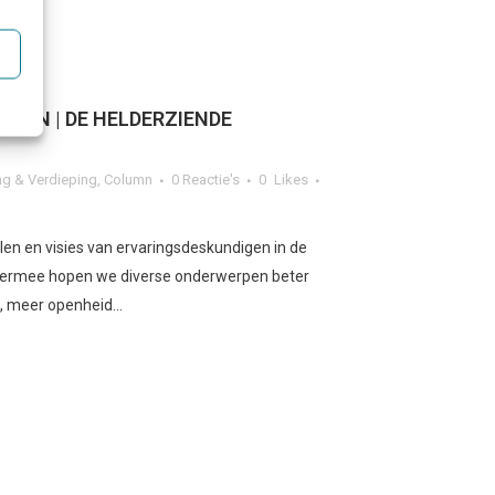
LEN | DE HELDERZIENDE
g & Verdieping
,
Column
0 Reactie's
0
Likes
en en visies van ervaringsdeskundigen in de
Hiermee hopen we diverse onderwerpen beter
 meer openheid...