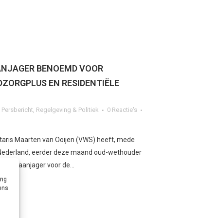
ANJAGER BENOEMD VOOR
ZORGPLUS EN RESIDENTIËLE
,
Persbericht
,
Regelgeving & Politiek
0 Reactie's
etaris Maarten van Ooijen (VWS) heeft, mede
ederland, eerder deze maand oud-wethouder
urlijk aanjager voor de...
ing
vens