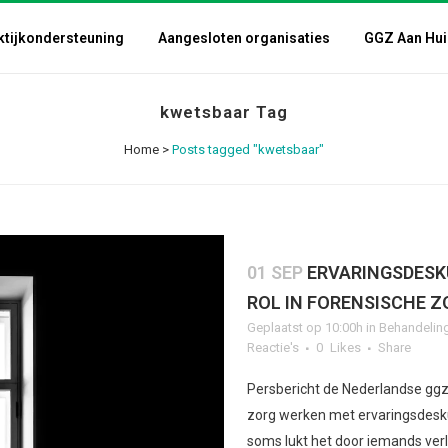
ktijkondersteuning
Aangesloten organisaties
GGZ Aan Hui
kwetsbaar Tag
Home
>
Posts tagged "kwetsbaar"
01 SEP
ERVARINGSDESK
ROL IN FORENSISCHE Z
Geplaatst op 10:00h
in
Behandelin
Reactie's
0
Likes
Share
Persbericht de Nederlandse ggz 
zorg werken met ervaringsdesku
soms lukt het door iemands verl