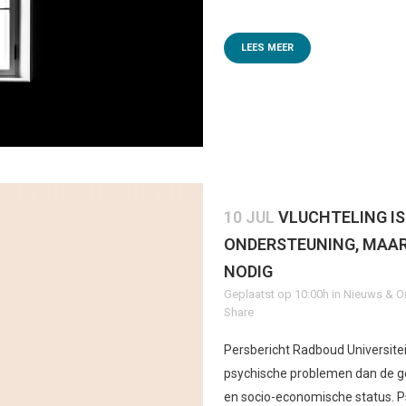
LEES MEER
10 JUL
VLUCHTELING IS
ONDERSTEUNING, MAAR
NODIG
Geplaatst op 10:00h
in
Nieuws & O
Share
Persbericht Radboud Universite
psychische problemen dan de g
en socio-economische status. P