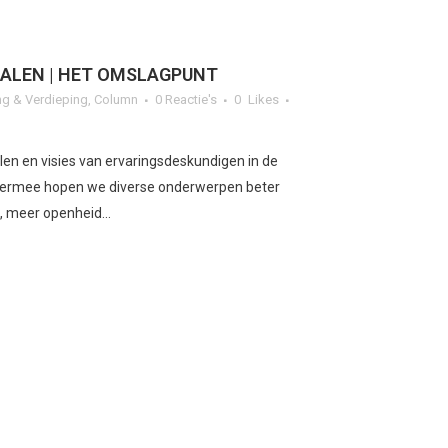
ALEN | HET OMSLAGPUNT
g & Verdieping
,
Column
0 Reactie's
0
Likes
en en visies van ervaringsdeskundigen in de
Hiermee hopen we diverse onderwerpen beter
 meer openheid...