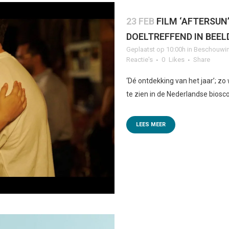
23 FEB
FILM ‘AFTERSUN
DOELTREFFEND IN BEEL
Geplaatst op 10:00h
in
Beschouwin
Reactie's
0
Likes
Share
‘Dé ontdekking van het jaar’; z
te zien in de Nederlandse biosco
LEES MEER