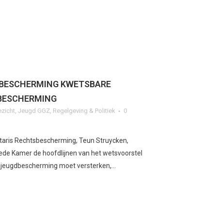
SBESCHERMING KWETSBARE
DBESCHERMING
ezicht
,
Jeugd GGZ
,
Regelgeving & Politiek
0
etaris Rechtsbescherming, Teun Struycken,
eede Kamer de hoofdlijnen van het wetsvoorstel
 jeugdbescherming moet versterken,...