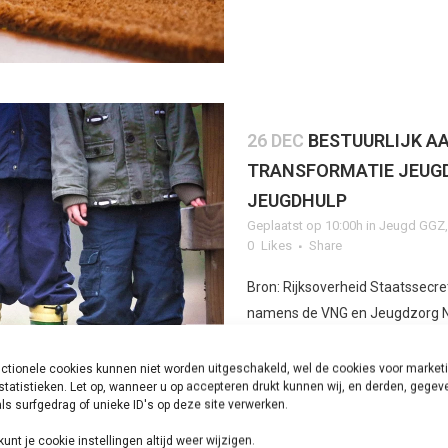
26 DEC
BESTUURLIJK A
TRANSFORMATIE JEUGD
JEUGDHULP
Geplaatst op 10:00h
in
Jeugd GGZ
0
Likes
Share
Bron: Rijksoverheid Staatssecr
namens de VNG en Jeugdzorg N
Leon Meijer aangesteld als bestu
ctionele cookies kunnen niet worden uitgeschakeld, wel de cookies voor market
statistieken. Let op, wanneer u op accepteren drukt kunnen wij, en derden, gege
LEES MEER
ls surfgedrag of unieke ID's op deze site verwerken.
kunt je cookie instellingen altijd weer wijzigen.