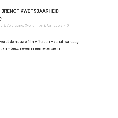
’ BRENGT KWETSBAARHEID
D
g & Verdieping
,
Overig
,
Tips & Aanraders
0
o wordt de nieuwe film Aftersun – vanaf vandaag
pen – beschreven in een recensie in...