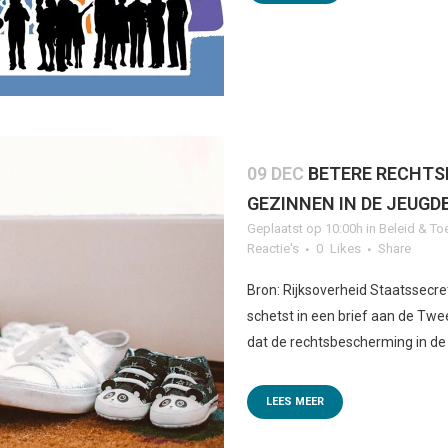
09 DEC
BETERE RECHT
GEZINNEN IN DE JEUG
Geplaatst op 10:00h
in
Beleid & To
Reactie's
0
Likes
Share
Bron: Rijksoverheid Staatssecr
schetst in een brief aan de Tw
dat de rechtsbescherming in de
LEES MEER