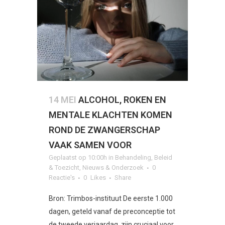
14 MEI
ALCOHOL, ROKEN EN
MENTALE KLACHTEN KOMEN
ROND DE ZWANGERSCHAP
VAAK SAMEN VOOR
Geplaatst op 10:00h
in
Behandeling
,
Beleid
& Toezicht
,
Nieuws & Onderzoek
0
Reactie's
0
Likes
Share
Bron: Trimbos-instituut De eerste 1.000
dagen, geteld vanaf de preconceptie tot
de tweede verjaardag, zijn cruciaal voor