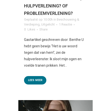
HULPVERLENING? OF
PROBLEEMVERLENING?
Geplaatst op 10:00h
in
Beschouwing &
Verdieping
,
Uitgelicht
1 Reactie
0
Likes
Share
Gastartikel geschreven door: Benthe U
hebt geen bewijs “Het is uw woord
tegen dat van hem”, zei de
hulpverleenster. Ik sloot mijn ogen en
voelde tranen prikken. Het...
LEES MEER