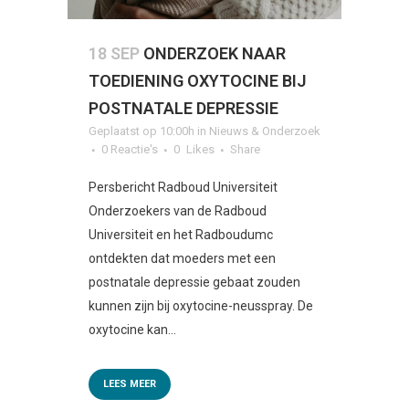
18 SEP
ONDERZOEK NAAR
TOEDIENING OXYTOCINE BIJ
POSTNATALE DEPRESSIE
Geplaatst op 10:00h
in
Nieuws & Onderzoek
0 Reactie's
0
Likes
Share
Persbericht Radboud Universiteit
Onderzoekers van de Radboud
Universiteit en het Radboudumc
ontdekten dat moeders met een
postnatale depressie gebaat zouden
kunnen zijn bij oxytocine-neusspray. De
oxytocine kan...
LEES MEER