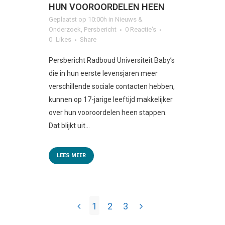
HUN VOOROORDELEN HEEN
Geplaatst op 10:00h
in
Nieuws &
Onderzoek
,
Persbericht
0 Reactie's
0
Likes
Share
Persbericht Radboud Universiteit Baby’s
die in hun eerste levensjaren meer
verschillende sociale contacten hebben,
kunnen op 17-jarige leeftijd makkelijker
over hun vooroordelen heen stappen.
Dat blijkt uit...
LEES MEER
1
2
3