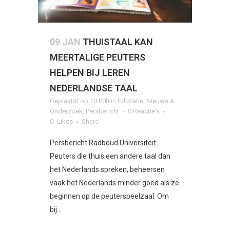
09 JAN
THUISTAAL KAN
MEERTALIGE PEUTERS
HELPEN BIJ LEREN
NEDERLANDSE TAAL
Geplaatst op 10:00h
in
Educatie
,
Nieuws &
Onderzoek
,
Persbericht
0 Reactie's
0
Likes
Share
Persbericht Radboud Universiteit
Peuters die thuis een andere taal dan
het Nederlands spreken, beheersen
vaak het Nederlands minder goed als ze
beginnen op de peuterspeelzaal. Om
bij...