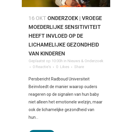
16 OKT
ONDERZOEK | VROEGE
MOEDERLIJKE SENSITIVITEIT
HEEFT INVLOED OP DE
LICHAMELIJKE GEZONDHEID
VAN KINDEREN
Geplaatst op 10:00h
in
Nieuws & Onderzoek
0 Reactie's
0
Likes
Share
Persbericht Radboud Universiteit
Beïnvloedt de manier waarop ouders
reageren op de signalen van hun baby
niet alleen het emotionele welzijn, maar
ook de lichamelijke gezondheid van
hun...