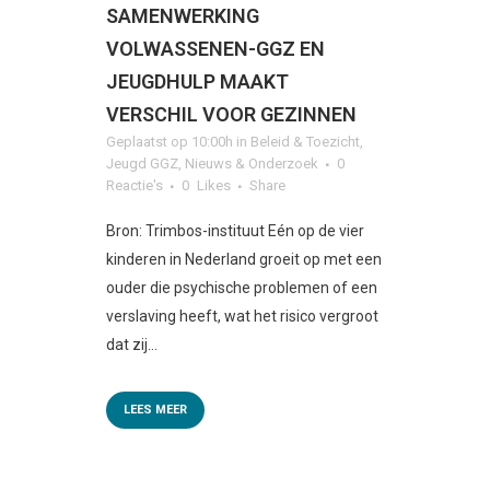
SAMENWERKING
VOLWASSENEN-GGZ EN
JEUGDHULP MAAKT
VERSCHIL VOOR GEZINNEN
Geplaatst op 10:00h
in
Beleid & Toezicht
,
Jeugd GGZ
,
Nieuws & Onderzoek
0
Reactie's
0
Likes
Share
Bron: Trimbos-instituut Eén op de vier
kinderen in Nederland groeit op met een
ouder die psychische problemen of een
verslaving heeft, wat het risico vergroot
dat zij...
LEES MEER