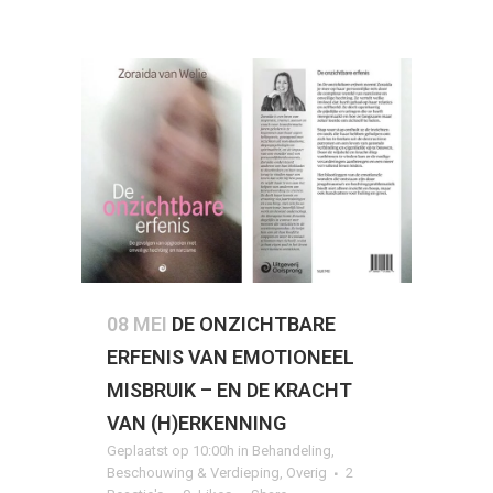
08 MEI
DE ONZICHTBARE
ERFENIS VAN EMOTIONEEL
MISBRUIK – EN DE KRACHT
VAN (H)ERKENNING
Geplaatst op 10:00h
in
Behandeling
,
Beschouwing & Verdieping
,
Overig
2