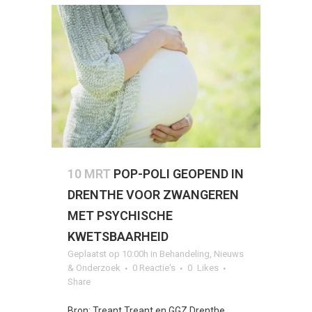
10 MRT
POP-POLI GEOPEND IN
DRENTHE VOOR ZWANGEREN
MET PSYCHISCHE
KWETSBAARHEID
Geplaatst op 10:00h
in
Behandeling
,
Nieuws
& Onderzoek
0 Reactie's
0
Likes
Share
Bron: Treant Treant en GGZ Drenthe