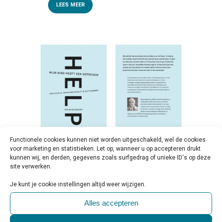
LEES MEER
Functionele cookies kunnen niet worden uitgeschakeld, wel de cookies
voor marketing en statistieken. Let op, wanneer u op accepteren drukt
kunnen wij, en derden, gegevens zoals surfgedrag of unieke ID's op deze
07 OKT
BOEK | HELP! MIJN
site verwerken.
KIND HEEFT EEN DEPRESSIE
Je kunt je cookie instellingen altijd weer wijzigen.
Geplaatst op 10:00h
in
Beschouwing &
Verdieping
,
Persbericht
0 Reactie's
Alles accepteren
0
Likes
Share