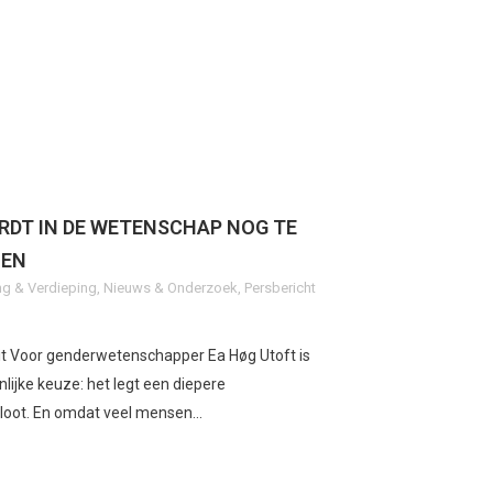
RDT IN DE WETENSCHAP NOG TE
MEN
g & Verdieping
,
Nieuws & Onderzoek
,
Persbericht
it Voor genderwetenschapper Ea Høg Utoft is
lijke keuze: het legt een diepere
loot. En omdat veel mensen...