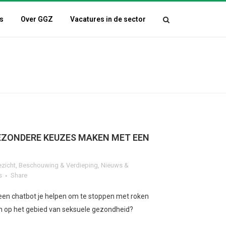
s
Over GGZ
Vacatures in de sector
EZONDERE KEUZES MAKEN MET EEN
ezicht
,
Beschouwing & Verdieping
,
Nieuws &
s
Share
 een chatbot je helpen om te stoppen met roken
n op het gebied van seksuele gezondheid?