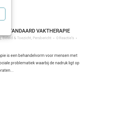
RGSTANDAARD VAKTHERAPIE
g
,
Beleid & Toezicht
,
Persbericht
0 Reactie's
apie is een behandelvorm voor mensen met
ciale problematiek waarbij de nadruk ligt op
aten....