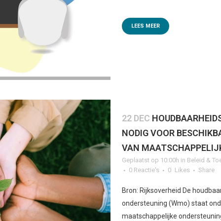
LEES MEER
22 DEC
HOUDBAARHEIDS
NODIG VOOR BESCHIKB
VAN MAATSCHAPPELIJ
Geplaatst op 10:00h
in
Beleid & To
0 Reactie's
0
Likes
Share
Bron: Rijksoverheid De houdbaa
ondersteuning (Wmo) staat onde
maatschappelijke ondersteuning