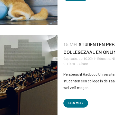
15 MEI
STUDENTEN PRES
COLLEGEZAAL EN ONLI
Geplaatst op 10:00h
in
Educatie
,
N
0
Likes
Share
Persbericht Radboud Universitei
studenten een college in de zaa
wel zelf mogen...
LEES MEER