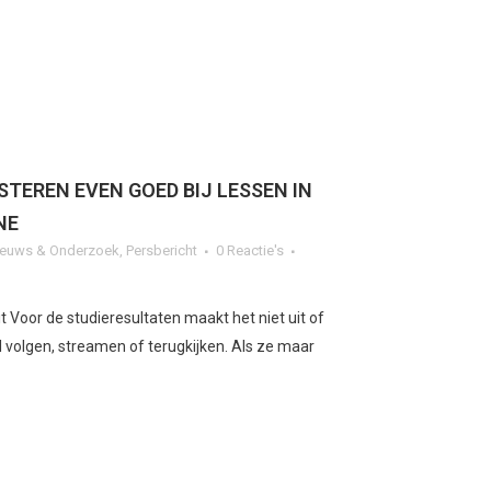
TEREN EVEN GOED BIJ LESSEN IN
NE
ieuws & Onderzoek
,
Persbericht
0 Reactie's
t Voor de studieresultaten maakt het niet uit of
l volgen, streamen of terugkijken. Als ze maar