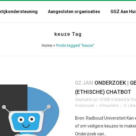
ktijkondersteuning
Aangesloten organisaties
GGZ Aan Hui
keuze Tag
Home
>
Posts tagged "keuze"
02 JAN
ONDERZOEK | G
(ETHISCHE) CHATBOT
Geplaatst op 10:00h
in
Beleid & To
Onderzoek
0 Reactie's
0
Like
Bron: Radboud Universiteit Kan
of om veiligere keuzes te make
Onderzoek van...