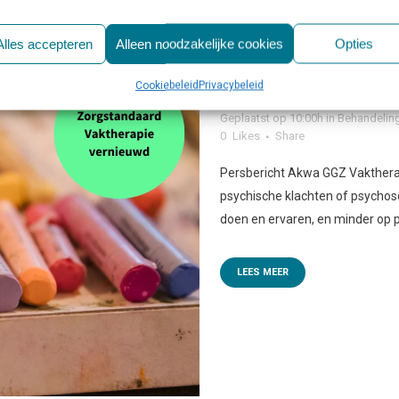
Alles accepteren
Alleen noodzakelijke cookies
Opties
Cookiebeleid
Privacybeleid
26 FEB
VERNIEUWDE ZO
Geplaatst op 10:00h
in
Behandelin
0
Likes
Share
Persbericht Akwa GGZ Vakther
psychische klachten of psychoso
doen en ervaren, en minder op pr
LEES MEER