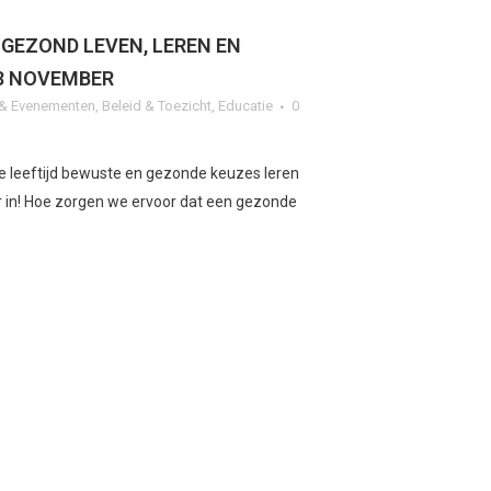
GEZOND LEVEN, LEREN EN
13 NOVEMBER
n & Evenementen
,
Beleid & Toezicht
,
Educatie
0
e leeftijd bewuste en gezonde keuzes leren
 in! Hoe zorgen we ervoor dat een gezonde