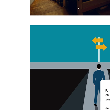
Fun
en 
zoa
Je 