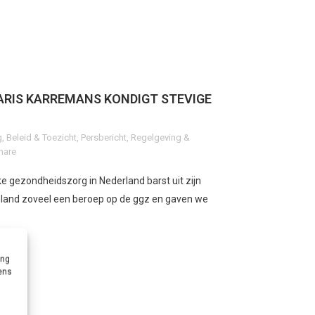
RIS KARREMANS KONDIGT STEVIGE
g
,
Beleid & Toezicht
,
Persbericht
,
Regelgeving &
hare
ke gezondheidszorg in Nederland barst uit zijn
 land zoveel een beroep op de ggz en gaven we
ing
vens