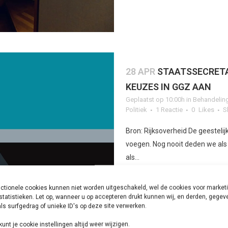
28 APR
STAATSSECRETA
KEUZES IN GGZ AAN
Geplaatst op 10:00h
in
Behandelin
Politiek
1 Reactie
0
Likes
S
Bron: Rijksoverheid De geestelij
voegen. Nog nooit deden we als
als...
ctionele cookies kunnen niet worden uitgeschakeld, wel de cookies voor market
LEES MEER
statistieken. Let op, wanneer u op accepteren drukt kunnen wij, en derden, gege
ls surfgedrag of unieke ID's op deze site verwerken.
kunt je cookie instellingen altijd weer wijzigen.