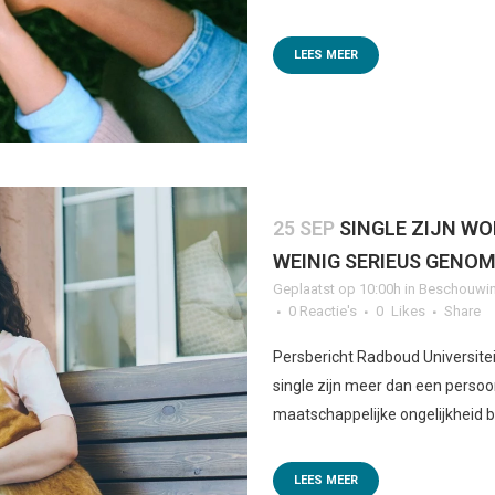
LEES MEER
25 SEP
SINGLE ZIJN WO
WEINIG SERIEUS GENO
Geplaatst op 10:00h
in
Beschouwin
0 Reactie's
0
Likes
Share
Persbericht Radboud Universite
single zijn meer dan een persoon
maatschappelijke ongelijkheid b
LEES MEER