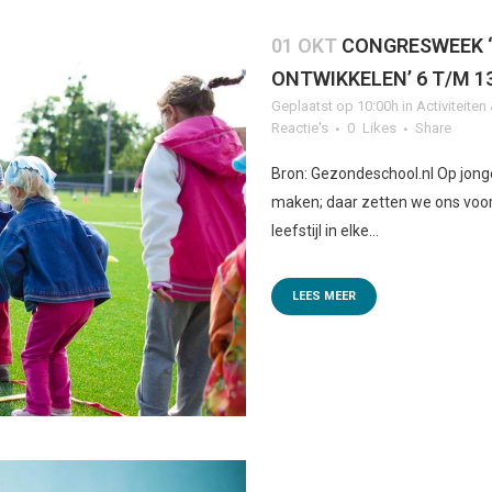
01 OKT
CONGRESWEEK ‘
ONTWIKKELEN’ 6 T/M 
Geplaatst op 10:00h
in
Activiteite
Reactie's
0
Likes
Share
Bron: Gezondeschool.nl Op jong
maken; daar zetten we ons voor
leefstijl in elke...
LEES MEER