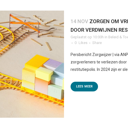
14 NOV
ZORGEN OM VR
DOOR VERDWIJNEN RES
Geplaatst op 10:00h
in
Beleid & To
0
Likes
Share
Persbericht Zorgwijzer | via AN
zorgverleners te verliezen doo
restitutiepolis. In 2024 zijn er sle
LEES MEER