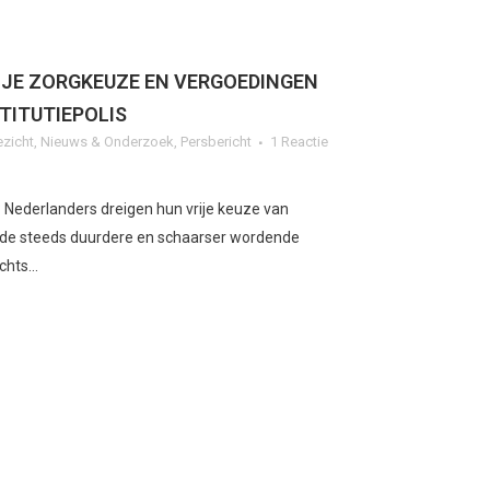
IJE ZORGKEUZE EN VERGOEDINGEN
TITUTIEPOLIS
ezicht
,
Nieuws & Onderzoek
,
Persbericht
1 Reactie
P Nederlanders dreigen hun vrije keuze van
r de steeds duurdere en schaarser wordende
chts...