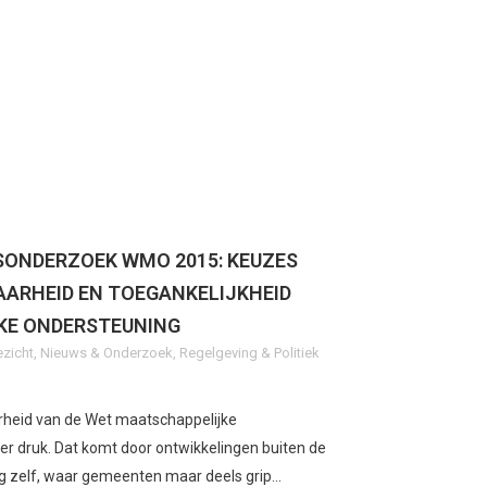
ONDERZOEK WMO 2015: KEUZES
AARHEID EN TOEGANKELIJKHEID
KE ONDERSTEUNING
ezicht
,
Nieuws & Onderzoek
,
Regelgeving & Politiek
rheid van de Wet maatschappelijke
r druk. Dat komt door ontwikkelingen buiten de
 zelf, waar gemeenten maar deels grip...