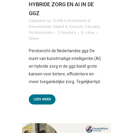
HYBRIDE ZORG EN AI IN DE
GGZ
Geplaatst op 10:00h
in
Activiteiten &
Evenementen
,
Beleid & Toezicht
,
Educatie
,
Professionals
2 Reactie's
0
Likes
Share
Persbericht de Nederlandse ggz De
inzet van kunstmatige intelligentie (AI)
en hybride zorg in de ggz biedt grote
kansen voor betere, efficiëntere en
meer toegankelijke zorg. Tegelijkertijd...
LEES MEER