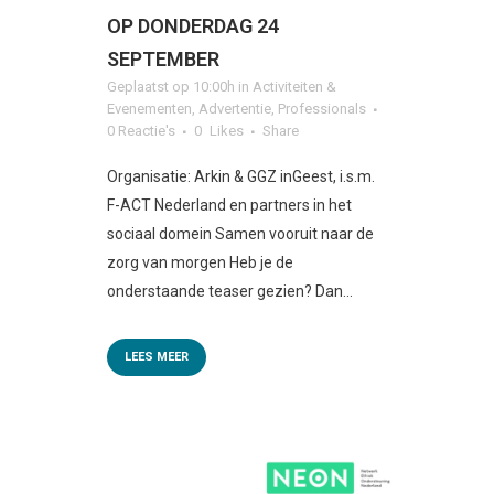
OP DONDERDAG 24
SEPTEMBER
Geplaatst op 10:00h
in
Activiteiten &
Evenementen
,
Advertentie
,
Professionals
0 Reactie's
0
Likes
Share
Organisatie: Arkin & GGZ inGeest, i.s.m.
F-ACT Nederland en partners in het
sociaal domein Samen vooruit naar de
zorg van morgen Heb je de
onderstaande teaser gezien? Dan...
LEES MEER