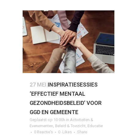
27 MEI
INSPIRATIESESSIES
‘EFFECTIEF MENTAAL
GEZONDHEIDSBELEID’ VOOR
GGD EN GEMEENTE
Geplaatst op 10:00h
in
Activiteiten &
Evenementen
,
Beleid & Toezicht
,
Educatie
0 Reactie's
0
Likes
Share