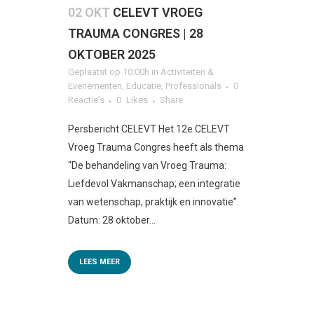
02 OKT
CELEVT VROEG
TRAUMA CONGRES | 28
OKTOBER 2025
Geplaatst op 10:00h
in
Activiteiten &
Evenementen
,
Educatie
,
Professionals
0
Reactie's
0
Likes
Share
Persbericht CELEVT Het 12e CELEVT
Vroeg Trauma Congres heeft als thema
“De behandeling van Vroeg Trauma:
Liefdevol Vakmanschap; een integratie
van wetenschap, praktijk en innovatie”.
Datum: 28 oktober...
LEES MEER