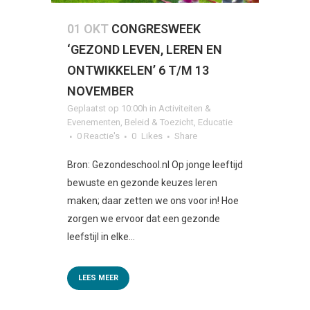
01 OKT
CONGRESWEEK
‘GEZOND LEVEN, LEREN EN
ONTWIKKELEN’ 6 T/M 13
NOVEMBER
Geplaatst op 10:00h
in
Activiteiten &
Evenementen
,
Beleid & Toezicht
,
Educatie
0 Reactie's
0
Likes
Share
Bron: Gezondeschool.nl Op jonge leeftijd
bewuste en gezonde keuzes leren
maken; daar zetten we ons voor in! Hoe
zorgen we ervoor dat een gezonde
leefstijl in elke...
LEES MEER