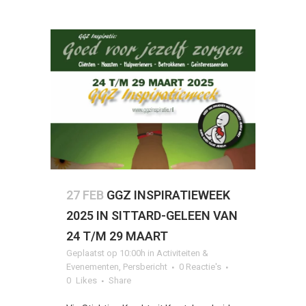
27 FEB
GGZ INSPIRATIEWEEK
2025 IN SITTARD-GELEEN VAN
24 T/M 29 MAART
Geplaatst op 10:00h
in
Activiteiten &
Evenementen
,
Persbericht
0 Reactie's
0
Likes
Share