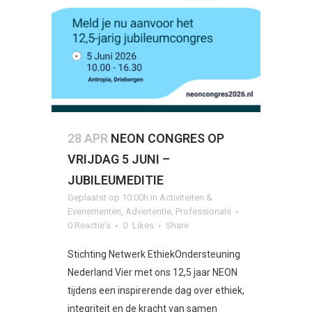
28 APR
NEON CONGRES OP
VRIJDAG 5 JUNI –
JUBILEUMEDITIE
Geplaatst op 10:00h
in
Activiteiten &
Evenementen
,
Advertentie
,
Professionals
0 Reactie's
0
Likes
Share
Stichting Netwerk EthiekOndersteuning
Nederland Vier met ons 12,5 jaar NEON
tijdens een inspirerende dag over ethiek,
integriteit en de kracht van samen