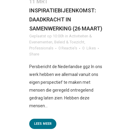
11 MRT
INSPIRATIEBIJEENKOMST:
DAADKRACHT IN
SAMENWERKING (26 MAART)
Geplaatst op 10:00h
in
Activiteiten &
Evenementen
,
Beleid & Toezicht
,
Professionals
0 Reactie's
0
Likes
Share
Persbericht de Nederlandse ggz In ons
werk hebben we allemaal vanuit ons
eigen perspectief te maken met
mensen die geregeld ontregelend
gedrag laten zien. Hebben deze
mensen...
LEES MEER