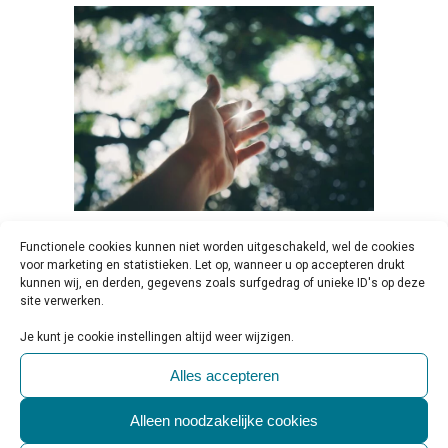
15 SEP
NATIONALE
Functionele cookies kunnen niet worden uitgeschakeld, wel de cookies
voor marketing en statistieken. Let op, wanneer u op accepteren drukt
VITALITEITSWEEK 2025 –
kunnen wij, en derden, gegevens zoals surfgedrag of unieke ID's op deze
site verwerken.
THEMA: MENTAAL IN BALANS
Geplaatst op 10:00h
in
Activiteiten &
Je kunt je cookie instellingen altijd weer wijzigen.
Evenementen
,
Educatie
,
Persbericht
0
Reactie's
0
Likes
Share
Alles accepteren
Bron: Nationale Vitaliteitsweek Van 22
Alleen noodzakelijke cookies
t/m 28 september 2025 vindt de 11e