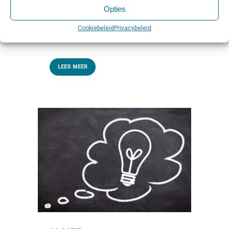
Opties
editie van de Nationale Vitaliteitsweek
plaats. Gedurende deze hybride week
Cookiebeleid
Privacybeleid
van vitaliteit – die sinds...
LEES MEER