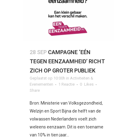
28 SEP
CAMPAGNE ‘EÉN
TEGEN EENZAAMHEID’ RICHT
ZICH OP GROTER PUBLIEK
Geplaatst op 10:00h
in
Activiteiten &
Evenementen
1 Reactie
0
Likes
Share
Bron: Ministerie van Volksgezondheid,
Welzijn en Sport Bijna de helft van de
volwassen Nederlanders voelt zich
weleens eenzaam. Dit is een toename
van 10% in tien jaar...