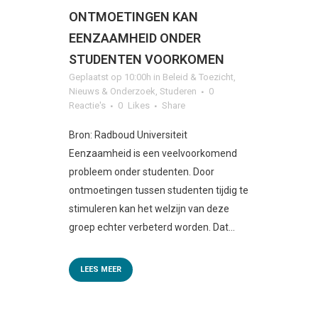
ONTMOETINGEN KAN
EENZAAMHEID ONDER
STUDENTEN VOORKOMEN
Geplaatst op 10:00h
in
Beleid & Toezicht
,
Nieuws & Onderzoek
,
Studeren
0
Reactie's
0
Likes
Share
Bron: Radboud Universiteit
Eenzaamheid is een veelvoorkomend
probleem onder studenten. Door
ontmoetingen tussen studenten tijdig te
stimuleren kan het welzijn van deze
groep echter verbeterd worden. Dat...
LEES MEER