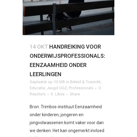
14 OKT
HANDREIKING VOOR
ONDERWIJSPROFESSIONALS:
EENZAAMHEID ONDER
LEERLINGEN
Geplaatst op 10:00h
in
Beleid & Toezicht
,
Educatie
,
Jeugd GGZ
,
Professionals
0
Reactie's
0
Likes
Share
Bron: Trimbos-instituut Eenzaamheid
onder kinderen, jongeren en
jongvolwassenen komt vaker voor dan
we denken. Het kan ongemerkt invloed