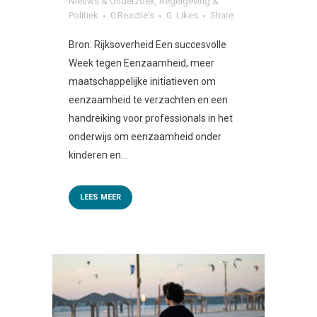
Nieuws & Onderzoek
,
Regelgeving &
Politiek
0 Reactie's
0
Likes
Share
Bron: Rijksoverheid Een succesvolle
Week tegen Eenzaamheid, meer
maatschappelijke initiatieven om
eenzaamheid te verzachten en een
handreiking voor professionals in het
onderwijs om eenzaamheid onder
kinderen en...
LEES MEER