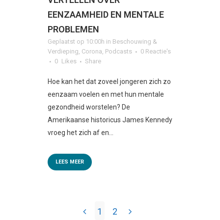
EENZAAMHEID EN MENTALE
PROBLEMEN
Geplaatst op 10:00h
in
Beschouwing &
Verdieping
,
Corona
,
Podcasts
0 Reactie's
0
Likes
Share
Hoe kan het dat zoveel jongeren zich zo
eenzaam voelen en met hun mentale
gezondheid worstelen? De
Amerikaanse historicus James Kennedy
vroeg het zich af en...
LEES MEER
1
2