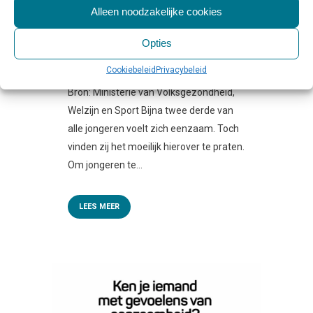
Alleen noodzakelijke cookies
VERHAAL VIA ‘PODKASTJES’
Geplaatst op 10:00h
in
Beschouwing &
Opties
Verdieping
,
Jeugd GGZ
,
Persbericht
,
Podcasts
0 Reactie's
0
Likes
Share
Cookiebeleid
Privacybeleid
Bron: Ministerie van Volksgezondheid,
Welzijn en Sport Bijna twee derde van
alle jongeren voelt zich eenzaam. Toch
vinden zij het moeilijk hierover te praten.
Om jongeren te...
LEES MEER