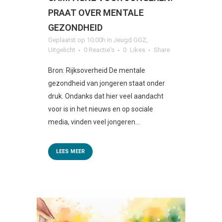
PRAAT OVER MENTALE
GEZONDHEID
Geplaatst op 10:00h
in
Jeugd GGZ
,
Uitgelicht
0 Reactie's
0
Likes
Share
Bron: Rijksoverheid De mentale
gezondheid van jongeren staat onder
druk. Ondanks dat hier veel aandacht
voor is in het nieuws en op sociale
media, vinden veel jongeren...
LEES MEER