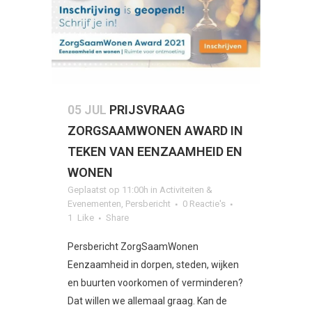
05 JUL
PRIJSVRAAG
ZORGSAAMWONEN AWARD IN
TEKEN VAN EENZAAMHEID EN
WONEN
Geplaatst op 11:00h
in
Activiteiten &
Evenementen
,
Persbericht
0 Reactie's
1
Like
Share
Persbericht ZorgSaamWonen
Eenzaamheid in dorpen, steden, wijken
en buurten voorkomen of verminderen?
Dat willen we allemaal graag. Kan de