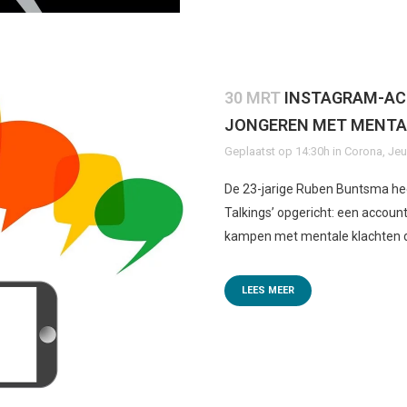
30 MRT
INSTAGRAM-AC
JONGEREN MET MENT
Geplaatst op 14:30h
in
Corona
,
Je
De 23-jarige Ruben Buntsma he
Talkings’ opgericht: een account
kampen met mentale klachten do
LEES MEER