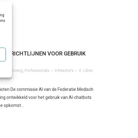
ing
vens
IEDT RICHTLIJNEN VOOR GEBRUIK
RG
ezicht
,
Overig
,
Professionals
0 Reactie's
0
Likes
listen De commissie AI van de Federatie Medisch
ing ontwikkeld voor het gebruik van AI-chatbots
le opkomst...