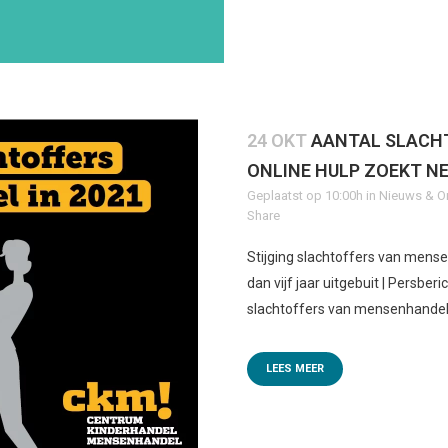
24 OKT
AANTAL SLACH
ONLINE HULP ZOEKT N
Geplaatst op 10:00h
in
Nieuws & O
Share
Stijging slachtoffers van mense
dan vijf jaar uitgebuit | Persbe
slachtoffers van mensenhandel b
LEES MEER