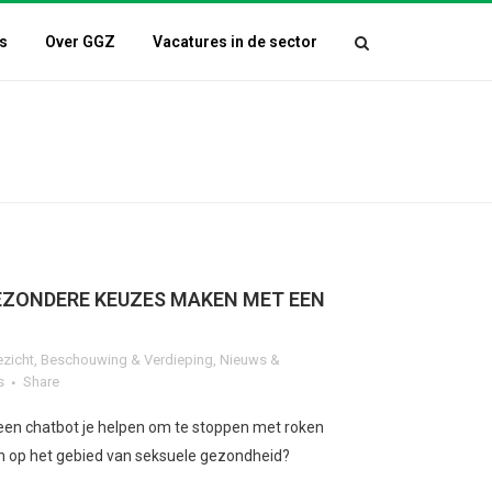
s
Over GGZ
Vacatures in de sector
EZONDERE KEUZES MAKEN MET EEN
ezicht
,
Beschouwing & Verdieping
,
Nieuws &
s
Share
 een chatbot je helpen om te stoppen met roken
n op het gebied van seksuele gezondheid?