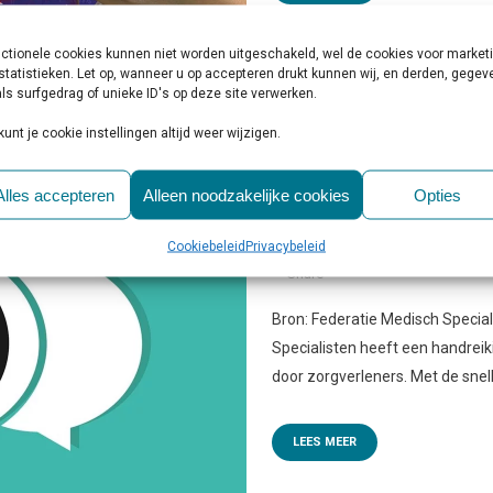
ctionele cookies kunnen niet worden uitgeschakeld, wel de cookies voor market
statistieken. Let op, wanneer u op accepteren drukt kunnen wij, en derden, gege
ls surfgedrag of unieke ID's op deze site verwerken.
kunt je cookie instellingen altijd weer wijzigen.
23 JAN
HANDREIKING B
Alles accepteren
Alleen noodzakelijke cookies
Opties
AI-CHATBOTS IN DE ZO
Cookiebeleid
Privacybeleid
Geplaatst op 10:00h
in
Beleid & To
Share
Bron: Federatie Medisch Specia
Specialisten heeft een handreik
door zorgverleners. Met de snel
LEES MEER