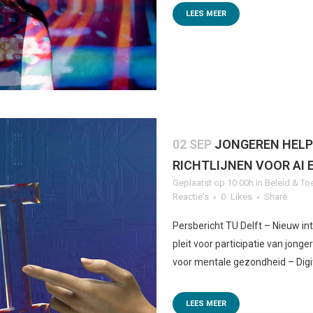
LEES MEER
02 SEP
JONGEREN HELP
RICHTLIJNEN VOOR AI
Geplaatst op 10:00h
in
Beleid & To
Reactie's
0
Likes
Share
Persbericht TU Delft – Nieuw in
pleit voor participatie van jonge
voor mentale gezondheid – Digit
LEES MEER