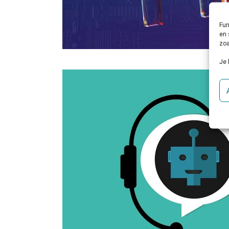
Fun
en 
zoa
Je 