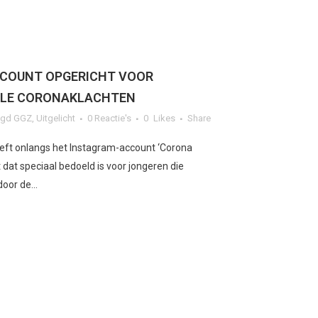
COUNT OPGERICHT VOOR
ALE CORONAKLACHTEN
ugd GGZ
,
Uitgelicht
0 Reactie's
0
Likes
Share
eft onlangs het Instagram-account ‘Corona
 dat speciaal bedoeld is voor jongeren die
or de...