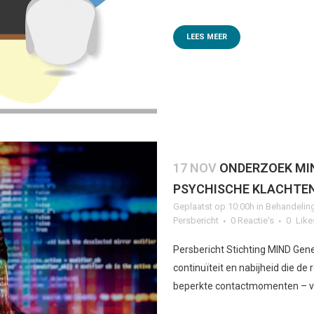
LEES MEER
17 NOV
ONDERZOEK MIN
PSYCHISCHE KLACHTE
Geplaatst op 10:00h
in
Behandelin
Persbericht
0 Reactie's
0
Like
Persbericht Stichting MIND Gene
continuïteit en nabijheid die de
beperkte contactmomenten – vaa