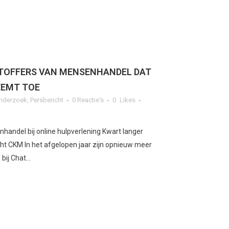
TOFFERS VAN MENSENHANDEL DAT
EEMT TOE
nderzoek
,
Persbericht
0 Reactie's
0
Likes
nhandel bij online hulpverlening Kwart langer
richt CKM In het afgelopen jaar zijn opnieuw meer
ij Chat...