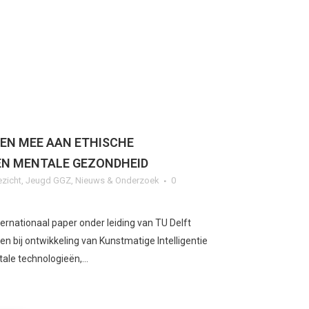
EN MEE AAN ETHISCHE
 EN MENTALE GEZONDHEID
ezicht
,
Jeugd GGZ
,
Nieuws & Onderzoek
0
ternationaal paper onder leiding van TU Delft
ren bij ontwikkeling van Kunstmatige Intelligentie
ale technologieën,...