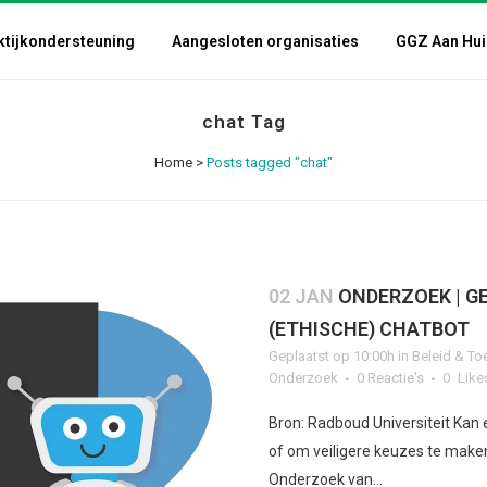
ktijkondersteuning
Aangesloten organisaties
GGZ Aan Hui
chat Tag
Home
>
Posts tagged "chat"
02 JAN
ONDERZOEK | G
(ETHISCHE) CHATBOT
Geplaatst op 10:00h
in
Beleid & To
Onderzoek
0 Reactie's
0
Like
Bron: Radboud Universiteit Kan
of om veiligere keuzes te make
Onderzoek van...