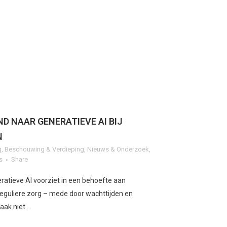
D NAAR GENERATIEVE AI BIJ
N
g
,
Beschouwing & Verdieping
,
Nieuws & Onderzoek
,
s
Share
ratieve AI voorziet in een behoefte aan
 reguliere zorg – mede door wachttijden en
k niet...