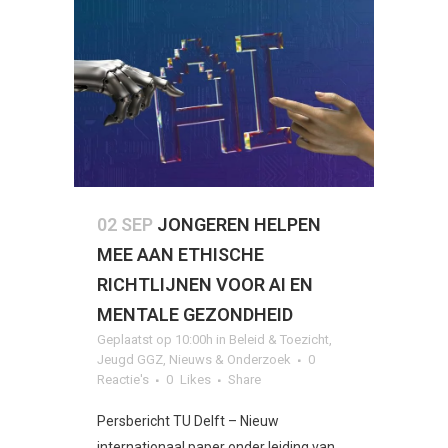
02 SEP
JONGEREN HELPEN
MEE AAN ETHISCHE
RICHTLIJNEN VOOR AI EN
MENTALE GEZONDHEID
Geplaatst op 10:00h
in
Beleid & Toezicht
,
Jeugd GGZ
,
Nieuws & Onderzoek
0
Reactie's
0
Likes
Share
Persbericht TU Delft – Nieuw
internationaal paper onder leiding van