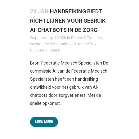
23 JAN
HANDREIKING BIEDT
RICHTLIJNEN VOOR GEBRUIK
AI-CHATBOTS IN DE ZORG
Geplaatst op 10:00h
in
Beleid & Toezicht
,
Overig
,
Professionals
0 Reactie's
0
Likes
Share
Bron: Federatie Medisch Specialisten De
commissie AI van de Federatie Medisch
Specialisten heeft een handreiking
ontwikkeld voor het gebruik van AI-
chatbots door zorgverleners. Met de
snelle opkomst...
LEES MEER