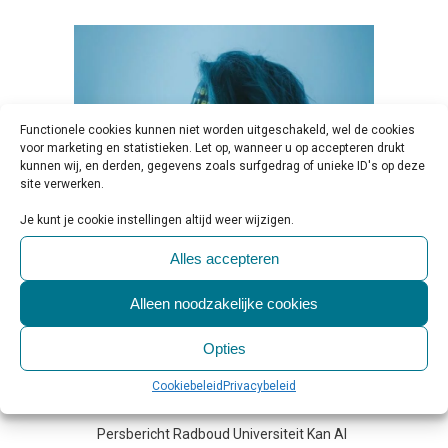
Functionele cookies kunnen niet worden uitgeschakeld, wel de cookies
voor marketing en statistieken. Let op, wanneer u op accepteren drukt
kunnen wij, en derden, gegevens zoals surfgedrag of unieke ID's op deze
site verwerken.
Je kunt je cookie instellingen altijd weer wijzigen.
Alles accepteren
21 NOV
ONDERZOEK | AI
KOMT NIET IN DE BUURT VAN
Alleen noodzakelijke cookies
MENSELIJKE COGNITIE
Opties
Geplaatst op 10:00h
in
Nieuws &
Onderzoek
,
Persbericht
0 Reactie's
Cookiebeleid
Privacybeleid
0
Likes
Share
Persbericht Radboud Universiteit Kan AI