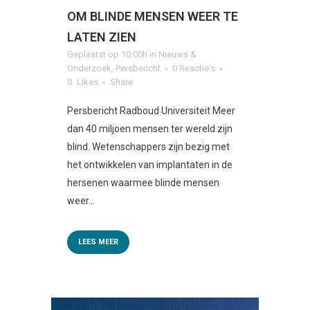
OM BLINDE MENSEN WEER TE
LATEN ZIEN
Geplaatst op 10:00h
in
Nieuws &
Onderzoek
,
Persbericht
0 Reactie's
0
Likes
Share
Persbericht Radboud Universiteit Meer
dan 40 miljoen mensen ter wereld zijn
blind. Wetenschappers zijn bezig met
het ontwikkelen van implantaten in de
hersenen waarmee blinde mensen
weer...
LEES MEER