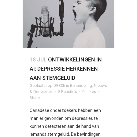
18 JUL
ONTWIKKELINGEN IN
AI: DEPRESSIE HERKENNEN
AAN STEMGELUID
Geplaatst op 09:30h
in
Behandeling
,
Nieuws
& Onderzoek
8 Reactie's
0
Likes
Share
Canadese onderzoekers hebben een
manier gevonden om depressies te
kunnen detecteren aan de hand van
iemands stemgeluid. De bevindingen