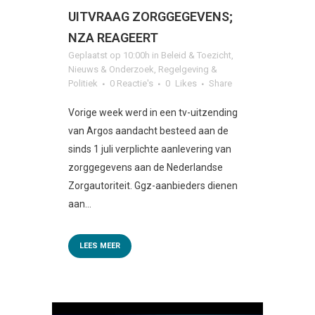
UITVRAAG ZORGGEGEVENS;
NZA REAGEERT
Geplaatst op 10:00h
in
Beleid & Toezicht
,
Nieuws & Onderzoek
,
Regelgeving &
Politiek
0 Reactie's
0
Likes
Share
Vorige week werd in een tv-uitzending
van Argos aandacht besteed aan de
sinds 1 juli verplichte aanlevering van
zorggegevens aan de Nederlandse
Zorgautoriteit. Ggz-aanbieders dienen
aan...
LEES MEER