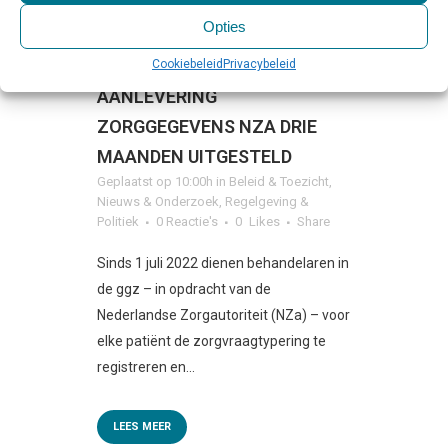
Opties
13 SEP
VERPLICHTE
Cookiebeleid
Privacybeleid
AANLEVERING
ZORGGEGEVENS NZA DRIE
MAANDEN UITGESTELD
Geplaatst op 10:00h
in
Beleid & Toezicht
,
Nieuws & Onderzoek
,
Regelgeving &
Politiek
0 Reactie's
0
Likes
Share
Sinds 1 juli 2022 dienen behandelaren in
de ggz – in opdracht van de
Nederlandse Zorgautoriteit (NZa) – voor
elke patiënt de zorgvraagtypering te
registreren en...
LEES MEER