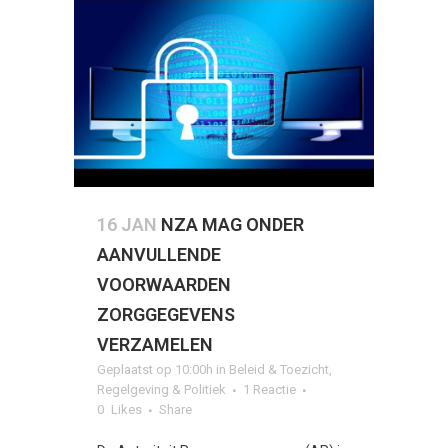
16 JAN
NZA MAG ONDER
AANVULLENDE
VOORWAARDEN
ZORGGEGEVENS
VERZAMELEN
Geplaatst op 10:00h
in
Beleid & Toezicht
,
Regelgeving & Politiek
1 Reactie
0
Likes
Share