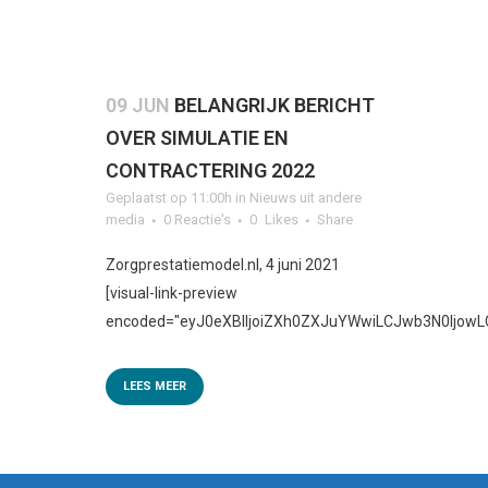
09 JUN
BELANGRIJK BERICHT
OVER SIMULATIE EN
CONTRACTERING 2022
Geplaatst op 11:00h
in
Nieuws uit andere
media
0 Reactie's
0
Likes
Share
Zorgprestatiemodel.nl, 4 juni 2021
[visual-link-preview
encoded="eyJ0eXBlIjoiZXh0ZXJuYWwiLCJwb3N0Ijo
LEES MEER