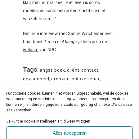
klachten normaliseer. Het leven ís soms
moeilijk, en soms heb je een klacht die niet
vanzelf herstelt.”
Het hele interview met Sanne Winchester over
haar boek
Ik mag niet bang zijn
lees je op de
website
van NRC.
Tags:
angst
,
boek
,
cliënt
,
contact
,
gezondheid
,
grenzen
,
hulpverlener
,
kwetsbaar
,
mens
,
onzekerheid
,
Functionele cookies kunnen niet worden uitgeschakeld, wel de cookies
paniekaanval
,
psycholoog
,
therapeut
,
voor marketing en statistieken. Let op, wanneer u op accepteren drukt
verantwoordelijkheid
kunnen wij, en derden, gegevens zoals surfgedrag of unieke ID's op deze
site verwerken.
Je kunt je cookie instellingen altijd weer wijzigen.
Alles accepteren