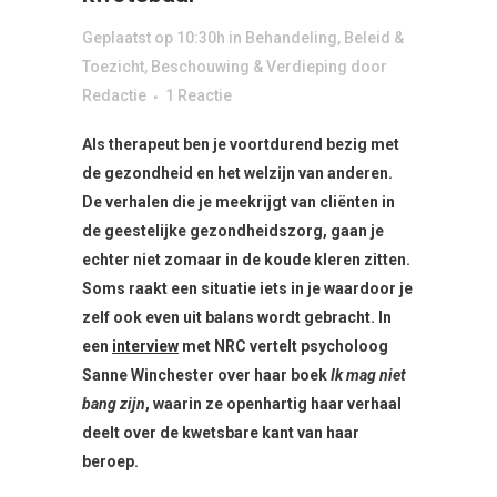
Geplaatst op 10:30h
in
Behandeling
,
Beleid &
Toezicht
,
Beschouwing & Verdieping
door
Redactie
1 Reactie
Als therapeut ben je voortdurend bezig met
de gezondheid en het welzijn van anderen.
De verhalen die je meekrijgt van cliënten in
de geestelijke gezondheidszorg, gaan je
echter niet zomaar in de koude kleren zitten.
Soms raakt een situatie iets in je waardoor je
zelf ook even uit balans wordt gebracht. In
een
interview
met NRC vertelt psycholoog
Sanne Winchester over haar boek
Ik mag niet
bang zijn
, waarin ze openhartig haar verhaal
deelt over de kwetsbare kant van haar
beroep.