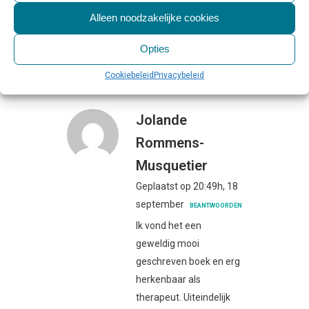
Share
Print page
1
Like
Alleen noodzakelijke cookies
Opties
Cookiebeleid
Privacybeleid
Jolande
Rommens-
Musquetier
Geplaatst op 20:49h, 18
september
BEANTWOORDEN
Ik vond het een
geweldig mooi
geschreven boek en erg
herkenbaar als
therapeut. Uiteindelijk