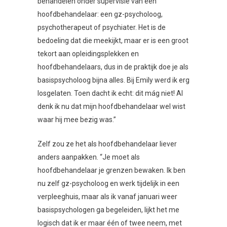
behandelen onder supervisie van een
hoofdbehandelaar: een gz-psycholoog,
psychotherapeut of psychiater. Het is de
bedoeling dat die meekijkt, maar er is een groot
tekort aan opleidingsplekken en
hoofdbehandelaars, dus in de praktijk doe je als
basispsycholoog bijna alles. Bij Emily werd ik erg
losgelaten. Toen dacht ik echt: dit mág niet! Al
denk ik nu dat mijn hoofdbehandelaar wel wist
waar hij mee bezig was.”
Zelf zou ze het als hoofdbehandelaar liever
anders aanpakken. “Je moet als
hoofdbehandelaar je grenzen bewaken. Ik ben
nu zelf gz-psycholoog en werk tijdelijk in een
verpleeghuis, maar als ik vanaf januari weer
basispsychologen ga begeleiden, lijkt het me
logisch dat ik er maar één of twee neem, met