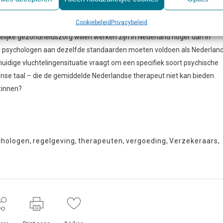
se regelgeving voor vergoedingen in de ggz. En dat maakt het vinden van
Cookiebeleid
Privacybeleid
elijke gezondheidszorg willen werken zijn in Nederland hoger dan in
onale psychologen aan dezelfde standaarden moeten voldoen als Nederlan
 huidige vluchtelingensituatie vraagt om een specifiek soort psychische
ense taal – die de gemiddelde Nederlandse therapeut niet kan bieden.
zinnen?
chologen
,
regelgeving
,
therapeuten
,
vergoeding
,
Verzekeraars
,