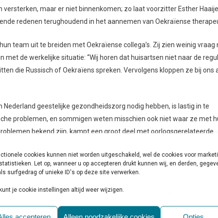
 versterken, maar er niet binnenkomen; zo laat voorzitter Esther Haai
illende redenen terughoudend in het aannemen van Oekraïense therape
 hun team uit te breiden met Oekraïense collega’s. Zij zien weinig vraag
ijn met de werkelijke situatie: “Wij horen dat huisartsen niet naar de regu
ten die Russisch of Oekraïens spreken. Vervolgens kloppen ze bij ons 
 Nederland geestelijke gezondheidszorg nodig hebben, is lastig in te
hische problemen, en sommigen weten misschien ook niet waar ze met 
problemen bekend zijn, kampt een groot deel met oorlogsgerelateerde
e stressstoornis. Daarnaast zijn er mensen die al voor de oorlog menta
ctionele cookies kunnen niet worden uitgeschakeld, wel de cookies voor market
ld depressies en verslavingen regelmatig voor.
statistieken. Let op, wanneer u op accepteren drukt kunnen wij, en derden, gege
ls surfgedrag of unieke ID's op deze site verwerken.
ychische hulp nodig hebben lijkt dus wel duidelijk, maar het aanbod van 
kunt je cookie instellingen altijd weer wijzigen.
ft aan dat veel Oekraïense therapeuten niet door de strenge screening
hologen worden bij de vertaling en waardering van hun diploma zo laa
Alles accepteren
Alleen noodzakelijke cookies
Opties