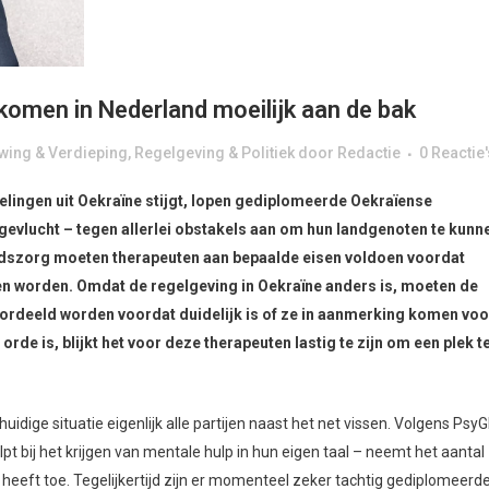
omen in Nederland moeilijk aan de bak
ing & Verdieping
,
Regelgeving & Politiek
door
Redactie
0 Reactie'
telingen uit Oekraïne stijgt, lopen gediplomeerde Oekraïense
gevlucht – tegen allerlei obstakels aan om hun landgenoten te kunn
idszorg moeten therapeuten aan bepaalde eisen voldoen voordat
 worden. Omdat de regelgeving in Oekraïne anders is, moeten de
ordeeld worden voordat duidelijk is of ze in aanmerking komen voo
orde is, blijkt het voor deze therapeuten lastig te zijn om een plek t
huidige situatie eigenlijk alle partijen naast het net vissen. Volgens PsyG
pt bij het krijgen van mentale hulp in hun eigen taal – neemt het aantal
heeft toe. Tegelijkertijd zijn er momenteel zeker tachtig gediplomeerd