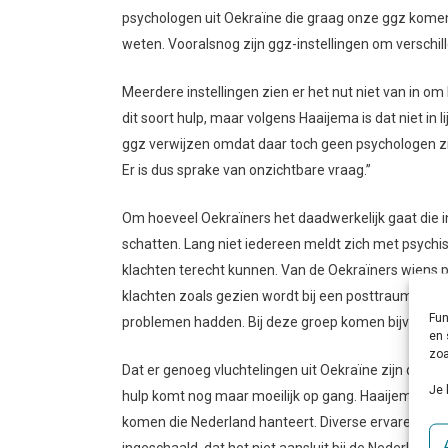
psychologen uit Oekraïne die graag onze ggz komen
weten. Vooralsnog zijn ggz-instellingen om versch
Meerdere instellingen zien er het nut niet van in om
dit soort hulp, maar volgens Haaijema is dat niet in l
ggz verwijzen omdat daar toch geen psychologen zit
Er is dus sprake van onzichtbare vraag.”
Om hoeveel Oekraïners het daadwerkelijk gaat die in
schatten. Lang niet iedereen meldt zich met psyc
klachten terecht kunnen. Van de Oekraïners wiens 
klachten zoals gezien wordt bij een posttraumatisch
Fun
problemen hadden. Bij deze groep komen bijvoorbee
en 
zoa
Dat er genoeg vluchtelingen uit Oekraïne zijn die ps
Je 
hulp komt nog maar moeilijk op gang. Haaijema gee
komen die Nederland hanteert. Diverse ervaren psyc