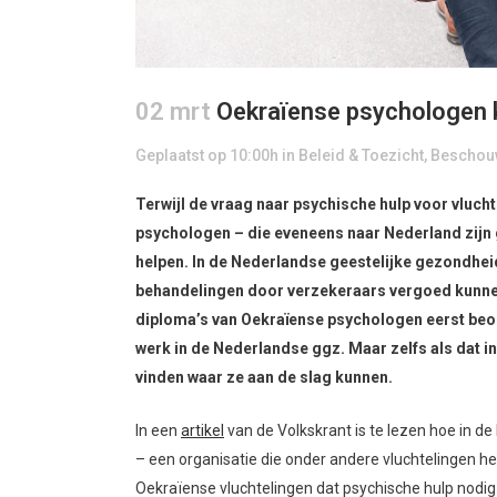
02 mrt
Oekraïense psychologen k
Geplaatst op 10:00h
in
Beleid & Toezicht
,
Beschouw
Terwijl de vraag naar psychische hulp voor vluch
psychologen – die eveneens naar Nederland zijn 
helpen. In de Nederlandse geestelijke gezondhe
behandelingen door verzekeraars vergoed kunnen
diploma’s van Oekraïense psychologen eerst beo
werk in de Nederlandse ggz. Maar zelfs als dat in 
vinden waar ze aan de slag kunnen.
In een
artikel
van de Volkskrant is te lezen hoe in de 
– een organisatie die onder andere vluchtelingen hel
Oekraïense vluchtelingen dat psychische hulp nodig 