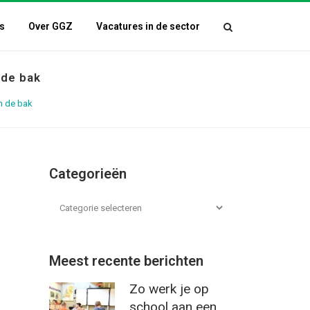
s
Over GGZ
Vacatures in de sector
 de bak
n de bak
Categorieën
Meest recente berichten
Zo werk je op
school aan een