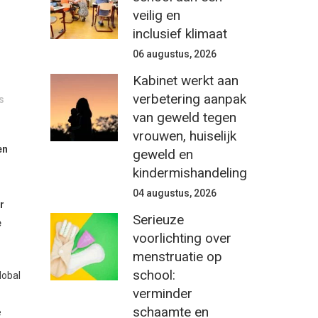
veilig en
inclusief klimaat
06 augustus, 2026
Kabinet werkt aan
verbetering aanpak
s
van geweld tegen
vrouwen, huiselijk
en
geweld en
kindermishandeling
04 augustus, 2026
r
Serieuze
e
voorlichting over
menstruatie op
school:
lobal
verminder
schaamte en
e