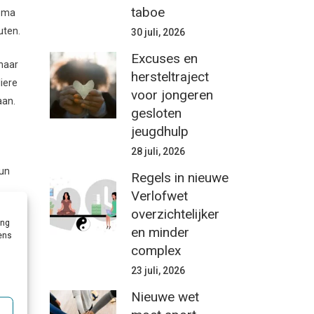
taboe
jema
uten.
30 juli, 2026
Excuses en
 naar
hersteltraject
liere
voor jongeren
aan.
gesloten
jeugdhulp
28 juli, 2026
hun
Regels in nieuwe
Verlofwet
le
overzichtelijker
ing
en minder
vens
complex
die
23 juli, 2026
 heen
Nieuwe wet
g