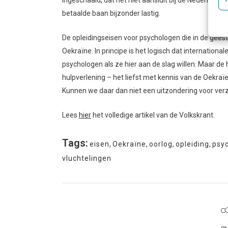
ingeschaald, dat het niet aansluit bij de Nederland
betaalde baan bijzonder lastig.
De opleidingseisen voor psychologen die in de geest
Oekraïne. In principe is het logisch dat internati
psychologen als ze hier aan de slag willen. Maar de
hulpverlening – het liefst met kennis van de Oekraï
Kunnen we daar dan niet een uitzondering voor ver
Lees
hier
het volledige artikel van de Volkskrant.
Tags:
eisen
,
Oekraïne
,
oorlog
,
opleiding
,
psy
vluchtelingen