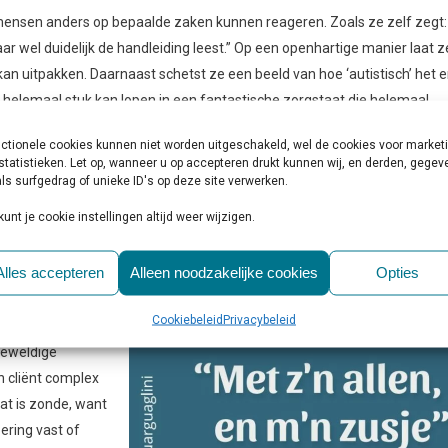
 mensen anders op bepaalde zaken kunnen reageren. Zoals ze zelf zegt:
ar wel duidelijk de handleiding leest.” Op een openhartige manier laat z
n uitpakken. Daarnaast schetst ze een beeld van hoe ‘autistisch’ het er
 helemaal stuk kan lopen in een fantastische zorgstaat die helemaal
ctionele cookies kunnen niet worden uitgeschakeld, wel de cookies voor market
statistieken. Let op, wanneer u op accepteren drukt kunnen wij, en derden, gege
ls surfgedrag of unieke ID's op deze site verwerken.
kunnen attenderen op het belang dat ook de andere kinderen in een gezi
kunt je cookie instellingen altijd weer wijzigen.
mand iets. “De zaken gaan hoe ze gaan en ik heb geweldige ouders en ee
h dat de aandacht gaat naar de persoon die dat het meest nodig heeft. 
Alles accepteren
Alleen noodzakelijke cookies
Opties
nkelen, juist als het brusje ‘zo lekker meekomt’. Dat is vaak een teken dat
n extra zorgen te veroorzaken bij ouders”, legt Graziëlla uit.
Cookiebeleid
Privacybeleid
geweldige
 cliënt complex
at is zonde, want
oering vast of