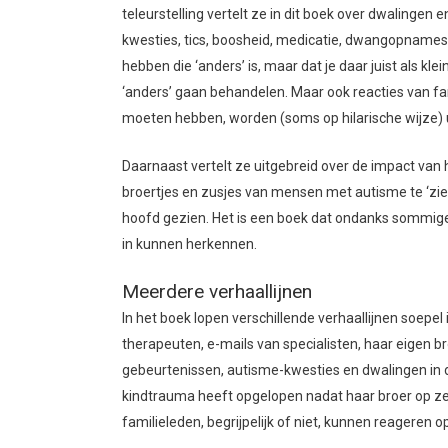
teleurstelling vertelt ze in dit boek over dwalinge
kwesties, tics, boosheid, medicatie, dwangopnames e
hebben die ‘anders’ is, maar dat je daar juist als kl
‘anders’ gaan behandelen. Maar ook reacties van fam
moeten hebben, worden (soms op hilarische wijze) 
Daarnaast vertelt ze uitgebreid over de impact van 
broertjes en zusjes van mensen met autisme te ‘zien
hoofd gezien. Het is een boek dat ondanks sommige u
in kunnen herkennen.
Meerdere verhaallijnen
In het boek lopen verschillende verhaallijnen soepel
therapeuten, e-mails van specialisten, haar eigen br
gebeurtenissen, autisme-kwesties en dwalingen in de
kindtrauma heeft opgelopen nadat haar broer op zeven
familieleden, begrijpelijk of niet, kunnen reageren o