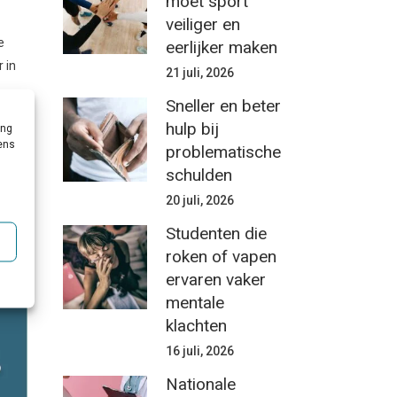
moet sport
veiliger en
e
eerlijker maken
 in
21 juli, 2026
Sneller en beter
hulp bij
ing
vens
problematische
schulden
n met
20 juli, 2026
n
Ik
Studenten die
 hij
roken of vapen
ervaren vaker
mentale
klachten
16 juli, 2026
Nationale