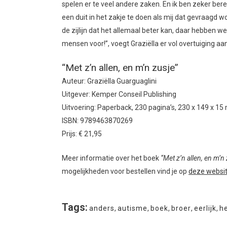
spelen er te veel andere zaken. En ik ben zeker ber
een duit in het zakje te doen als mij dat gevraagd 
de zijlijn dat het allemaal beter kan, daar hebben w
mensen voor!”, voegt Graziëlla er vol overtuiging aan
“Met z’n allen, en m’n zusje”
Auteur: Graziëlla Guarguaglini
Uitgever: Kemper Conseil Publishing
Uitvoering: Paperback, 230 pagina’s, 230 x 149 x 1
ISBN: 9789463870269
Prijs: € 21,95
Meer informatie over het boek
“Met z’n allen, en m’n 
mogelijkheden voor bestellen vind je op
deze websi
Tags:
anders
,
autisme
,
boek
,
broer
,
eerlijk
,
h