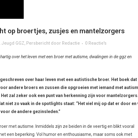
t op broertjes, zusjes en mantelzorgers
,
Jeugd GGZ
,
Persbericht
door
Redactie
0 Reactie's
enhartig over het leven met een broer met autisme, dwalingen in de ggz en
k geschreven over haar leven met een autistische broer. Het boek dat
 voor andere broers en zussen die opgroeien met iemand met autism
. Het zal zeker ook een punt van herkenning zijn voor mantelzorgers
t niet zo vaak in de spotlights staat: “Het viel mij op dat er door en
 voor de andere gezinsleden.”
oer met autisme. Inmiddels zijn ze beiden in de veertig en blikt vooral
er met een beperking. Vol humor en enthousiasme, maar soms ook met