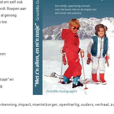
eid om zelf ook
wordt. Roepen aan
e al genoeg
 toe.
5 mm
zusje”
en
te
.
erkenning
,
impact
,
mantelzorger
,
openhartig
,
ouders
,
verhaal
,
z