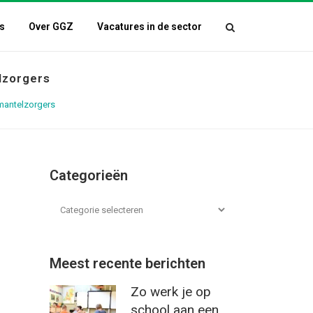
s
Over GGZ
Vacatures in de sector
lzorgers
 mantelzorgers
Categorieën
Meest recente berichten
Zo werk je op
school aan een