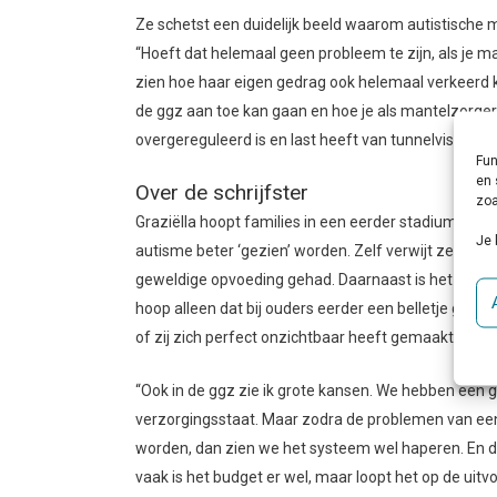
Ze schetst een duidelijk beeld waarom autistische
“Hoeft dat helemaal geen probleem te zijn, als je ma
zien hoe haar eigen gedrag ook helemaal verkeerd ka
de ggz aan toe kan gaan en hoe je als mantelzorger
overgereguleerd is en last heeft van tunnelvisie.
Fun
en 
Over de schrijfster
zoa
Graziëlla hoopt families in een eerder stadium te 
Je 
autisme beter ‘gezien’ worden. Zelf verwijt ze nie
geweldige opvoeding gehad. Daarnaast is het logisc
hoop alleen dat bij ouders eerder een belletje gaat ri
of zij zich perfect onzichtbaar heeft gemaakt om gee
“Ook in de ggz zie ik grote kansen. We hebben een 
verzorgingsstaat. Maar zodra de problemen van een
worden, dan zien we het systeem wel haperen. En d
vaak is het budget er wel, maar loopt het op de uitv