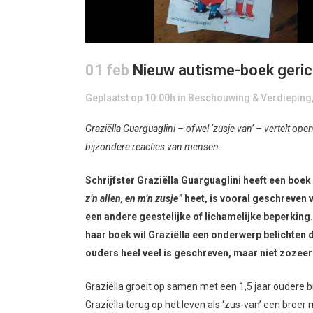
01 feb
Nieuw autisme-boek gerich
Geplaatst op 10:00h
in
Beschouwing & Verdieping
Graziëlla Guarguaglini – ofwel ‘zusje van’ – vertelt op
bijzondere reacties van mensen.
Schrijfster Graziëlla Guarguaglini heeft een boe
z’n allen, en m’n zusje”
heet, is vooral geschreven
een andere geestelijke of lichamelijke beperking
haar boek wil Graziëlla een onderwerp belichten da
ouders heel veel is geschreven, maar niet zozeer
Graziëlla groeit op samen met een 1,5 jaar oudere br
Graziëlla terug op het leven als ‘zus-van’ een bro