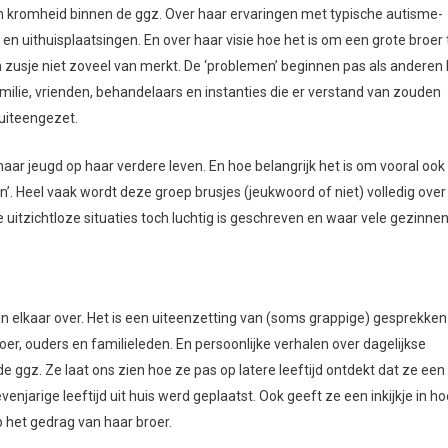
n en kromheid binnen de ggz. Over haar ervaringen met typische autisme-
n uithuisplaatsingen. En over haar visie hoe het is om een grote broer 
ein zusje niet zoveel van merkt. De ‘problemen’ beginnen pas als anderen
ilie, vrienden, behandelaars en instanties die er verstand van zouden
uiteengezet.
haar jeugd op haar verdere leven. En hoe belangrijk het is om vooral ook
’. Heel vaak wordt deze groep brusjes (jeukwoord of niet) volledig over
itzichtloze situaties toch luchtig is geschreven en waar vele gezinnen
 in elkaar over. Het is een uiteenzetting van (soms grappige) gesprekke
oer, ouders en familieleden. En persoonlijke verhalen over dagelijkse
 ggz. Ze laat ons zien hoe ze pas op latere leeftijd ontdekt dat ze een
jarige leeftijd uit huis werd geplaatst. Ook geeft ze een inkijkje in ho
p het gedrag van haar broer.