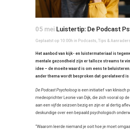
05 mei
Luistertip: De Podcast P
Geplaatst op 10:00h
in
Podcasts
,
Tips & Aanrader
Het aanbod van kijk- en luistermateriaal is tege
mentale gezondheid zijn er talloze streams te vin
idee – de moeite waard is om eens te beluisteren
ander thema wordt besproken dat gerelateerd is
De Podcast Psycholoog
is een initiatief van klinisc
medeoprichter Leonie van Dijk, die zich vooral op d
aan een vijfde seizoen bezig en zijn er al dertig af
deskundige over een bepaald psychologisch onderwe
“Waarom leerde niemand je ooit hoe je moet omgaan 