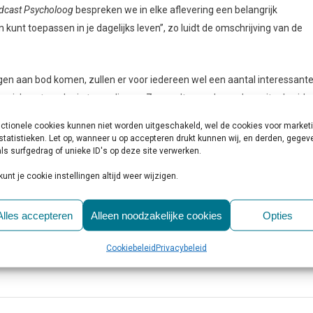
dcast Psycholoog
bespreken we in elke aflevering een belangrijk
kunt toepassen in je dagelijks leven”, zo luidt de omschrijving van de
gen aan bod komen, zullen er voor iedereen wel een aantal interessante
 zich wat verder in te verdiepen. Zo wordt er onder andere uitgebreid
rdriet, boosheid en angst, maar gaat het ook over onderwerpen als
ctionele cookies kunnen niet worden uitgeschakeld, wel de cookies voor market
ide) dromen, creativiteit, gewoontes veranderen en keuzes maken. Met 
statistieken. Let op, wanneer u op accepteren drukt kunnen wij, en derden, gege
ls surfgedrag of unieke ID's op deze site verwerken.
isteraar ook gelijk enkele handvatten om je eigen situatie te verbeteren
kunt je cookie instellingen altijd weer wijzigen.
choloog
? De complete seizoenen zijn te beluisteren via diverse podcast-
n
De Podcast Psycholoog
voor meer informatie en extra aanbod.
Alles accepteren
Alleen noodzakelijke cookies
Opties
eid
,
podcast
,
podcastserie
,
psycholoog
,
thema
,
toepassen
,
varia
Cookiebeleid
Privacybeleid