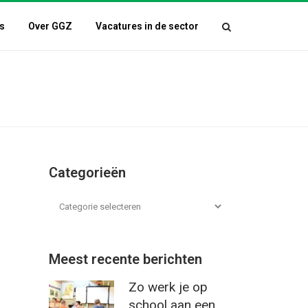
s
Over GGZ
Vacatures in de sector
Categorieën
Meest recente berichten
Zo werk je op
school aan een