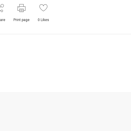
are
Print page
0
Likes