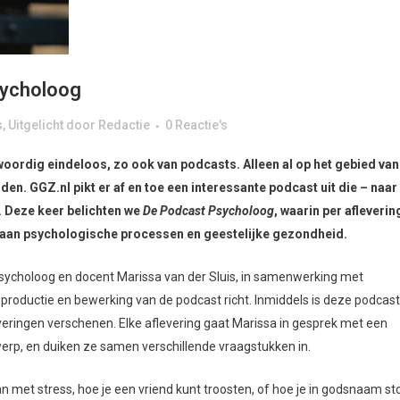
sycholoog
s
,
Uitgelicht
door
Redactie
0 Reactie's
nwoordig eindeloos, zo ook van podcasts. Alleen al op het gebied van
den. GGZ.nl pikt er af en toe een interessante podcast uit die – naar
. Deze keer belichten we
De Podcast Psycholoog
, waarin per afleverin
 aan psychologische processen en geestelijke gezondheid.
h psycholoog en docent Marissa van der Sluis, in samenwerking met
e productie en bewerking van de podcast richt. Inmiddels is deze podcast
leveringen verschenen. Elke aflevering gaat Marissa in gesprek met een
rp, en duiken ze samen verschillende vraagstukken in.
met stress, hoe je een vriend kunt troosten, of hoe je in godsnaam st