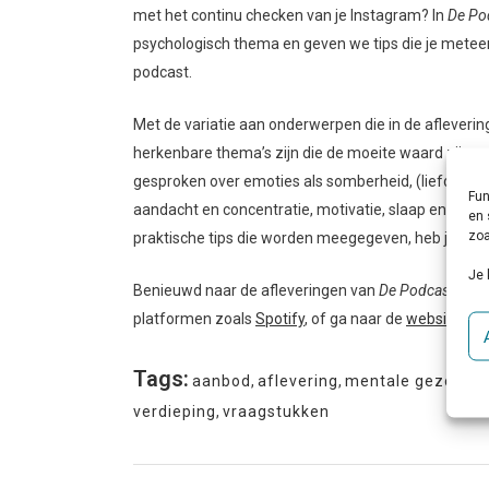
met het continu checken van je Instagram? In
De Po
psychologisch thema en geven we tips die je meteen 
podcast.
Met de variatie aan onderwerpen die in de afleverin
herkenbare thema’s zijn die de moeite waard zijn om
gesproken over emoties als somberheid, (liefdes)ve
Fun
aandacht en concentratie, motivatie, slaap en (luc
en 
zoa
praktische tips die worden meegegeven, heb je als lu
Je 
Benieuwd naar de afleveringen van
De Podcast Psy
platformen zoals
Spotify
, of ga naar de
website
va
Tags:
aanbod
,
aflevering
,
mentale gezondh
verdieping
,
vraagstukken