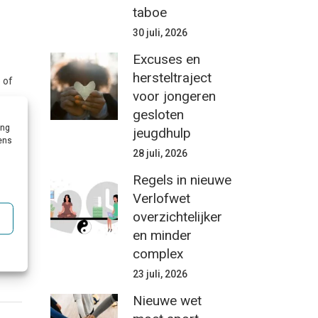
taboe
30 juli, 2026
Excuses en
hersteltraject
 of
voor jongeren
gesloten
ing
jeugdhulp
de
vens
28 juli, 2026
.
Regels in nieuwe
Verlofwet
overzichtelijker
en minder
tie
,
complex
23 juli, 2026
Nieuwe wet