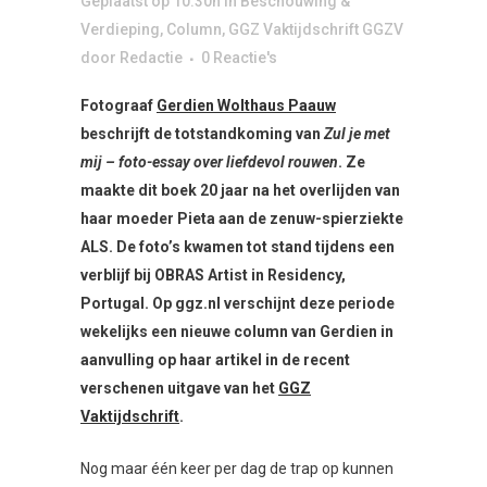
Geplaatst op 10:30h
in
Beschouwing &
Verdieping
,
Column
,
GGZ Vaktijdschrift GGZV
door
Redactie
0 Reactie's
Fotograaf
Gerdien Wolthaus Paauw
beschrijft de totstandkoming van
Zul je met
mij – foto-essay over liefdevol rouwen
. Ze
maakte dit boek 20 jaar na het overlijden van
haar moeder Pieta aan de zenuw-spierziekte
ALS. De foto’s kwamen tot stand tijdens een
verblijf bij OBRAS Artist in Residency,
Portugal. Op ggz.nl verschijnt deze periode
wekelijks een nieuwe column van Gerdien in
aanvulling op haar artikel in de recent
verschenen uitgave van het
GGZ
Vaktijdschrift
.
Nog maar één keer per dag de trap op kunnen