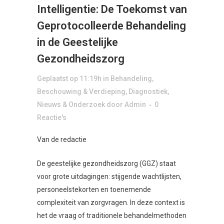
Intelligentie: De Toekomst van
Geprotocolleerde Behandeling
in de Geestelijke
Gezondheidszorg
Geplaatst op 11:19h
in
Behandeling
,
Beschouwing & Verdieping
,
Diagnostiek
,
Nieuws & Onderzoek
door
Admin
0
Reactie's
Van de redactie
De geestelijke gezondheidszorg (GGZ) staat
voor grote uitdagingen: stijgende wachtlijsten,
personeelstekorten en toenemende
complexiteit van zorgvragen. In deze context is
het de vraag of traditionele behandelmethoden