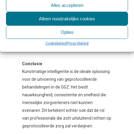
Complexe casussen: Waar KI effectief is in
Alles accepteren
standaardzorg, blijft de mens nodig voor
diagnostische en behandeluitdagingen buiten
Alleen noodzakelijke cookies
de norm.
Opties
Empathie en relatie: De menselijke verbinding in
zorg blijft een kernwaarde die technologie niet
Cookiebeleid
Privacybeleid
kan vervangen.
Conclusie
Kunstmatige intelligentie is de ideale oplossing
voor de uitvoering van geprotocolleerde
behandelingen in de GGZ. Het biedt
nauwkeurigheid, consistentie en snelheid die
menselijke zorgverleners niet kunnen
evenaren. Dit betekent echter ook dat de rol
van professionals die zich uitsluitend richten op
geprotocolleerde zorg zal verdwijnen.