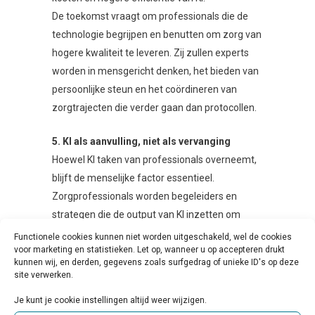
De toekomst vraagt om professionals die de
technologie begrijpen en benutten om zorg van
hogere kwaliteit te leveren. Zij zullen experts
worden in mensgericht denken, het bieden van
persoonlijke steun en het coördineren van
zorgtrajecten die verder gaan dan protocollen.
5. KI als aanvulling, niet als vervanging
Hoewel KI taken van professionals overneemt,
blijft de menselijke factor essentieel.
Zorgprofessionals worden begeleiders en
strategen die de output van KI inzetten om
behandelingen te optimaliseren. Deze
Functionele cookies kunnen niet worden uitgeschakeld, wel de cookies
voor marketing en statistieken. Let op, wanneer u op accepteren drukt
symbiose kan leiden tot een zorgsysteem
kunnen wij, en derden, gegevens zoals surfgedrag of unieke ID's op deze
waarin het beste van mens en technologie
site verwerken.
wordt gecombineerd.
Je kunt je cookie instellingen altijd weer wijzigen.