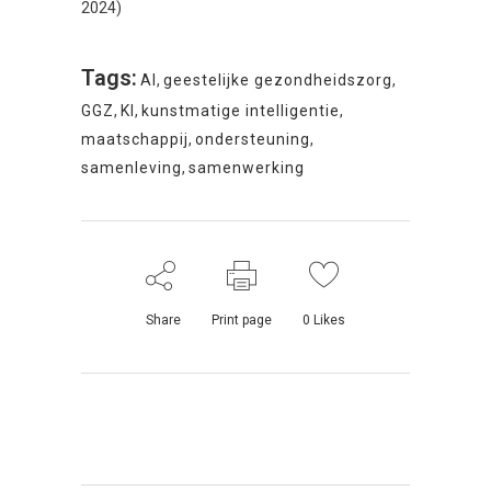
2024)
Tags:
AI
,
geestelijke gezondheidszorg
,
GGZ
,
KI
,
kunstmatige intelligentie
,
maatschappij
,
ondersteuning
,
samenleving
,
samenwerking
Share
Print page
0
Likes