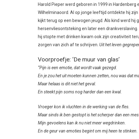
Harold Pieper werd geboren in 1999 in Hardenberg en g
Wilhelminaoord. Al op jonge leeftijd ontdekte hij zi
kijkt terug op een bewogen jeugd. Als kind werd hij g
hersenvliesontsteking en later een drankverslaving.
hij stopte met drinken kwam ook zijn creativiteit ter
zorgen van zich af te schrijven.
Uit het leven gegrepe
Voorproefje: ‘De muur van glas’
“Pijn is een emotie, dat wordt vaak gezegd.
En je zou het uit moeten kunnen zetten, nou was dat ma
Maar helaas is dit niet het geval.
En steekt pijn soms nog harder dan een kwal.
Vroeger kon ik vluchten in de werking van de fles.
Maar sinds ik ben gestopt is het scherper dan een mes
Mijn gevoelens kan ik nu niet meer wegdrinken.
En de geur van emoties begint om mij heen te stinken.