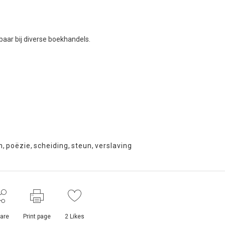
gbaar bij diverse boekhandels.
n
,
poëzie
,
scheiding
,
steun
,
verslaving
are
Print page
2
Likes