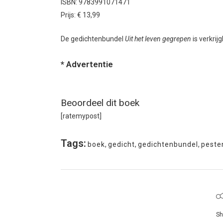
ISBN: 9783991071471
Prijs: € 13,99
De gedichtenbundel
Uit het leven gegrepen
is verkrij
* Advertentie
Beoordeel dit boek
[ratemypost]
Tags:
boek
,
gedicht
,
gedichtenbundel
,
peste
Sh