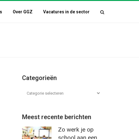
s
Over GGZ
Vacatures in de sector
Categorieën
Meest recente berichten
Zo werk je op
school aan een