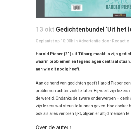
13 okt
Gedichtenbundel ‘Uit het 
Geplaatst op 10:00h
in
Advertentie
door
Redactie
Harold Pieper (21) uit Tilburg maakt in zijn gedi
waarin problemen en tegenslagen centraal staan.
aan wie dit nodig heeft.
Aan de hand van gedichten geeft Harold Pieper een kij
problemen achter zich te laten. Hij voert zijn lezers
de wereld. Ondanks de zware onderwerpen – denk aan
zijn lezers wat steun te kunnen geven. Hoe donker het
ook als alles verloren lijkt, blijken er altijd mensen t
Over de auteur