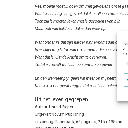
Veel moeite moet ik doen om met gevoelens om te ga
Want ik heb altijd het gevoel dat ik er alleen voor zal st
Toch zul je moeten leven met je gevoelens van pijn.
Maar ook van liefde en dat is dan weer fijn.
Want ondanks dat pijn harder binnenkomt dan ooit.
Fun
en 
Is er altijd nog liefde van m’n moeder die haar zaden ve
zoa
Want dat is juist de kracht om te overleven.
Je 
Zodat ik mezelf ooit aan een ander kan geven.
En dan wanneer pijn geen vat meer op mij heeft.
Kan ik in ieder geval zeggen dat ik het heb beleefd.”
Uit het leven gegrepen
Auteur: Harold Pieper
Uitgever: Novum Publishing
Uitvoering: Paperback, 66 pagina’s, 215 x 135 mm