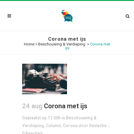
Corona met ijs
Home
>
Beschouwing & Verdieping
>
Corona met
ijs
24 aug
Corona met ijs
Geplaatst op 11:00h
in
Beschouwing &
Verdieping
,
Column
,
Corona
door
Redactie
0 Reactie's