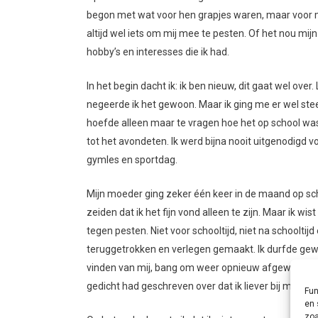
begon met wat voor hen grapjes waren, maar voor m
altijd wel iets om mij mee te pesten. Of het nou mi
hobby’s en interesses die ik had.
In het begin dacht ik: ik ben nieuw, dit gaat wel ove
negeerde ik het gewoon. Maar ik ging me er wel stee
hoefde alleen maar te vragen hoe het op school was 
tot het avondeten. Ik werd bijna nooit uitgenodigd vo
gymles en sportdag.
Mijn moeder ging zeker één keer in de maand op sc
zeiden dat ik het fijn vond alleen te zijn. Maar ik 
tegen pesten. Niet voor schooltijd, niet na schooltij
teruggetrokken en verlegen gemaakt. Ik durfde ge
vinden van mij, bang om weer opnieuw afgewezen te 
gedicht had geschreven over dat ik liever bij mijn opa
Fun
en 
zoa