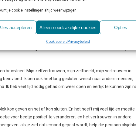
n en vrienden zou maken. Ik ben ook naar een school in Lelystad gegaa
eb daar één hartsvriendin kunnen maken waar ik alles samen mee deed.
kunt je cookie instellingen altijd weer wijzigen.
t mijn vriendin, door twee klassen. En dat antipestbeleid werkte voor 
 verder, bij de tweede melding kwam er een gesprek met de pesters; 
Alles accepteren
Alleen noodzakelijke cookies
Opties
 de ouders aan. Na elke poging tot aanpakken werd het eigenlijk alleen 
st de hele klas bij elkaar komen en iedereen zijn excuses aanbieden. D
Cookiebeleid
Privacybeleid
 ons had het ook geen zin meer, omdat we toch over een korte tijd kla
even beïnvloed. Mijn zelfvertrouwen, mijn zelfbeeld, mijn vertrouwen in
 beïnvloed. Ik ben ook heel lang gesloten weest naar andere mensen,
a. Ik heb veel tijd nodig gehad om weer open en eerlijk te kunnen zijn n
lek kon geven en het af kon sluiten. En het heeft mij veel tijd en moeite
etje voor beetje positief te veranderen, en het vertrouwen in andere
egeven: als je ziet dat iemand gepest wordt, help die persoon alsjeblie