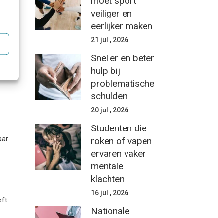
moet sport
n
veiliger en
eerlijker maken
geen
dat
21 juli, 2026
maar
Sneller en beter
at
hulp bij
ar
problematische
schulden
20 juli, 2026
Studenten die
aar
roken of vapen
ervaren vaker
mentale
klachten
16 juli, 2026
ft.
Nationale