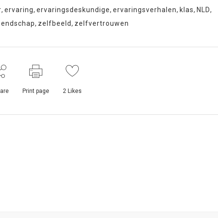
r
,
ervaring
,
ervaringsdeskundige
,
ervaringsverhalen
,
klas
,
NLD
,
iendschap
,
zelfbeeld
,
zelfvertrouwen
are
Print page
2
Likes