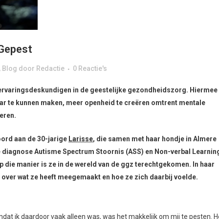
 Gepest
,
Blog
door
Redactie
0 Reactie's
n ervaringsdeskundigen in de geestelijke gezondheidszorg. Hiermee
ar te kunnen maken, meer openheid te creëren omtrent mentale
eren.
oord aan de 30-jarige
Larisse
, die samen met haar hondje in Almere
de diagnose Autisme Spectrum Stoornis (ASS) en Non-verbal Learnin
p die manier is ze in de wereld van de ggz terechtgekomen. In haar
e over wat ze heeft meegemaakt en hoe ze zich daarbij voelde.
dat ik daardoor vaak alleen was, was het makkelijk om mij te pesten. H