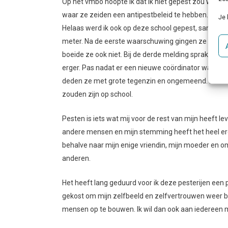
Op het vmbo hoopte ik dat ik niet gepest zou worde
waar ze zeiden een antipestbeleid te hebben. Ik h
Je 
Helaas werd ik ook op deze school gepest, samen me
meter. Na de eerste waarschuwing gingen ze gewoon
boeide ze ook niet. Bij de derde melding spraken ze
erger. Pas nadat er een nieuwe coördinator was moe
deden ze met grote tegenzin en ongemeend. En voor
zouden zijn op school.
Pesten is iets wat mij voor de rest van mijn heeft l
andere mensen en mijn stemming heeft het heel erg
behalve naar mijn enige vriendin, mijn moeder en om
anderen.
Het heeft lang geduurd voor ik deze pesterijen een p
gekost om mijn zelfbeeld en zelfvertrouwen weer be
mensen op te bouwen. Ik wil dan ook aan iedereen me