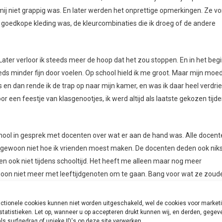
ij niet grappig was. En later werden het onprettige opmerkingen. Ze v
jn goedkope kleding was, de kleurcombinaties die ik droeg of de andere
r. Later verloor ik steeds meer de hoop dat het zou stoppen. En in het beg
ds minder fijn door voelen. Op school hield ik me groot. Maar mijn moe
en dan rende ik de trap op naar mijn kamer, en was ik daar heel verdrie
or een feestje van klasgenootjes, ik werd altijd als laatste gekozen tijd
hool in gesprek met docenten over wat er aan de hand was. Alle docent
wist gewoon niet hoe ik vrienden moest maken. De docenten deden ook nik
d en ook niet tijdens schooltijd. Het heeft me alleen maar nog meer
woon niet meer met leeftijdgenoten om te gaan. Bang voor wat ze zoud
worden. Ik was aan het eind van de basisschool zo verdrietig, dat ik e
 in de hemel zou willen zijn.
ctionele cookies kunnen niet worden uitgeschakeld, wel de cookies voor market
statistieken. Let op, wanneer u op accepteren drukt kunnen wij, en derden, gege
ls surfgedrag of unieke ID's op deze site verwerken.