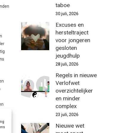
taboe
onden
30 juli, 2026
Excuses en
hersteltraject
in
voor jongeren
der
gesloten
tig
jeugdhulp
ens
28 juli, 2026
Regels in nieuwe
en
Verlofwet
s
overzichtelijker
en minder
en
complex
en
23 juli, 2026
ing
Nieuwe wet
vens