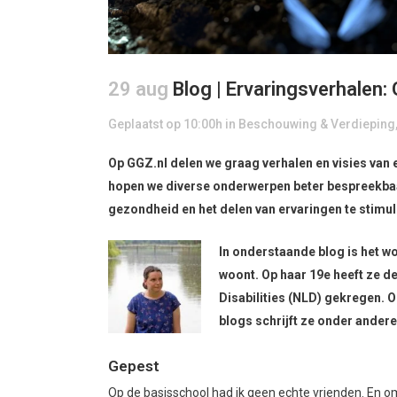
29 aug
Blog | Ervaringsverhalen:
Geplaatst op 10:00h
in
Beschouwing & Verdieping
Op GGZ.nl delen we graag verhalen en visies va
hopen we diverse onderwerpen beter bespreekba
gezondheid en het delen van ervaringen te stimul
In onderstaande blog is het w
woont. Op haar 19e heeft ze 
Disabilities (NLD) gekregen. O
blogs schrijft ze onder ander
Gepest
Op de basisschool had ik geen echte vrienden. En om