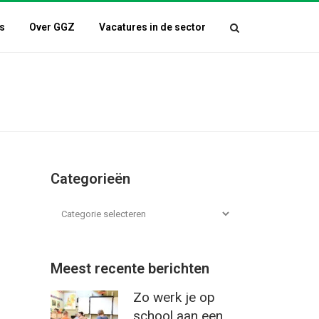
s
Over GGZ
Vacatures in de sector
Categorieën
Meest recente berichten
Zo werk je op
school aan een