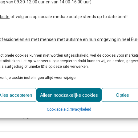
ag van 09.30-12.00 uur en van 14.00-16.00 uur)
bsite
of volg ons op sociale media zodat je steeds up to date bent!
professionelen en met mensen met autisme en hun omgeving in heel Eur
jker maken en dit doen we door bewustwording te creëren, te informeren,
ctionele cookies kunnen niet worden uitgeschakeld, wel de cookies voor market
statistieken. Let op, wanneer u op accepteren drukt kunnen wij, en derden, gege
ls surfgedrag of unieke ID's op deze site verwerken.
kunt je cookie instellingen altijd weer wijzigen.
Alles accepteren
Alleen noodzakelijke cookies
Opties
Cookiebeleid
Privacybeleid
are
Print page
0
Likes