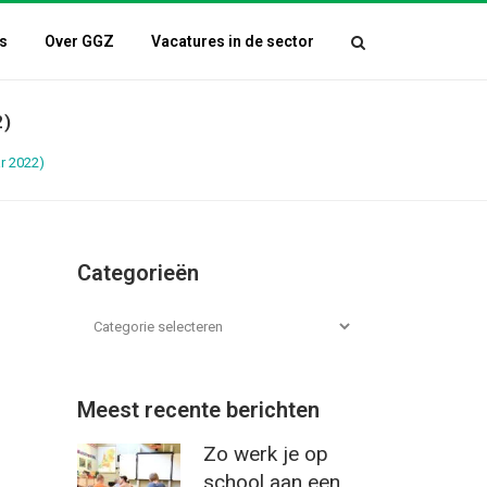
s
Over GGZ
Vacatures in de sector
2)
r 2022)
Categorieën
Meest recente berichten
Zo werk je op
school aan een