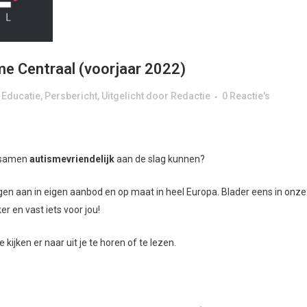
e Centraal (voorjaar 2022)
,
Educatie
,
Persbericht
,
Uitgelicht
door
Redactie
0 Reactie's
e samen
autismevriendelijk
aan de slag kunnen?
gen aan in eigen aanbod en op maat in heel Europa. Blader eens in onze
r en vast iets voor jou!
ijken er naar uit je te horen of te lezen.