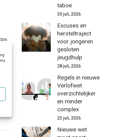
taboe
30 juli, 2026
Excuses en
hersteltraject
opa.
voor jongeren
 te
gesloten
ing
jeugdhulp
vens
28 juli, 2026
Regels in nieuwe
Verlofwet
overzichtelijker
en minder
complex
23 juli, 2026
Nieuwe wet