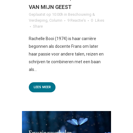
VAN MIJN GEEST
Geplaatst op 10:00h
in
Beschouwing &
Verdieping
,
Column
9 Reactie's
0
Likes
Share
Rachelle Booi (1974) is haar carrière
begonnen als docente Frans om later
haar passie voor andere talen, reizen en
schrijven te combineren met een baan
als...
LEES MEER