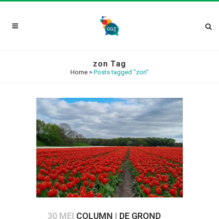
zon Tag
Home
>
Posts tagged "zon"
30 MEI
COLUMN | DE GROND