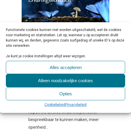
Functionele cookies kunnen niet worden uitgeschakeld, wel de cookies
voor marketing en statistieken. Let op, wanneer u op accepteren drukt
kunnen wij, en derden, gegevens zoals surfgedrag of unieke ID's op deze
site verwerken.
27 DEC
ERVARINGSVERHALEN
Je kunt je cookie instellingen altijd weer wijzigen.
| DIK VOELEN
Geplaatst op 10:00h
in
Beschouwing &
Alles accepteren
Verdieping
,
Column
1 Reactie
0
Likes
Share
Alleen noodzakelijke cookies
Op GGZ.nl delen we graag verhalen en
Opties
visies van ervaringsdeskundigen in de
geestelijke gezondheidszorg. Hiermee
Cookiebeleid
Privacybeleid
hopen we diverse onderwerpen beter
bespreekbaar te kunnen maken, meer
openheid...