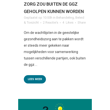
ZORG ZOU BUITEN DE GGZ
GEHOLPEN KUNNEN WORDEN
Geplaatst op 10:00h
in
Behandeling
,
Beleid
& Toezicht
2 Reactie's
4
Likes
Share
Om de wachtlijsten in de geestelijke
gezondheidszorg aan te pakken wordt
er steeds meer gekeken naar
mogelijkheden voor samenwerking
tussen verschillende partijen, ook buiten
de ggz....
LEES MEER