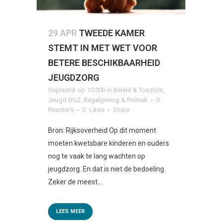
29 APR
TWEEDE KAMER
STEMT IN MET WET VOOR
BETERE BESCHIKBAARHEID
JEUGDZORG
Geplaatst op 10:00h
in
Beleid & Toezicht
,
Jeugd GGZ
,
Regelgeving & Politiek
0
Reactie's
0
Likes
Share
Bron: Rijksoverheid Op dit moment
moeten kwetsbare kinderen en ouders
nog te vaak te lang wachten op
jeugdzorg. En dat is niet de bedoeling.
Zeker de meest...
LEES MEER