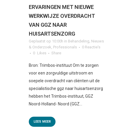
ERVARINGEN MET NIEUWE
WERKWIJZE OVERDRACHT
VAN GGZ NAAR
HUISARTSENZORG
Geplaatst op 10:00h
in
Behandeling
,
Nieuws
& Onderzoek
,
Professionals
0 Reactie's
0
Likes
Share
Bron: Trimbos-instituut Om te zorgen
voor een zorgvuldige uitstroom en
soepele overdracht van cliënten uit de
specialistische ggz naar huisartsenzorg
hebben het Trimbos-instituut, GGZ
Noord-Holland- Noord (GGZ...
LEES MEER