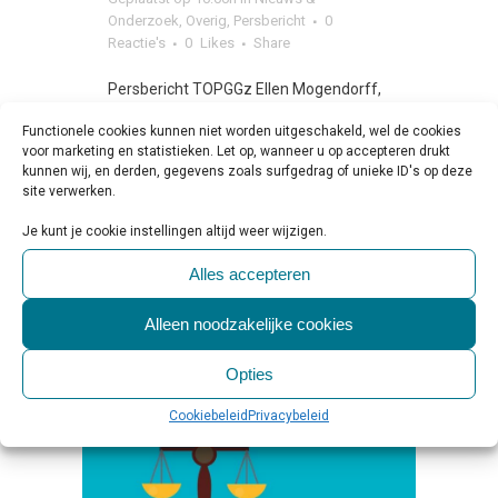
Onderzoek
,
Overig
,
Persbericht
0
Reactie's
0
Likes
Share
Persbericht TOPGGz Ellen Mogendorff,
voormalig directeur van de Stichting
Functionele cookies kunnen niet worden uitgeschakeld, wel de cookies
Topklinische GGz (TOPGGz), is op 26 juni
voor marketing en statistieken. Let op, wanneer u op accepteren drukt
kunnen wij, en derden, gegevens zoals surfgedrag of unieke ID's op deze
tijdens het TOPGGz-symposium
site verwerken.
benoemd tot Officier in de Orde van
Je kunt je cookie instellingen altijd weer wijzigen.
Oranje-Nassau....
Alles accepteren
LEES MEER
Alleen noodzakelijke cookies
Opties
Cookiebeleid
Privacybeleid