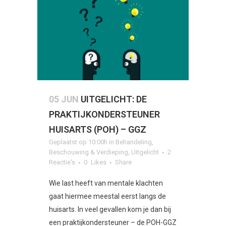
05 JUN
UITGELICHT: DE
PRAKTIJKONDERSTEUNER
HUISARTS (POH) – GGZ
Geplaatst op 10:00h
in
Behandeling
,
Beschouwing & Verdieping
,
Uitgelicht
2
Reactie's
0
Likes
Share
Wie last heeft van mentale klachten
gaat hiermee meestal eerst langs de
huisarts. In veel gevallen kom je dan bij
een praktijkondersteuner – de POH-GGZ