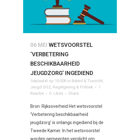
06 MEI
WETSVOORSTEL
‘VERBETERING
BESCHIKBAARHEID
JEUGDZORG’ INGEDIEND
Geplaatst op 10:00h
in
Beleid & Toezicht
,
Jeugd GGZ
,
Regelgeving & Politiek
1
Reactie
0
Likes
Share
Bron: Rijksoverheid Het wetsvoorstel
‘Verbetering beschikbaarheid
jeugdzorg’ is onlangs ingediend bij de
Tweede Kamer. In het wetsvoorstel
worden gemeenten verplicht om