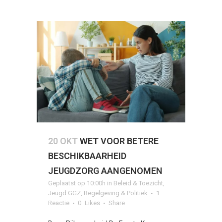
20 OKT
WET VOOR BETERE
BESCHIKBAARHEID
JEUGDZORG AANGENOMEN
Geplaatst op 10:00h
in
Beleid & Toezicht
,
Jeugd GGZ
,
Regelgeving & Politiek
1
Reactie
0
Likes
Share