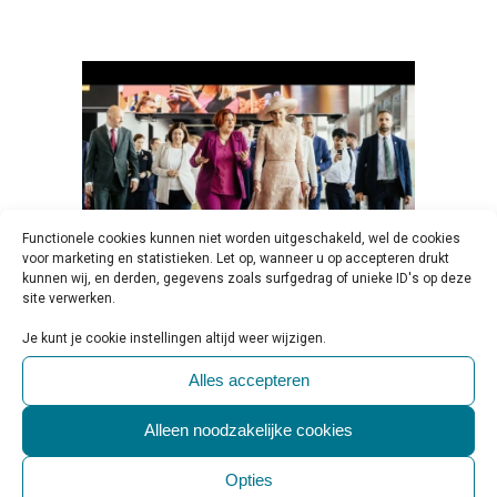
Functionele cookies kunnen niet worden uitgeschakeld, wel de cookies
voor marketing en statistieken. Let op, wanneer u op accepteren drukt
kunnen wij, en derden, gegevens zoals surfgedrag of unieke ID's op deze
site verwerken.
15 JUL
KONINGIN MÁXIMA EN
Je kunt je cookie instellingen altijd weer wijzigen.
RUTH PEETOOM (DE
Alles accepteren
NEDERLANDSE GGZ) NOEMEN
SOCIAL MEDIA GEBRUIK
Alleen noodzakelijke cookies
ONDER JONGEREN ZORGELIJK
Opties
Geplaatst op 10:00h
in
Beleid & Toezicht
,