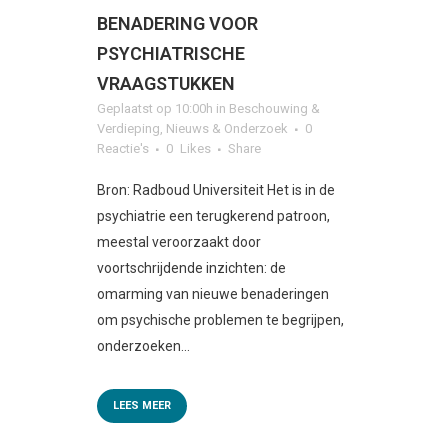
BENADERING VOOR
PSYCHIATRISCHE
VRAAGSTUKKEN
Geplaatst op 10:00h
in
Beschouwing &
Verdieping
,
Nieuws & Onderzoek
0
Reactie's
0
Likes
Share
Bron: Radboud Universiteit Het is in de
psychiatrie een terugkerend patroon,
meestal veroorzaakt door
voortschrijdende inzichten: de
omarming van nieuwe benaderingen
om psychische problemen te begrijpen,
onderzoeken...
LEES MEER