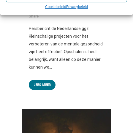
Beschouwing & Verdieping
,
Jeugd GGZ
,
Cookiebeleid
Privacybeleid
Persbericht
0 Reactie's
0
Likes
Share
Persbericht de Nederlandse ggz
Kleinschalige projecten voor het
verbeteren van de mentale gezondheid
zijn heel effectief. Opschalen is heel
belangrijk, want alleen op deze manier
kunnen we...
LEES MEER