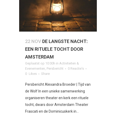
22 NOV
DE LANGSTE NACHT:
EEN RITUELE TOCHT DOOR
AMSTERDAM
Geplaatst op 10:00h
in
Activiteiten &
Evenementen
,
Persbericht
0 Reactie's
0
Likes
Share
Persbericht Alexandra Broeder | Tijd van
de Wolf In een unieke samenwerking
organiseren theater en kerk een rituele
tocht, dwars door Amsterdam Theater
Frascati en de Dominicuskerk in...