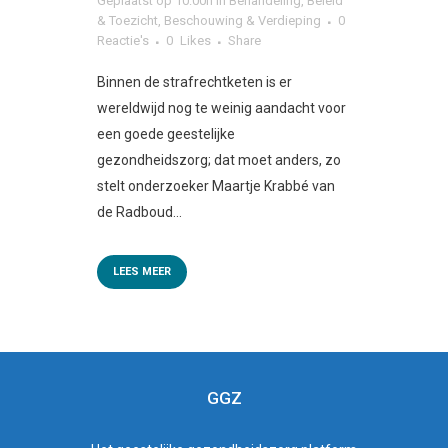
Geplaatst op 10:00h
in
Behandeling
,
Beleid
& Toezicht
,
Beschouwing & Verdieping
0
Reactie's
0
Likes
Share
Binnen de strafrechtketen is er
wereldwijd nog te weinig aandacht voor
een goede geestelijke
gezondheidszorg; dat moet anders, zo
stelt onderzoeker Maartje Krabbé van
de Radboud...
LEES MEER
GGZ