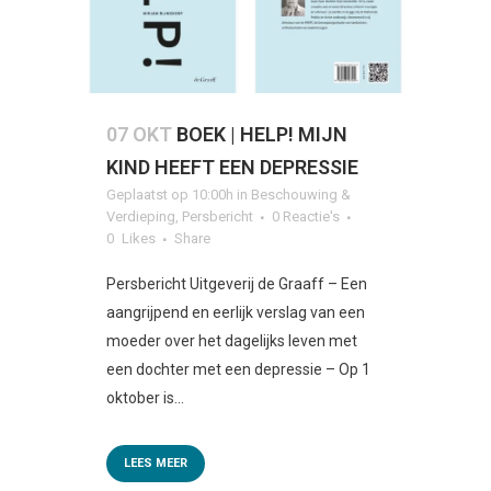
07 OKT
BOEK | HELP! MIJN
KIND HEEFT EEN DEPRESSIE
Geplaatst op 10:00h
in
Beschouwing &
Verdieping
,
Persbericht
0 Reactie's
0
Likes
Share
Persbericht Uitgeverij de Graaff – Een
aangrijpend en eerlijk verslag van een
moeder over het dagelijks leven met
een dochter met een depressie – Op 1
oktober is...
LEES MEER