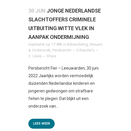
30 JUN
JONGE NEDERLANDSE
SLACHTOFFERS CRIMINELE
UITBUITING WITTE VLEK IN
AANPAK ONDERMIJNING
Geplaatst op 17:48h
in
Behandeling
,
Nieuws
& Onderzoek
,
Persbericht
0 Reactie's
3
Likes
Share
Persbericht Fier – Leeuwarden, 30 juni
2022 Jaarlijks worden vermoedelijk
duizenden Nederlandse kinderen en
jongeren gedwongen om strafbare
feiten te plegen. Dat blijkt uit een
onderzoek van...
LEES MEER