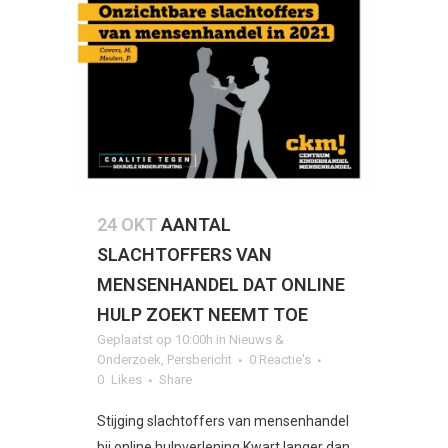
24 OKT
AANTAL
SLACHTOFFERS VAN
MENSENHANDEL DAT ONLINE
HULP ZOEKT NEEMT TOE
Geplaatst op 10:00h
in
Nieuws &
Onderzoek
,
Persbericht
0 Reactie's
0
Likes
Share
Stijging slachtoffers van mensenhandel
bij online hulpverlening Kwart langer dan