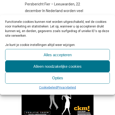
Persbericht Fier – Leeuwarden, 22
december In Nederland worden veel
meer personen crimineel uitgebuit dan
Functionele cookies kunnen niet worden uitgeschakeld, wel de cookies
de officiële cijfers laten zien. Dat blijkt uit
voor marketing en statistieken. Let op, wanneer u op accepteren drukt
onderzoek van het Centrum...
kunnen wij, en derden, gegevens zoals surfgedrag of unieke ID's op deze
site verwerken.
Je kunt je cookie instellingen altijd weer wijzigen.
LEES MEER
Alles accepteren
Alleen noodzakelijke cookies
Opties
Cookiebeleid
Privacybeleid