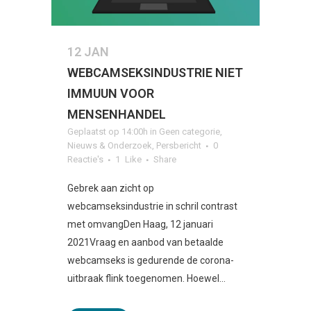
12 JAN
WEBCAMSEKSINDUSTRIE NIET
IMMUUN VOOR
MENSENHANDEL
Geplaatst op 14:00h
in
Geen categorie
,
Nieuws & Onderzoek
,
Persbericht
0
Reactie's
1
Like
Share
Gebrek aan zicht op
webcamseksindustrie in schril contrast
met omvangDen Haag, 12 januari
2021Vraag en aanbod van betaalde
webcamseks is gedurende de corona-
uitbraak flink toegenomen. Hoewel...