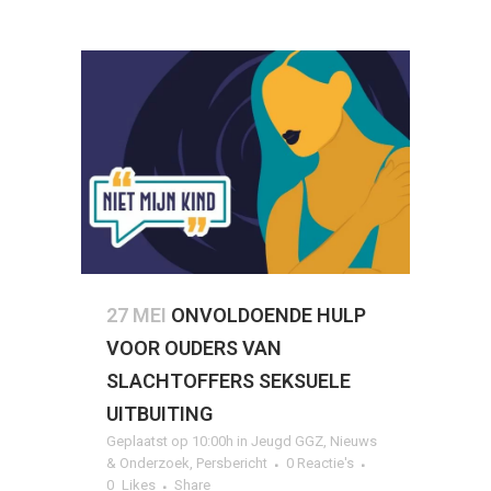
27 MEI
ONVOLDOENDE HULP
VOOR OUDERS VAN
SLACHTOFFERS SEKSUELE
UITBUITING
Geplaatst op 10:00h
in
Jeugd GGZ
,
Nieuws
& Onderzoek
,
Persbericht
0 Reactie's
0
Likes
Share