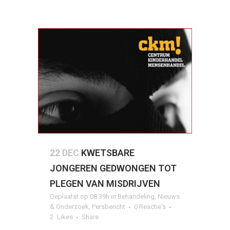
22 DEC
KWETSBARE
JONGEREN GEDWONGEN TOT
PLEGEN VAN MISDRIJVEN
Geplaatst op 08:39h
in
Behandeling
,
Nieuws
& Onderzoek
,
Persbericht
0 Reactie's
2
Likes
Share