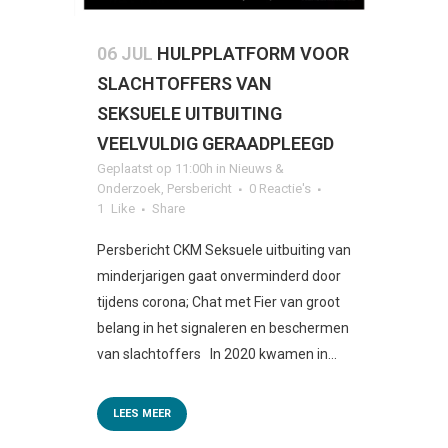
06 JUL
HULPPLATFORM VOOR
SLACHTOFFERS VAN
SEKSUELE UITBUITING
VEELVULDIG GERAADPLEEGD
Geplaatst op 11:00h
in
Nieuws &
Onderzoek
,
Persbericht
0 Reactie's
1
Like
Share
Persbericht CKM Seksuele uitbuiting van
minderjarigen gaat onverminderd door
tijdens corona; Chat met Fier van groot
belang in het signaleren en beschermen
van slachtoffers In 2020 kwamen in...
LEES MEER