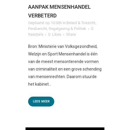
AANPAK MENSENHANDEL
VERBETERD
Geplaatst op 10:00h
in
Beleid & Toezicht
,
Persbericht
,
Regelgeving & Politiek
0
Reactie's
0
Likes
Share
Bron: Ministerie van Volksgezondheid,
Welzijn en Sport Mensenhandel is één
van de meest mensonterende vormen
van criminaliteit en een grove schending
van mensenrechten. Daarom stuurde
het kabinet...
LEES MEER