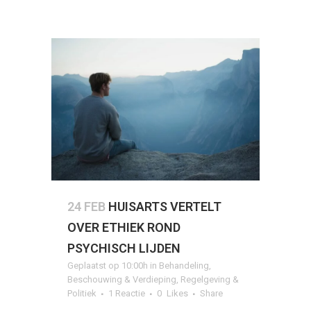
24 FEB
HUISARTS VERTELT
OVER ETHIEK ROND
PSYCHISCH LIJDEN
Geplaatst op 10:00h
in
Behandeling
,
Beschouwing & Verdieping
,
Regelgeving &
Politiek
1 Reactie
0
Likes
Share