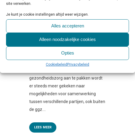
site verwerken.
Je kunt je cookie instellingen altijd weer wijzigen.
11 OKT
DEEL VAN
WACHTENDEN PSYCHISCHE
Alles accepteren
ZORG ZOU BUITEN DE GGZ
Alleen noodzakelijke cookies
GEHOLPEN KUNNEN WORDEN
Geplaatst op 10:00h
in
Behandeling
,
Beleid
Opties
& Toezicht
2 Reactie's
4
Likes
Share
Cookiebeleid
Privacybeleid
Om de wachtlijsten in de geestelijke
gezondheidszorg aan te pakken wordt
er steeds meer gekeken naar
mogelijkheden voor samenwerking
tussen verschillende partijen, ook buiten
de ggz....
LEES MEER