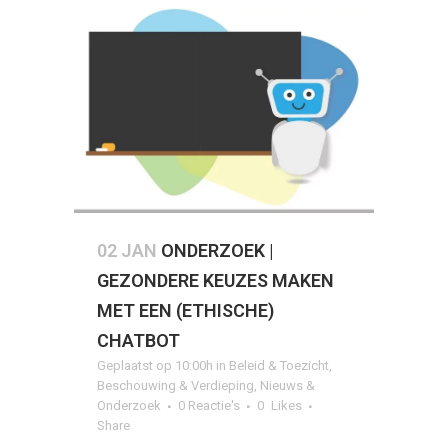
02 JAN
ONDERZOEK |
GEZONDERE KEUZES MAKEN
MET EEN (ETHISCHE)
CHATBOT
Geplaatst op 10:00h
in
Beleid & Toezicht
,
Beschouwing & Verdieping
,
Nieuws &
Onderzoek
0 Reactie's
0
Likes
Share