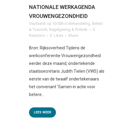
NATIONALE WERKAGENDA
VROUWENGEZONDHEID
Geplaatst op 10:00h
in
Behandeling
,
Beleid
& Toezicht
,
Regelgeving & Politiek
0
Reactie's
0
Likes
Share
Bron: Rijksoverheid Tijdens de
werkconferentie Vrouwengezondheid
eerder deze maand, ondertekende
staatssecretaris Judith Tielen (VWS) als
eerste van de twaalf ondertekenaars
het convenant ‘Samen in actie voor
betere...
LEES MEER