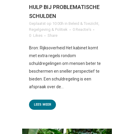
HULP BIJ PROBLEMATISCHE
SCHULDEN
Geplaatst op 10:00h
in
Beleid & Toezicht
,
Regelgeving & Politiek
0 Reactie's
0
Likes
Share
Bron: Rijksoverheid Het kabinet komt
met extra regels rondom
schuldregelingen om mensen beter te
beschermen en sneller perspectief te
bieden. Een schuldregeling is een
afspraak over de...
LEES MEER