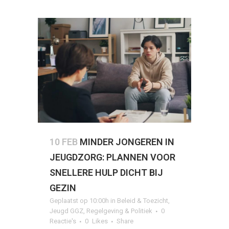
10 FEB
MINDER JONGEREN IN
JEUGDZORG: PLANNEN VOOR
SNELLERE HULP DICHT BIJ
GEZIN
Geplaatst op 10:00h
in
Beleid & Toezicht
,
Jeugd GGZ
,
Regelgeving & Politiek
0
Reactie's
0
Likes
Share