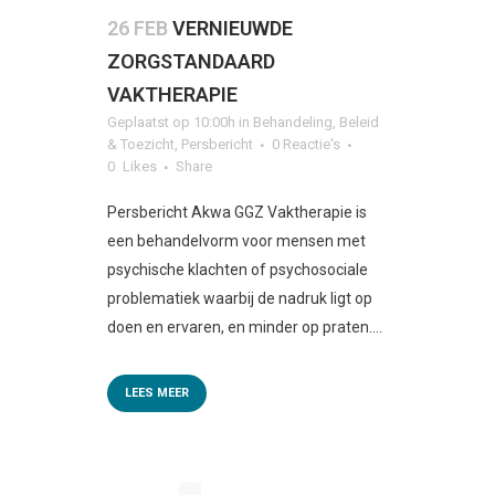
26 FEB
VERNIEUWDE
ZORGSTANDAARD
VAKTHERAPIE
Geplaatst op 10:00h
in
Behandeling
,
Beleid
& Toezicht
,
Persbericht
0 Reactie's
0
Likes
Share
Persbericht Akwa GGZ Vaktherapie is
een behandelvorm voor mensen met
psychische klachten of psychosociale
problematiek waarbij de nadruk ligt op
doen en ervaren, en minder op praten....
LEES MEER