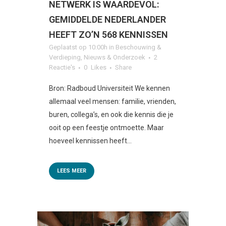
NETWERK IS WAARDEVOL:
GEMIDDELDE NEDERLANDER
HEEFT ZO’N 568 KENNISSEN
Geplaatst op 10:00h
in
Beschouwing &
Verdieping
,
Nieuws & Onderzoek
2
Reactie's
0
Likes
Share
Bron: Radboud Universiteit We kennen
allemaal veel mensen: familie, vrienden,
buren, collega’s, en ook die kennis die je
ooit op een feestje ontmoette. Maar
hoeveel kennissen heeft...
LEES MEER