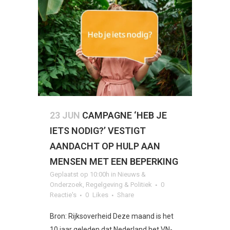
23 JUN
CAMPAGNE ‘HEB JE
IETS NODIG?’ VESTIGT
AANDACHT OP HULP AAN
MENSEN MET EEN BEPERKING
Geplaatst op 10:00h
in
Nieuws &
Onderzoek
,
Regelgeving & Politiek
0
Reactie's
0
Likes
Share
Bron: Rijksoverheid Deze maand is het
10 jaar geleden dat Nederland het VN-