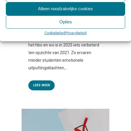
Geplaatst op 10:00h
in
Beleid & Toezicht
,
Alleen noodzakelijke cookies
Nieuws & Onderzoek
,
Studeren
0
Reactie's
0
Likes
Share
Opties
Persbericht Trimbos-instituut De
Cookiebeleid
Privacybeleid
mentale gezondheid van studenten in
het hbo en wo is in 2025 iets verbeterd
ten opzichte van 2021. Zo ervaren
minder studenten emotionele
uitputtingsklachten,...
LEES MEER