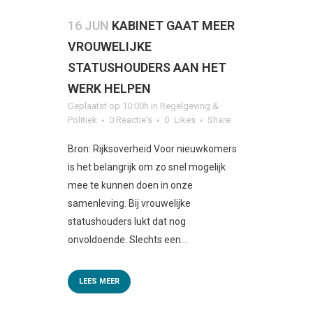
16 JUN
KABINET GAAT MEER
VROUWELIJKE
STATUSHOUDERS AAN HET
WERK HELPEN
Geplaatst op 10:00h
in
Regelgeving &
Politiek
0 Reactie's
0
Likes
Share
Bron: Rijksoverheid Voor nieuwkomers
is het belangrijk om zo snel mogelijk
mee te kunnen doen in onze
samenleving. Bij vrouwelijke
statushouders lukt dat nog
onvoldoende. Slechts een...
LEES MEER