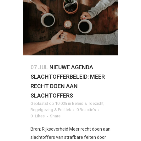
07 JUL
NIEUWE AGENDA
SLACHTOFFERBELEID: MEER
RECHT DOEN AAN
SLACHTOFFERS
Geplaatst op 10:00h
in
Beleid & Toezicht
,
Regelgeving & Politiek
0 Reactie's
0
Likes
Share
Bron: Rijksoverheid Meer recht doen aan
slachtoffers van strafbare feiten door