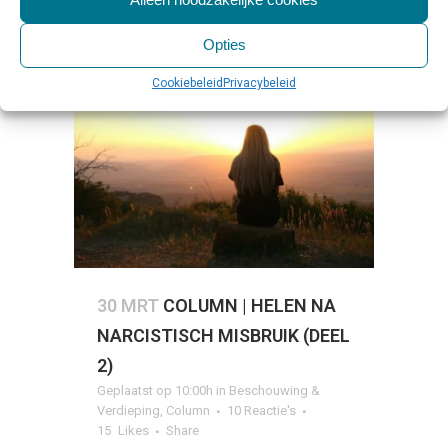
Opties
Cookiebeleid
Privacybeleid
30 MRT
COLUMN | HELEN NA
NARCISTISCH MISBRUIK (DEEL
2)
Geplaatst op 10:00h
in
Beschouwing &
Verdieping
,
Column
10 Reactie's
15
Likes
Share