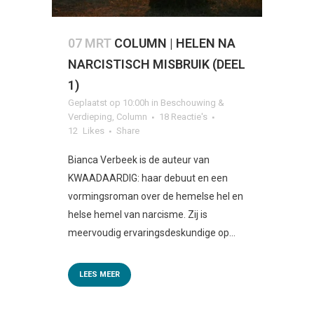
07 MRT
COLUMN | HELEN NA
NARCISTISCH MISBRUIK (DEEL
1)
Geplaatst op 10:00h
in
Beschouwing &
Verdieping
,
Column
18 Reactie's
12
Likes
Share
Bianca Verbeek is de auteur van
KWAADAARDIG: haar debuut en een
vormingsroman over de hemelse hel en
helse hemel van narcisme. Zij is
meervoudig ervaringsdeskundige op...
LEES MEER