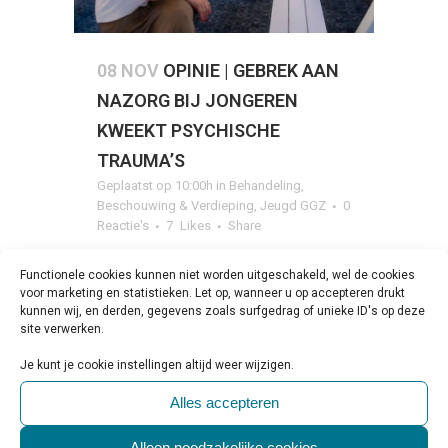
08 NOV
OPINIE | GEBREK AAN
NAZORG BIJ JONGEREN
KWEEKT PSYCHISCHE
TRAUMA’S
Geplaatst op 10:00h
in
Behandeling
,
Beschouwing & Verdieping
,
Jeugd GGZ
0
Reactie's
7
Likes
Share
Met bijna 25 jaar politie-ervaring weet
Functionele cookies kunnen niet worden uitgeschakeld, wel de cookies
Irene Kersten hoe groot ontreddering
voor marketing en statistieken. Let op, wanneer u op accepteren drukt
kunnen wij, en derden, gegevens zoals surfgedrag of unieke ID's op deze
kan zijn na een ongeluk of misdrijf. Deze
site verwerken.
ervaring gebruikt ze om organisaties bij
Je kunt je cookie instellingen altijd weer wijzigen.
te...
Alles accepteren
LEES MEER
Alleen noodzakelijke cookies