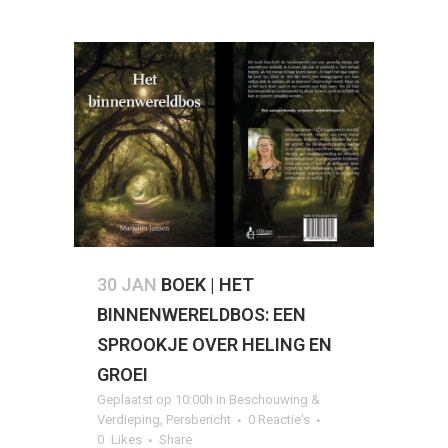
30 JAN
BOEK | HET
BINNENWERELDBOS: EEN
SPROOKJE OVER HELING EN
GROEI
Geplaatst op 10:00h
in
Beschouwing &
Verdieping
,
Persbericht
0 Reactie's
0
Likes
Share