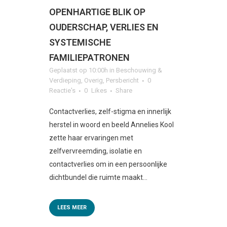
OPENHARTIGE BLIK OP
OUDERSCHAP, VERLIES EN
SYSTEMISCHE
FAMILIEPATRONEN
Geplaatst op 10:00h
in
Beschouwing &
Verdieping
,
Overig
,
Persbericht
0
Reactie's
0
Likes
Share
Contactverlies, zelf-stigma en innerlijk
herstel in woord en beeld Annelies Kool
zette haar ervaringen met
zelfvervreemding, isolatie en
contactverlies om in een persoonlijke
dichtbundel die ruimte maakt...
LEES MEER