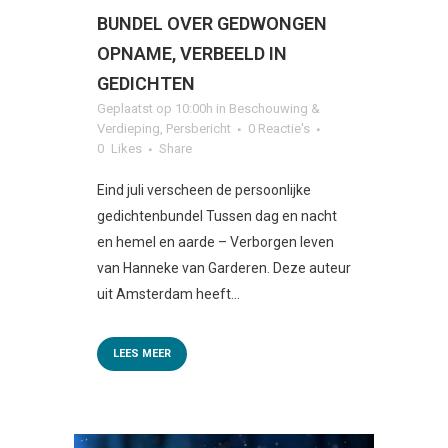
BUNDEL OVER GEDWONGEN
OPNAME, VERBEELD IN
GEDICHTEN
Geplaatst op 10:00h
in
Beschouwing &
Verdieping
,
Persbericht
0 Reactie's
0
Likes
Share
Eind juli verscheen de persoonlijke
gedichtenbundel Tussen dag en nacht
en hemel en aarde – Verborgen leven
van Hanneke van Garderen. Deze auteur
uit Amsterdam heeft...
LEES MEER