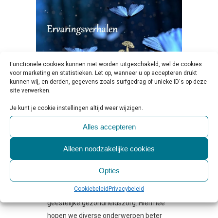
Functionele cookies kunnen niet worden uitgeschakeld, wel de cookies
voor marketing en statistieken. Let op, wanneer u op accepteren drukt
kunnen wij, en derden, gegevens zoals surfgedrag of unieke ID's op deze
site verwerken.
Je kunt je cookie instellingen altijd weer wijzigen.
12 DEC
ERVARINGSVERHALEN
| DONKERE DAGEN
Alles accepteren
Geplaatst op 10:00h
in
Beschouwing &
Verdieping
,
Column
0 Reactie's
0
Likes
Alleen noodzakelijke cookies
Share
Opties
Op GGZ.nl delen we graag verhalen en
Cookiebeleid
Privacybeleid
visies van ervaringsdeskundigen in de
geestelijke gezondheidszorg. Hiermee
hopen we diverse onderwerpen beter