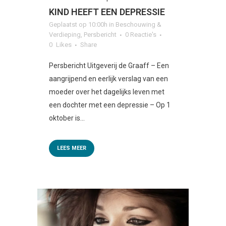
KIND HEEFT EEN DEPRESSIE
Geplaatst op 10:00h
in
Beschouwing &
Verdieping
,
Persbericht
0 Reactie's
0
Likes
Share
Persbericht Uitgeverij de Graaff – Een
aangrijpend en eerlijk verslag van een
moeder over het dagelijks leven met
een dochter met een depressie – Op 1
oktober is...
LEES MEER