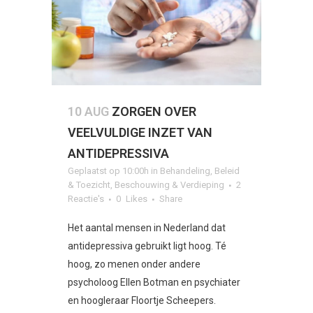
10 AUG
ZORGEN OVER
VEELVULDIGE INZET VAN
ANTIDEPRESSIVA
Geplaatst op 10:00h
in
Behandeling
,
Beleid
& Toezicht
,
Beschouwing & Verdieping
2
Reactie's
0
Likes
Share
Het aantal mensen in Nederland dat
antidepressiva gebruikt ligt hoog. Té
hoog, zo menen onder andere
psycholoog Ellen Botman en psychiater
en hoogleraar Floortje Scheepers.