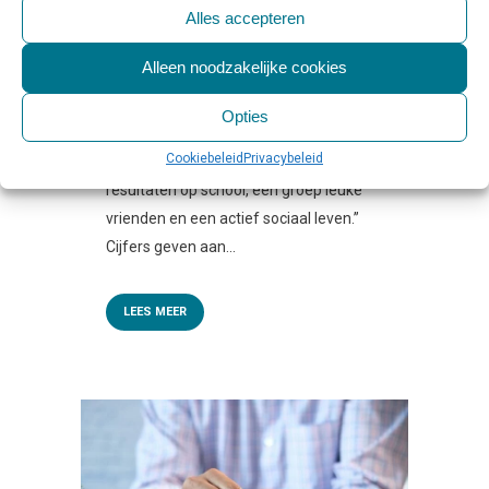
JEUGDHULPVERLENING
Alles accepteren
Geplaatst op 10:00h
in
Activiteiten &
Evenementen
,
Educatie
,
Persbericht
0
Alleen noodzakelijke cookies
Reactie's
0
Likes
Share
Opties
– Persbericht Medilex – “Maar het lijkt
Cookiebeleid
Privacybeleid
toch wel goed te gaan? Goede
resultaten op school, een groep leuke
vrienden en een actief sociaal leven.”
Cijfers geven aan...
LEES MEER