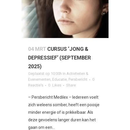
04 MRT
CURSUS ‘JONG &
DEPRESSIEF’ (SEPTEMBER
2025)
Geplaatst op 10:00h
in
Activiteiten &
Evenementen
,
Educatie
,
Persbericht
0
Reactie's
0
Likes
Share
– Persbericht Medilex – Iedereen voelt
zich weleens somber, heeft een poosje
minder energie of is prikkelbaar. Als
deze gevoelens langer duren kan het
gaan om een...